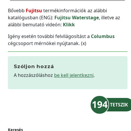
Bővebb
Fujitsu
termékinformációk az alábbi
katalógusban (ENG):
Fujitsu Waterstage
, illetve az
alábbi bemutató videón:
Klikk
Igény esetén további felvilágosítást a
Columbus
cégcsoport mérnökei nyújtanak. (x)
Szóljon hozzá
A hozzászóláshoz
be kell jelentkezni
.
194
TETSZIK
Keresés