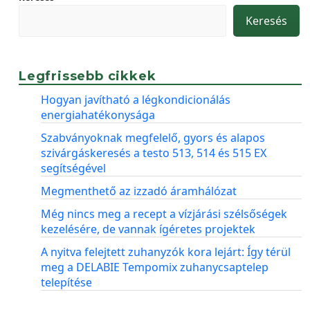
Keresés
Legfrissebb cikkek
Hogyan javítható a légkondicionálás
energiahatékonysága
Szabványoknak megfelelő, gyors és alapos
szivárgáskeresés a testo 513, 514 és 515 EX
segítségével
Megmenthető az izzadó áramhálózat
Még nincs meg a recept a vízjárási szélsőségek
kezelésére, de vannak ígéretes projektek
A nyitva felejtett zuhanyzók kora lejárt: Így térül
meg a DELABIE Tempomix zuhanycsaptelep
telepítése