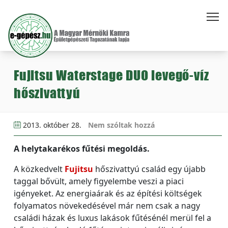
Fujitsu Waterstage DUO levegő-víz
hőszivattyú
2013. október 28.
Nem szóltak hozzá
A helytakarékos fűtési megoldás.
A közkedvelt
Fujitsu
hőszivattyú család egy újabb
taggal bővült, amely figyelembe veszi a piaci
igényeket. Az energiaárak és az építési költségek
folyamatos növekedésével már nem csak a nagy
családi házak és luxus lakások fűtésénél merül fel a