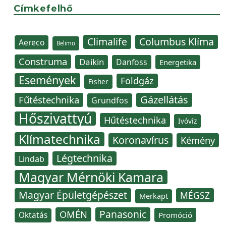
Címkefelhő
Climalife
Columbus Klíma
Aereco
Belimo
Construma
Daikin
Danfoss
Energetika
Események
Földgáz
Fisher
Gázellátás
Fűtéstechnika
Grundfos
Hőszivattyú
Hűtéstechnika
Ivóvíz
Klímatechnika
Koronavírus
Kémény
Légtechnika
Lindab
Magyar Mérnöki Kamara
Magyar Épületgépészet
MÉGSZ
Merkapt
Panasonic
OMÉN
Oktatás
Promóció