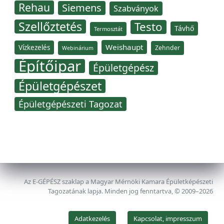
Rehau
Siemens
Szabványok
Szellőztetés
Testo
Távhő
Termosztát
Weishaupt
Vízkezelés
Zehnder
Webinárium
Építőipar
Épületgépész
Épületgépészet
Épületgépészeti Tagozat
Az E-GÉPÉSZ szaklap a Magyar Mérnöki Kamara Épületképészeti
Tagozatának lapja. Minden jog fenntartva, © 2009–2026
Adatkezelés
Kapcsolat, impresszum