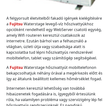
A felgyorsult életvitelből fakadó igények kielégítésére
a
Fujitsu
Waterstage levegő-víz hőszivattyúkhoz
opcióként rendelhető egy WebServer csatoló egység,
amely Wifi routeren keresztül csatlakozik az
internetre. Ezután bárhol van a felhasználó a
világban, üzleti útja vagy szabadsága alatt is
kapcsolatba tud lépni hőszivattyús rendszerével
mobiltelefon, tablet vagy számítógép segítségével.
A
Fujitsu
Waterstage hőszivattyút mobiltelefonon
bekapcsolhatjuk néhány órával a megérkezés előtt és
így az általunk beállított kellemes hőmérséklet fogad.
Interneten keresztül lehetőség van továbbá
hibaüzenetek fogadására is, ígyegyből értesülünk
róla, ha valamilyen probléma vagy szervizigény lép fel
hőszivattyús rendszerünknél. Ez nagyfokú