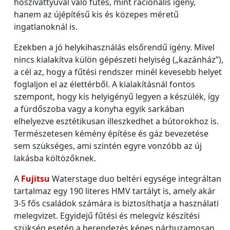
hőszivattyúval való fűtés, mint racionális igény,
hanem az újépítésű kis és közepes méretű
ingatlanoknál is.
Ezekben a jó helykihasználás elsőrendű igény. Mivel
nincs kialakítva külön gépészeti helyiség („kazánház”),
a cél az, hogy a fűtési rendszer minél kevesebb helyet
foglaljon el az élettérből. A kialakításnál fontos
szempont, hogy kis helyigényű legyen a készülék, így
a fürdőszoba vagy a konyha egyik sarkában
elhelyezve esztétikusan illeszkedhet a bútorokhoz is.
Természetesen kémény építése és gáz bevezetése
sem szükséges, ami szintén egyre vonzóbb az új
lakásba költözőknek.
A
Fujitsu
Waterstage duo beltéri egysége integráltan
tartalmaz egy 190 literes HMV tartályt is, amely akár
3-5 fős családok számára is biztosíthatja a használati
melegvizet. Egyidejű fűtési és melegvíz készítési
szükség esetén a berendezés képes párhuzamosan