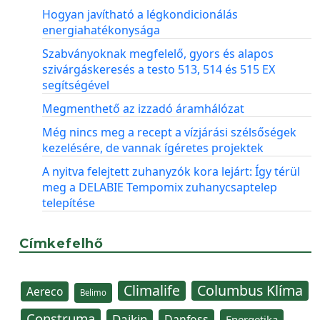
Hogyan javítható a légkondicionálás
energiahatékonysága
Szabványoknak megfelelő, gyors és alapos
szivárgáskeresés a testo 513, 514 és 515 EX
segítségével
Megmenthető az izzadó áramhálózat
Még nincs meg a recept a vízjárási szélsőségek
kezelésére, de vannak ígéretes projektek
A nyitva felejtett zuhanyzók kora lejárt: Így térül
meg a DELABIE Tempomix zuhanycsaptelep
telepítése
Címkefelhő
Climalife
Columbus Klíma
Aereco
Belimo
Construma
Daikin
Danfoss
Energetika