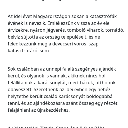
Az idei évet Magyarországon sokan a katasztrófák
évének is nevezik. Emlékezzünk vissza az év elei
árvizekre, nyáron jégverés, tomboló viharok, tornádó,
belvíz sújtotta az ország településeit, és ne
feledkezzünk meg a devecseri vörös iszap
katasztrófáról sem.
Sok családban az ünnepi fa alá szegényes ajándék
kerül, és olyanok is vannak, akiknek nincs hol
felállítaniuk a karácsonyfát, mert házuk, otthonuk
odaveszett. Szeretnénk az idei évben egy nehéz
helyzetbe került család karácsonyát boldogabbá
tenni, és az ajándékozásra szánt összeg egy részét
felajánlani az újrakezdéshez.