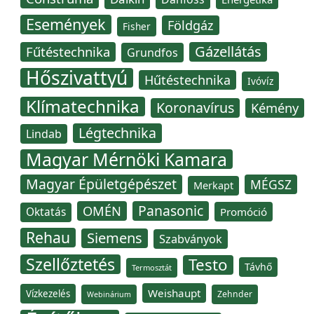
Események
Földgáz
Fisher
Gázellátás
Fűtéstechnika
Grundfos
Hőszivattyú
Hűtéstechnika
Ivóvíz
Klímatechnika
Koronavírus
Kémény
Légtechnika
Lindab
Magyar Mérnöki Kamara
Magyar Épületgépészet
MÉGSZ
Merkapt
Panasonic
OMÉN
Oktatás
Promóció
Rehau
Siemens
Szabványok
Szellőztetés
Testo
Távhő
Termosztát
Weishaupt
Vízkezelés
Zehnder
Webinárium