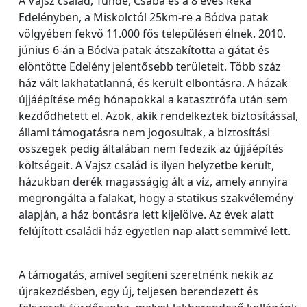
A Vajsz család, Tünde, Csaba és a 8 éves Réka
Edelényben, a Miskolctól 25km-re a Bódva patak
völgyében fekvő 11.000 fős településen élnek. 2010.
június 6-án a Bódva patak átszakította a gátat és
elöntötte Edelény jelentősebb területeit. Több száz
ház vált lakhatatlanná, és került elbontásra. A házak
újjáépítése még hónapokkal a katasztrófa után sem
kezdődhetett el. Azok, akik rendelkeztek biztosítással,
állami támogatásra nem jogosultak, a biztosítási
összegek pedig általában nem fedezik az újjáépítés
költségeit. A Vajsz család is ilyen helyzetbe került,
házukban derék magasságig ált a víz, amely annyira
megrongálta a falakat, hogy a statikus szakvélemény
alapján, a ház bontásra lett kijelölve. Az évek alatt
felújított családi ház egyetlen nap alatt semmivé lett.
A támogatás, amivel segíteni szeretnénk nekik az
újrakezdésben, egy új, teljesen berendezett és