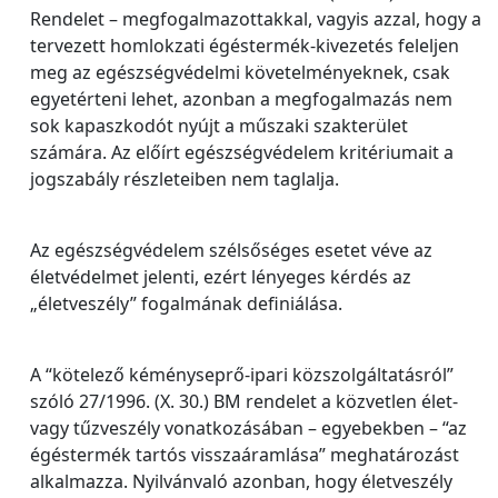
Rendelet – megfogalmazottakkal, vagyis azzal, hogy a
tervezett homlokzati égéstermék-kivezetés feleljen
meg az egészségvédelmi követelményeknek, csak
egyetérteni lehet, azonban a megfogalmazás nem
sok kapaszkodót nyújt a műszaki szakterület
számára. Az előírt egészségvédelem kritériumait a
jogszabály részleteiben nem taglalja.
Az egészségvédelem szélsőséges esetet véve az
életvédelmet jelenti, ezért lényeges kérdés az
„életveszély” fogalmának definiálása.
A “kötelező kéményseprő-ipari közszolgáltatásról”
szóló 27/1996. (X. 30.) BM rendelet a közvetlen élet-
vagy tűzveszély vonatkozásában – egyebekben – “az
égéstermék tartós visszaáramlása” meghatározást
alkalmazza. Nyilvánvaló azonban, hogy életveszély