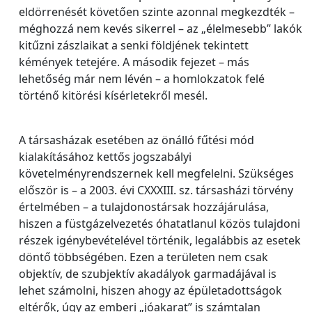
eldörrenését követően szinte azonnal megkezdték –
méghozzá nem kevés sikerrel – az „élelmesebb” lakók
kitűzni zászlaikat a senki földjének tekintett
kémények tetejére. A második fejezet – más
lehetőség már nem lévén – a homlokzatok felé
történő kitörési kísérletekről mesél.
A társasházak esetében az önálló fűtési mód
kialakításához kettős jogszabályi
követelményrendszernek kell megfelelni. Szükséges
először is – a 2003. évi CXXXIII. sz. társasházi törvény
értelmében – a tulajdonostársak hozzájárulása,
hiszen a füstgázelvezetés óhatatlanul közös tulajdoni
részek igénybevételével történik, legalábbis az esetek
döntő többségében. Ezen a területen nem csak
objektív, de szubjektív akadályok garmadájával is
lehet számolni, hiszen ahogy az épületadottságok
eltérők, úgy az emberi „jóakarat” is számtalan