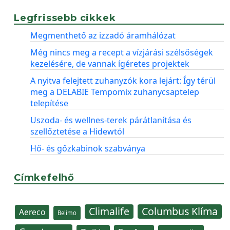
Legfrissebb cikkek
Megmenthető az izzadó áramhálózat
Még nincs meg a recept a vízjárási szélsőségek
kezelésére, de vannak ígéretes projektek
A nyitva felejtett zuhanyzók kora lejárt: Így térül
meg a DELABIE Tempomix zuhanycsaptelep
telepítése
Uszoda- és wellnes-terek párátlanítása és
szellőztetése a Hidewtól
Hő- és gőzkabinok szabványa
Címkefelhő
Climalife
Columbus Klíma
Aereco
Belimo