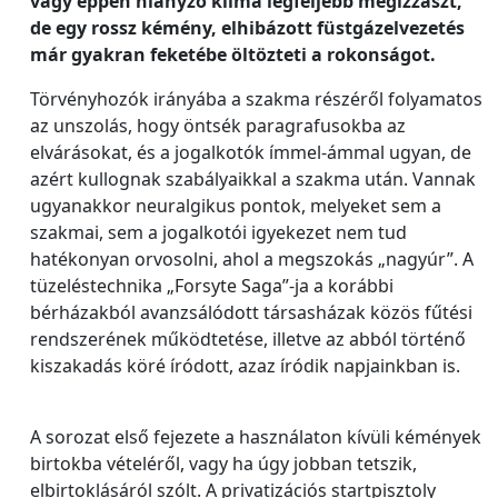
vagy éppen hiányzó klíma legfeljebb megizzaszt,
de egy rossz kémény, elhibázott füstgázelvezetés
már gyakran feketébe öltözteti a rokonságot.
Törvényhozók irányába a szakma részéről folyamatos
az unszolás, hogy öntsék paragrafusokba az
elvárásokat, és a jogalkotók ímmel-ámmal ugyan, de
azért kullognak szabályaikkal a szakma után. Vannak
ugyanakkor neuralgikus pontok, melyeket sem a
szakmai, sem a jogalkotói igyekezet nem tud
hatékonyan orvosolni, ahol a megszokás „nagyúr”. A
tüzeléstechnika „Forsyte Saga”-ja a korábbi
bérházakból avanzsálódott társasházak közös fűtési
rendszerének működtetése, illetve az abból történő
kiszakadás köré íródott, azaz íródik napjainkban is.
A sorozat első fejezete a használaton kívüli kémények
birtokba vételéről, vagy ha úgy jobban tetszik,
elbirtoklásáról szólt. A privatizációs startpisztoly