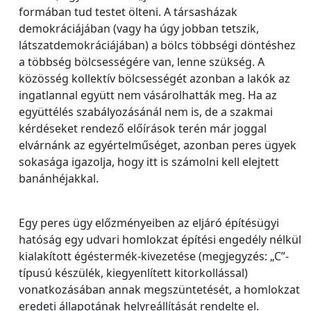
formában tud testet ölteni. A társasházak
demokráciájában (vagy ha úgy jobban tetszik,
látszatdemokráciájában) a bölcs többségi döntéshez
a többség bölcsességére van, lenne szükség. A
közösség kollektív bölcsességét azonban a lakók az
ingatlannal együtt nem vásárolhatták meg. Ha az
együttélés szabályozásánál nem is, de a szakmai
kérdéseket rendező előírások terén már joggal
elvárnánk az egyértelműséget, azonban peres ügyek
sokasága igazolja, hogy itt is számolni kell elejtett
banánhéjakkal.
Egy peres ügy előzményeiben az eljáró építésügyi
hatóság egy udvari homlokzat építési engedély nélkül
kialakított égéstermék-kivezetése (megjegyzés: „C”-
típusú készülék, kiegyenlített kitorkollással)
vonatkozásában annak megszüntetését, a homlokzat
eredeti állapotának helyreállítását rendelte el.