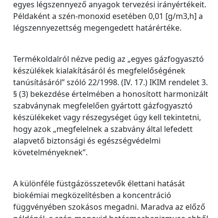
egyes légszennyező anyagok tervezési irányértékeit.
Példaként a szén-monoxid esetében 0,01 [g/m3,h] a
légszennyezettség megengedett határértéke.
Termékoldalról nézve pedig az „egyes gázfogyasztó
készülékek kialakításáról és megfelelőségének
tanúsításáról” szóló 22/1998. (IV. 17.) IKIM rendelet 3.
§ (3) bekezdése értelmében a honosított harmonizált
szabványnak megfelelően gyártott gázfogyasztó
készülékeket vagy részegységet úgy kell tekintetni,
hogy azok „megfelelnek a szabvány által lefedett
alapvető biztonsági és egészségvédelmi
követelményeknek”.
A különféle füstgázösszetevők élettani hatását
biokémiai megközelítésben a koncentráció
függvényében szokásos megadni. Maradva az előző