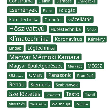
Construma
Daikin
Danfoss
Energetika
Események
Földgáz
Fisher
Gázellátás
Fűtéstechnika
Grundfos
Hőszivattyú
Hűtéstechnika
Ivóvíz
Klímatechnika
Koronavírus
Kémény
Légtechnika
Lindab
Magyar Mérnöki Kamara
Magyar Épületgépészet
MÉGSZ
Merkapt
Panasonic
OMÉN
Oktatás
Promóció
Rehau
Siemens
Szabványok
Szellőztetés
Testo
Távhő
Termosztát
Weishaupt
Vízkezelés
Zehnder
Webinárium