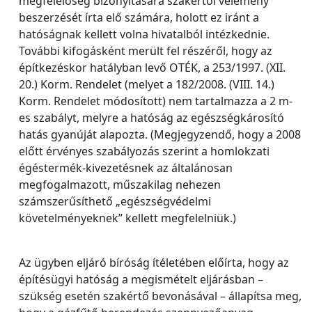
megfelelőség bizonyítására szakértői vélemény
beszerzését írta elő számára, holott ez iránt a
hatóságnak kellett volna hivatalból intézkednie.
További kifogásként merült fel részéről, hogy az
építkezéskor hatályban levő OTÉK, a 253/1997. (XII.
20.) Korm. Rendelet (melyet a 182/2008. (VIII. 14.)
Korm. Rendelet módosított) nem tartalmazza a 2 m-
es szabályt, melyre a hatóság az egészségkárosító
hatás gyanúját alapozta. (Megjegyzendő, hogy a 2008
előtt érvényes szabályozás szerint a homlokzati
égéstermék-kivezetésnek az általánosan
megfogalmazott, műszakilag nehezen
számszerűsíthető „egészségvédelmi
követelményeknek” kellett megfelelniük.)
Az ügyben eljáró bíróság ítéletében előírta, hogy az
építésügyi hatóság a megismételt eljárásban –
szükség esetén szakértő bevonásával – állapítsa meg,