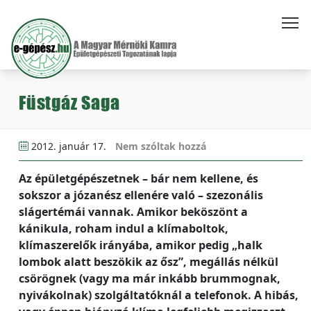
Füstgáz Saga
2012. január 17.
Nem szóltak hozzá
Az épületgépészetnek – bár nem kellene, és
sokszor a józanész ellenére való – szezonális
slágertémái vannak. Amikor beköszönt a
kánikula, roham indul a klímaboltok,
klímaszerelők irányába, amikor pedig „halk
lombok alatt beszökik az ősz”, megállás nélkül
csörögnek (vagy ma már inkább brummognak,
nyivákolnak) szolgáltatóknál a telefonok. A hibás,