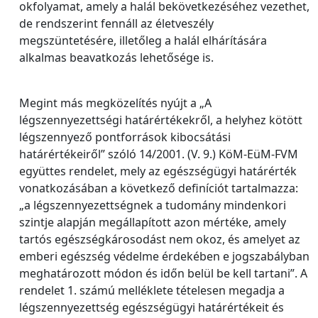
okfolyamat, amely a halál bekövetkezéséhez vezethet,
de rendszerint fennáll az életveszély
megszüntetésére, illetőleg a halál elhárítására
alkalmas beavatkozás lehetősége is.
Megint más megközelítés nyújt a „A
légszennyezettségi határértékekről, a helyhez kötött
légszennyező pontforrások kibocsátási
határértékeiről” szóló 14/2001. (V. 9.) KöM-EüM-FVM
együttes rendelet, mely az egészségügyi határérték
vonatkozásában a következő definíciót tartalmazza:
„a légszennyezettségnek a tudomány mindenkori
szintje alapján megállapított azon mértéke, amely
tartós egészségkárosodást nem okoz, és amelyet az
emberi egészség védelme érdekében e jogszabályban
meghatározott módon és időn belül be kell tartani”. A
rendelet 1. számú melléklete tételesen megadja a
légszennyezettség egészségügyi határértékeit és