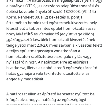
alkalmazni”. A határozatban megállapítást nyert, hogy
a hatályos OTÉK, „az országos településrendezési és
építési követelményekről” szóló 182/2008. (VIII.14.)
Korm. Rendelet 80. § (2) bekezdés b. pontja
értelmében homlokzati égéstermék-kivezetési hely
létesíthető a többszintes épület homlokzatán azzal,
hogy lakásfűtő és vízmelegítő (együtt vagy külön)
„gázfogyasztó készülék homlokzati kivezetésének
tengelyétől mért 2,0-2,0 m-es sávban a kivezetés felett
a teljes épületmagasságra vonatkozóan a
homlokzaton szellőztetésre szolgáló nyílás vagy
nyílászáró nincs”. A határozat erre az előírásra
hivatkozva, illetve az ebből eredő egészségkárosító
hatás gyanújára való tekintettel utasította el az
engedély megadását.
A határozat ellen az építtető keresetet nyújtott be,
kifogásolva, hogy a hatóság az egészségügyi