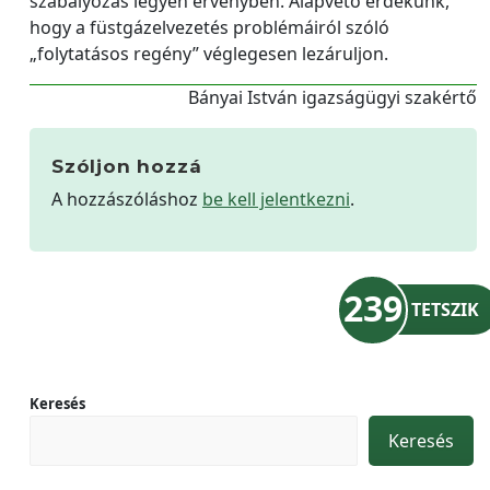
szabályozás legyen érvényben. Alapvető érdekünk,
hogy a füstgázelvezetés problémáiról szóló
„folytatásos regény” véglegesen lezáruljon.
Bányai István igazságügyi szakértő
Szóljon hozzá
A hozzászóláshoz
be kell jelentkezni
.
239
TETSZIK
Keresés
Keresés