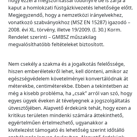
hogy ezzel a megszorítással többnyire be is zárja a
kaput a homlokzati füstgázkivezetés lehetősége előtt.
Megjegyzendő, hogy a nemzetközi irányelvekhez,
vonatkozó szabványokhoz (MSZ EN 15287) igazodó –
2008. évi XL. törvény, illetve 19/2009. (I. 30.) Korm.
Rendelet szerinti – GMBSZ műszakilag
megvalósíthatóbb feltételeket biztosított.
Nem csekély a szakma és a jogalkotás felelőssége,
hiszen emberéletekről lehet, kell dönteni, amikor az
egészségvédelem követelményei konvertálódnak át
méterekbe, centiméterekbe. Ebben a tekintetben az
még a kisebb probléma, ha „csak” arról van szó, hogy
egyes ügyek éveken át tévelyegnek a jogszolgáltatás
útvesztőjében. Alapvető érdekünk tehát, hogy ezen a
kritikus területen mindenki számára áttekinthető,
egyértelműen értelmezhető, ugyanakkor a
kivitelezést támogató és lehetőség szerint időtálló