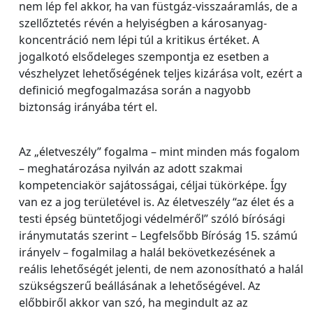
nem lép fel akkor, ha van füstgáz-visszaáramlás, de a
szellőztetés révén a helyiségben a károsanyag-
koncentráció nem lépi túl a kritikus értéket. A
jogalkotó elsődeleges szempontja ez esetben a
vészhelyzet lehetőségének teljes kizárása volt, ezért a
definició megfogalmazása során a nagyobb
biztonság irányába tért el.
Az „életveszély” fogalma – mint minden más fogalom
– meghatározása nyilván az adott szakmai
kompetenciakör sajátosságai, céljai tükörképe. Így
van ez a jog területével is. Az életveszély “az élet és a
testi épség büntetőjogi védelméről” szóló bírósági
iránymutatás szerint – Legfelsőbb Bíróság 15. számú
irányelv – fogalmilag a halál bekövetkezésének a
reális lehetőségét jelenti, de nem azonosítható a halál
szükségszerű beállásának a lehetőségével. Az
előbbiről akkor van szó, ha megindult az az