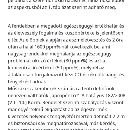
példánál, a szén-monoxid hatásmechanizmusa ebből
az aspektusból az 1. táblázat szerint adható meg.
A fentiekben a megadott egészségügyi értékhatár és
az életveszély fogalma és küszöbértéke is jelentősen
eltér. Az előbbiek alapján az eszméletvesztés és 2 óra
után a halál 1600 ppm%-nál következik be, ami
nagyságrendekkel meghaladja az egészségügyi
problémát okozó értéket (30 ppm%) és azt a
koncentráció-értéket (50 ppm%), melynél az
általánosan forgalmazott kézi CO-érzékelők hang- és
fényjelzést adnak.
Műszaki szakemberek számára a fenti definíciók
nehezen válthatók „aprópénzre”. A hatályos 182/2008.
(VIII. 14.) Korm. Rendelet szerinti szabályozás viszont
már egyértelmű eligazítást ad az égéstermék-
kivezetés helyének tengelyétől mérten definiált 2-2 m-
es biztonsági sáv meghatározásával, más kérdés,