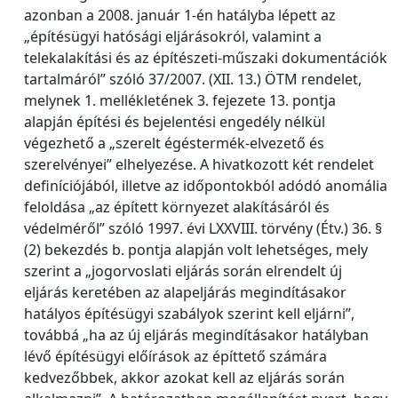
azonban a 2008. január 1-én hatályba lépett az
„építésügyi hatósági eljárásokról, valamint a
telekalakítási és az építészeti-műszaki dokumentációk
tartalmáról” szóló 37/2007. (XII. 13.) ÖTM rendelet,
melynek 1. mellékletének 3. fejezete 13. pontja
alapján építési és bejelentési engedély nélkül
végezhető a „szerelt égéstermék-elvezető és
szerelvényei” elhelyezése. A hivatkozott két rendelet
definíciójából, illetve az időpontokból adódó anomália
feloldása „az épített környezet alakításáról és
védelméről” szóló 1997. évi LXXVIII. törvény (Étv.) 36. §
(2) bekezdés b. pontja alapján volt lehetséges, mely
szerint a „jogorvoslati eljárás során elrendelt új
eljárás keretében az alapeljárás megindításakor
hatályos építésügyi szabályok szerint kell eljárni”,
továbbá „ha az új eljárás megindításakor hatályban
lévő építésügyi előírások az építtető számára
kedvezőbbek, akkor azokat kell az eljárás során