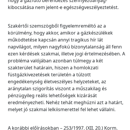
hogy a gázfűtő berendezés szennyezőanyag-
kibocsátása nem jelent-e egészségveszélyeztetést.
Szakértői szemszögből figyelemreméltó az a
körülmény, hogy akkor, amikor a gázkészülékek
működtetése kapcsán annyi tragikus hír lát
napvilágot, milyen nagyfokú bizonytalanság áll fenn
ezen kérdések szakmai, illetve jogi értelmezésében. A
probléma valójában azonban túlmegy a két
szakterület határain, hiszen a homlokzati
füstgázkivezetések területén a túlzott
engedékenység életveszélyes helyzeteket, az
aránytalan szigorítás viszont a műszakilag és
pénzügyileg reális lehetőségek kizárását
eredményezheti. Nehéz tehát meghúzni azt a határt,
melyet jó szakmai lelkiismerettel fel lehet vállalni.
A korábbi előírásokban – 253/1997. (XII. 20.) Korm.