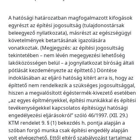
A hatósági határozatban magfogalmazott kifogások
egyrészt az építési jogosultság (tulajdonostársak
beleegyező nyilatkozata), másrészt az egészségügyi
követelmények betartásának igazolására
vonatkoztak. (Megjegyzés: az építési jogosultság
tekintetében – nem lévén megegyezési lehetőség
lakóközösségen belül – a jognyilatkozat bíróság általi
pótlását kezdeményezte az építtető.) Döntése
indoklásában az eljáró hatóság kitért arra is, hogy az
építtető nem rendelkezik a szükséges jogosultsággal,
hiszen a megvalósított égéstermék-kivezető esetében
„az egyes építményekkel, építési munkákkal és építési
tevékenységekkel kapcsolatos építésügyi hatósági
engedélyezési eljárásokról” szóló 46/1997. (XII. 29.)
KTM rendelet 9. § (1) bekezdés h. pontja alapján a
szóban forgó munka csak építési engedély alapján
volt elvégezhető. Ettől eltérő szabályozást tartalmaz