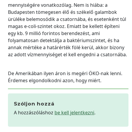
mennyiségére vonatkozólag. Nem is hiába: a
Budapesten tömegesen élő és székelő galambok
ürüléke belemosódik a csatornába, és esetenként túl
magas e-coli-szintet okoz. Emiatt be kellett építeni
egy kb. 9 millió forintos berendezést, ami
folyamatosan detektálja a baktériumszintet, és ha
annak mértéke a határérték fölé kerül, akkor bizony
az adott vízmennyiséget el kell engedni a csatornába.
De Amerikában ilyen áron is megéri ÖKO-nak lenni.
Érdemes elgondolkodni azon, hogy miért.
Szóljon hozzá
A hozzászóláshoz
be kell jelentkezni
.