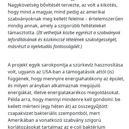
Nagykövetség bővítését tervezte, az volt a kikötés,
hogy mind a magyar, mind pedig az amerikai
szabványoknak meg kellett felelnie – értelemszerűen
mindig annak, amely a szigorúbb feltételeket
támasztotta. (
Itt vethetjük közbe egyrészt a szabványok
lefordításának és közkinccsé tételének szükségességét,
másrészt a nyelvtudás fontosságáét
.)
A projekt egyik sarokpontja a szürkevíz hasznosítása
volt, ugyanis az USA-ban a támogatások attól (is)
függenek, hogy mennyire energiahatékony az épület,
és milyen arányban alkalmaznak megújuló
energiákat, illetve energiatakarékos megoldásokat.
Példa arra, hogy mennyi mindenre kell gondolni: be
kellett mérteni (egy héten át) az összegyűjtött
csapakvizet bakteriális szempontból, mert
Amerikában a vonatkozó szabvány szigorú
korlátozásokat tartalmaz az e-coli baktérium