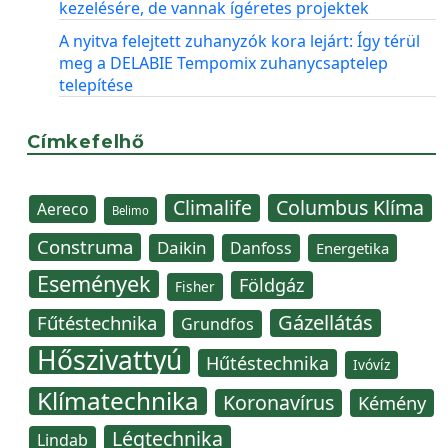
kezelésére, de vannak ígéretes projektek
A nyitva felejtett zuhanyzók kora lejárt: Így térül
meg a DELABIE Tempomix zuhanycsaptelep
telepítése
Címkefelhő
Climalife
Columbus Klíma
Aereco
Belimo
Construma
Daikin
Danfoss
Energetika
Események
Földgáz
Fisher
Gázellátás
Fűtéstechnika
Grundfos
Hőszivattyú
Hűtéstechnika
Ivóvíz
Klímatechnika
Koronavírus
Kémény
Légtechnika
Lindab