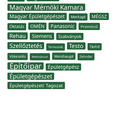
Magyar Mérnöki Kamara
Magyar Épületgépészet
MÉGSZ
Merkapt
Panasonic
OMÉN
Oktatás
Promóció
Rehau
Siemens
Szabványok
Szellőztetés
Testo
Távhő
Termosztát
Weishaupt
Vízkezelés
Zehnder
Webinárium
Építőipar
Épületgépész
Épületgépészet
Épületgépészeti Tagozat