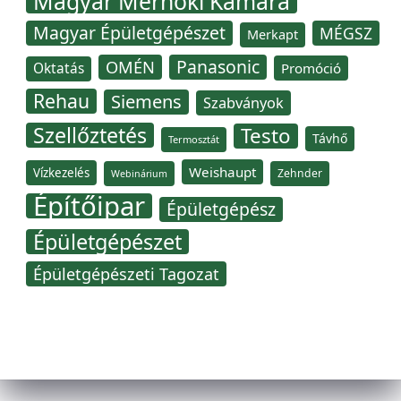
Magyar Mérnöki Kamara
Magyar Épületgépészet
MÉGSZ
Merkapt
Panasonic
OMÉN
Oktatás
Promóció
Rehau
Siemens
Szabványok
Szellőztetés
Testo
Távhő
Termosztát
Weishaupt
Vízkezelés
Zehnder
Webinárium
Építőipar
Épületgépész
Épületgépészet
Épületgépészeti Tagozat