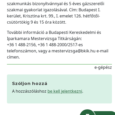
szakmunkás bizonyítvánnyal és 5 éves gázszerelői
szakmai gyakorlat igazolásával. Cím: Budapest I.
kerület, Krisztina krt. 99., I. emelet 126. hétfőtől-
csütörtökig 9 és 15 óra között.
További információ a Budapesti Kereskedelmi és
Iparkamara Mestervizsga Titkárságán:
+36 1 488-2156, +36 1 488-2000/2517-es
telefonszámon, vagy a mestervizsga@bkik.hu e-mail
címen.
e-gépész
Szóljon hozzá
A hozzászóláshoz
be kell jelentkezni
.