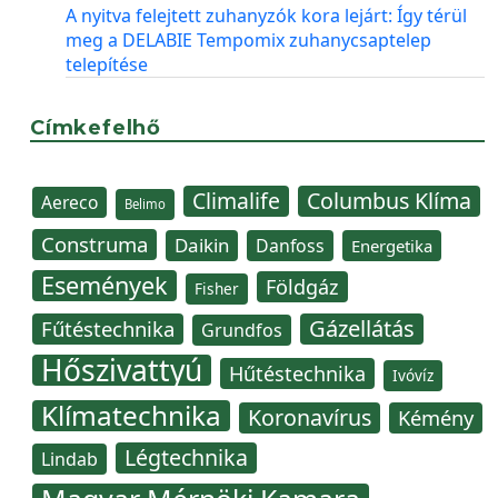
A nyitva felejtett zuhanyzók kora lejárt: Így térül
meg a DELABIE Tempomix zuhanycsaptelep
telepítése
Címkefelhő
Climalife
Columbus Klíma
Aereco
Belimo
Construma
Daikin
Danfoss
Energetika
Események
Földgáz
Fisher
Gázellátás
Fűtéstechnika
Grundfos
Hőszivattyú
Hűtéstechnika
Ivóvíz
Klímatechnika
Koronavírus
Kémény
Légtechnika
Lindab