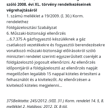
szóló 2008. évi XL. törvény rendelkezéseinek
végrehajtásáról
1. számú melléklet a 19/2009. (I. 30.) Korm.
rendelethez
Földgázelosztási Szabályzat
6. Műszaki-biztonsági ellenőrzés
…6.7.375 A gázfogyasztó készüléknek a gáz
csatlakozó vezetékekre és fogyasztói berendezésekre
vonatkozó műszaki-biztonsági előírásokról szóló
miniszteri rendelet szerinti egyszerűsített cseréjét a
földgázelosztó jogosult ellenőrizni. Az ellenőrzés
időpontjáról a földgázelosztó az ellenőrzés napját
megelőzően legalább 15 nappal köteles értesíteni a
felhasználót és a kivitelezőt. Az ellenőrzésen a
kivitelező köteles megjelenni…
375Beiktatta: 245/2012. (VIII. 31.) Korm. rendelet 14. §, 8.
melléklet 2. Hatályos: 2012. IX. 8-tól.