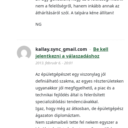
nem a felelőségről, hanem inkább annak az
áthárításáról szól. A talpára kéne állítani!
NG
kallay.sync_gmail.com
-
Be kell
jelentkezni a válaszadáshoz
2013. február 6. - 20:01
Az épületgépészet egy viszonylag jól
definiálható szakma, az egyes részterületeken
ugyanakkor jól megfigyelhető, a piac és a
technikai fejlődés által is felerősített
specializálódási tendenciávakkal.
Igaz, hogy még az átkosban, de épületgépész
ágazaton diplomáztam.
Nem szakmaibeli tette fel nekem egyszer a