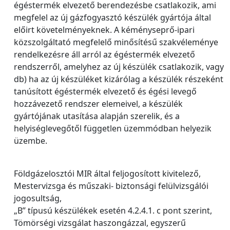
égéstermék elvezető berendezésbe csatlakozik, ami
megfelel az új gázfogyasztó készülék gyártója által
előirt követelményeknek. A kéményseprő-ipari
közszolgáltató megfelelő minősítésű szakvéleménye
rendelkezésre áll arról az égéstermék elvezető
rendszerről, amelyhez az új készülék csatlakozik, vagy
db) ha az új készüléket kizárólag a készülék részeként
tanúsított égéstermék elvezető és égési levegő
hozzávezető rendszer elemeivel, a készülék
gyártójának utasítása alapján szerelik, és a
helyiséglevegőtől független üzemmódban helyezik
üzembe.
Földgázelosztói MIR által feljogosított kivitelező,
Mestervizsga és műszaki- biztonsági felülvizsgálói
jogosultság,
„B” típusú készülékek esetén 4.2.4.1. c pont szerint,
Tömörségi vizsgálat haszongázzal, egyszerű