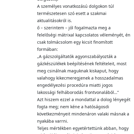
A személyes vonatkozású dolgokon túl
természetesen szó esett a szakmai
aktualitásokról is.
ő – szerintem – jól fogalmazta meg a
felelőségi mátrixal kapcsolatos véleményét, én
csak tolmácsolom egy kicsit finomított
formában:
„A gázszolgáltatók agyonszabályozták a
gázkészülékek beépítésének feltételeit, most
meg csinálnak maguknak kiskaput, hogy
valahogy kikecmeregjenek a hosszadalmas
engedélyezési procedúra miatti jogos
lakossági felháborodás frontvonalából…”
Azt hiszem ezzel a mondattal a dolog lényegét
fogta meg; nem kéne a hatóságosdi
következményeit mindenáron valaki másnak a
nyakába varrni.
Teljes mértékben egyetértettünk abban, hogy