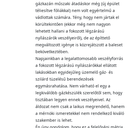
gázkazán műszaki átadáskor még (új épület
téliesítve fóliákkal) nem volt egyértelmű a
vádlottak számára. Tény, hogy nem jártak el
körültekintően (ekkor még nem nagyon
lehetett hallani a fokozott légzárású
nyílászárók veszélyeiről), de az építtető
megváltozott igénye is közrejátszott a baleset
bekövetkeztében.
Napjainkban a legalattomosabb veszélyforrás
a fokozott légzárású nyílászárókkal ellátott
lakásokban egyidejűleg üzemelő gáz- és
szilárd tüzelésű berendezések
egymásrahatása. Nem várható el egy a
legkiválóbb gázkészülék szerelőtől sem, hogy
tisztában legyen ennek veszélyeivel. Az
áldozat nem csak a laikus megrendelő, hanem
a mérnöki ismeretekkel nem rendelkező kiváló
szakember is lehet.
Én úgy gondolom, hogy ez a felelőségi mátrix