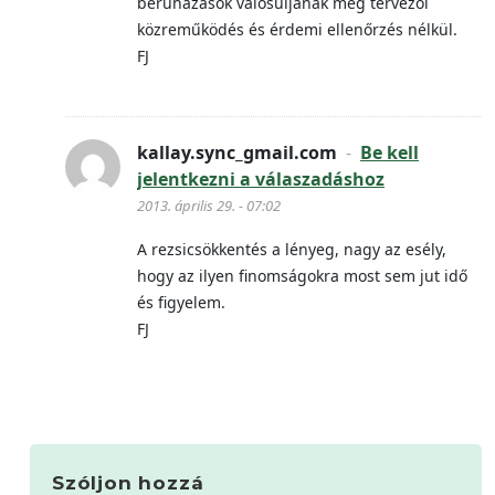
beruházások valósuljanak meg tervezői
közreműködés és érdemi ellenőrzés nélkül.
FJ
kallay.sync_gmail.com
-
Be kell
jelentkezni a válaszadáshoz
2013. április 29. - 07:02
A rezsicsökkentés a lényeg, nagy az esély,
hogy az ilyen finomságokra most sem jut idő
és figyelem.
FJ
Szóljon hozzá