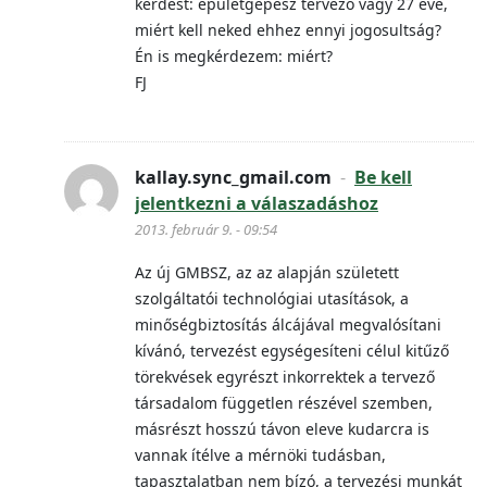
kérdést: épületgépész tervező vagy 27 éve,
miért kell neked ehhez ennyi jogosultság?
Én is megkérdezem: miért?
FJ
kallay.sync_gmail.com
-
Be kell
jelentkezni a válaszadáshoz
2013. február 9. - 09:54
Az új GMBSZ, az az alapján született
szolgáltatói technológiai utasítások, a
minőségbiztosítás álcájával megvalósítani
kívánó, tervezést egységesíteni célul kitűző
törekvések egyrészt inkorrektek a tervező
társadalom független részével szemben,
másrészt hosszú távon eleve kudarcra is
vannak ítélve a mérnöki tudásban,
tapasztalatban nem bízó, a tervezési munkát