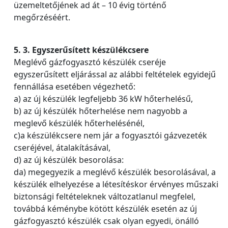
üzemeltetőjének ad át – 10 évig történő
megőrzéséért.
5. 3. Egyszerűsített készülékcsere
Meglévő gázfogyasztó készülék cseréje
egyszerűsített eljárással az alábbi feltételek egyidejű
fennállása esetében végezhető:
a) az új készülék legfeljebb 36 kW hőterhelésű,
b) az új készülék hőterhelése nem nagyobb a
meglevő készülék hőterhelésénél,
c)a készülékcsere nem jár a fogyasztói gázvezeték
cseréjével, átalakításával,
d) az új készülék besorolása:
da) megegyezik a meglévő készülék besorolásával, a
készülék elhelyezése a létesítéskor érvényes műszaki
biztonsági feltételeknek változatlanul megfelel,
továbbá kéménybe kötött készülék esetén az új
gázfogyasztó készülék csak olyan egyedi, önálló