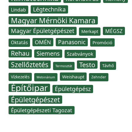
Légtechnika
Lindab
Magyar Mérnöki Kamara
Magyar Épületgépészet
MÉGSZ
Merkapt
Panasonic
OMÉN
Oktatás
Promóció
Rehau
Siemens
Szabványok
Szellőztetés
Testo
Távhő
Termosztát
Weishaupt
Vízkezelés
Zehnder
Webinárium
Építőipar
Épületgépész
Épületgépészet
Épületgépészeti Tagozat