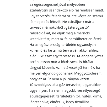
az egészségesnél jóval mélyebben
szabályozni szándékozó előírásrendszer miatt.
Egy tervezési feladatra szinte végtelen számú
jó megoldás létezik. Ne csináljunk már a
tervező mérnökökből „gáztervgyártó”
rabszolgákat, ne öljük meg a mérnöki
kreativititást, mert az felbecsülhetetlen érték!
Ha az egész ország területén ugyanolyan
küllemű és tartalmú terv a cél, akkor ahhoz
elég EGY azaz egy tervező is. Az engedélyezés
során lassan már a kötőszavak is bírálat
tárgyát képezik. Az illetékesek jól tennék, ha
mélyen elgondolgodnának! Meggyőződésem,
hogy ez az út nem a jó irányba vezet!
Túlszobályozzuk a gáz tervezést, ugyanakkor
ugyanilyen, ha nem nagyobb veszélyességű
épületgépészeti területeken (pl. hűtés, klíma,
légtechnika) elnézzük, hogy tízmilliós