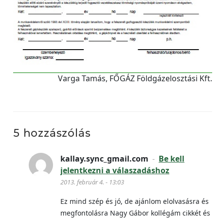
Varga Tamás, FŐGÁZ Földgázelosztási Kft.
5 hozzászólás
kallay.sync_gmail.com
-
Be kell
jelentkezni a válaszadáshoz
2013. február 4. - 13:03
Ez mind szép és jó, de ajánlom elolvasásra és
megfontolásra Nagy Gábor kollégám cikkét és