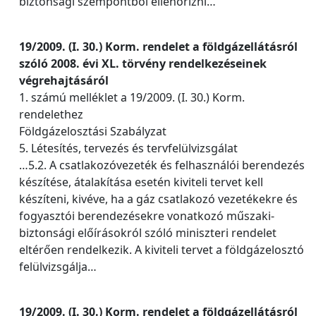
biztonsági szempontból ellenőrizni…
19/2009. (I. 30.) Korm. rendelet a földgázellátásról
szóló 2008. évi XL. törvény rendelkezéseinek
végrehajtásáról
1. számú melléklet a 19/2009. (I. 30.) Korm.
rendelethez
Földgázelosztási Szabályzat
5. Létesítés, tervezés és tervfelülvizsgálat
…5.2. A csatlakozóvezeték és felhasználói berendezés
készítése, átalakítása esetén kiviteli tervet kell
készíteni, kivéve, ha a gáz csatlakozó vezetékekre és
fogyasztói berendezésekre vonatkozó műszaki-
biztonsági előírásokról szóló miniszteri rendelet
eltérően rendelkezik. A kiviteli tervet a földgázelosztó
felülvizsgálja…
19/2009. (I. 30.) Korm. rendelet a földgázellátásról