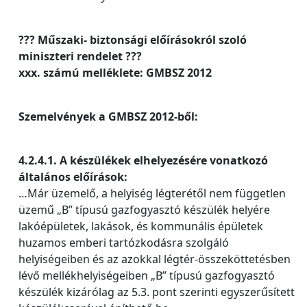
??? Műszaki- biztonsági előírásokról szoló
miniszteri rendelet ???
xxx. számú melléklete: GMBSZ 2012
Szemelvények a GMBSZ 2012-ből:
4.2.4.1. A készülékek elhelyezésére vonatkozó
általános előírások:
…Már üzemelő, a helyiség légterétől nem független
üzemű „B” típusú gazfogyasztó készülék helyére
lakóépületek, lakások, és kommunális épületek
huzamos emberi tartózkodásra szolgáló
helyiségeiben és az azokkal légtér-összeköttetésben
lévő mellékhelyiségeiben „B” típusú gazfogyasztó
készülék kizárólag az 5.3. pont szerinti egyszerűsített