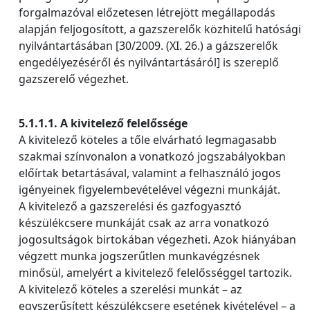
forgalmazóval előzetesen létrejött megállapodás
alapján feljogosított, a gazszerelők közhitelű hatósági
nyilvántartásában [30/2009. (XI. 26.) a gázszerelők
engedélyezéséről és nyilvántartásáról] is szereplő
gazszerelő végezhet.
5.1.1.1. A kivitelező felelőssége
A kivitelező köteles a tőle elvárható legmagasabb
szakmai színvonalon a vonatkozó jogszabályokban
előírtak betartásával, valamint a felhasználó jogos
igényeinek figyelembevételével végezni munkáját.
A kivitelező a gazszerelési és gazfogyasztó
készülékcsere munkáját csak az arra vonatkozó
jogosultságok birtokában végezheti. Azok hiányában
végzett munka jogszerűtlen munkavégzésnek
minősül, amelyért a kivitelező felelősséggel tartozik.
A kivitelező köteles a szerelési munkát – az
egyszerűsített készülékcsere esetének kivételével – a