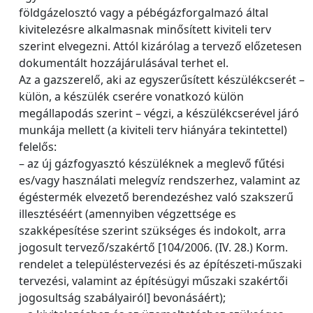
földgázelosztó vagy a pébégázforgalmazó által
kivitelezésre alkalmasnak minősített kiviteli terv
szerint elvegezni. Attól kizárólag a tervező előzetesen
dokumentált hozzájárulásával terhet el.
Az a gazszerelő, aki az egyszerűsített készülékcserét –
külön, a készülék cserére vonatkozó külön
megállapodás szerint – végzi, a készülékcserével járó
munkája mellett (a kiviteli terv hiányára tekintettel)
felelős:
– az új gázfogyasztó készüléknek a meglevő fűtési
es/vagy használati melegvíz rendszerhez, valamint az
égéstermék elvezető berendezéshez való szakszerű
illesztéséért (amennyiben végzettsége es
szakképesítése szerint szükséges és indokolt, arra
jogosult tervező/szakértő [104/2006. (IV. 28.) Korm.
rendelet a településtervezési és az építészeti-műszaki
tervezési, valamint az építésügyi műszaki szakértői
jogosultság szabályairól] bevonásáért);