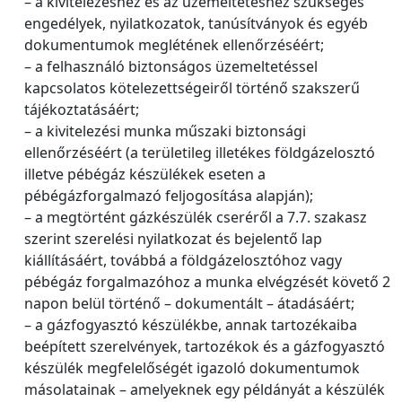
– a kivitelezéshez és az üzemeltetéshez szükséges
engedélyek, nyilatkozatok, tanúsítványok és egyéb
dokumentumok meglétének ellenőrzéséért;
– a felhasználó biztonságos üzemeltetéssel
kapcsolatos kötelezettségeiről történő szakszerű
tájékoztatásáért;
– a kivitelezési munka műszaki biztonsági
ellenőrzéséért (a területileg illetékes földgázelosztó
illetve pébégáz készülékek eseten a
pébégázforgalmazó feljogosítása alapján);
– a megtörtént gázkészülék cseréről a 7.7. szakasz
szerint szerelési nyilatkozat és bejelentő lap
kiállításáért, továbbá a földgázelosztóhoz vagy
pébégáz forgalmazóhoz a munka elvégzését követő 2
napon belül történő – dokumentált – átadásáért;
– a gázfogyasztó készülékbe, annak tartozékaiba
beépített szerelvények, tartozékok és a gázfogyasztó
készülék megfelelőségét igazoló dokumentumok
másolatainak – amelyeknek egy példányát a készülék