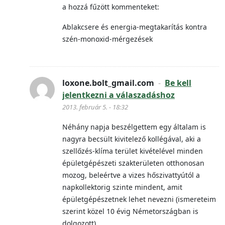
a hozzá fűzött kommenteket:
Ablakcsere és energia-megtakarítás kontra
szén-monoxid-mérgezések
loxone.bolt_gmail.com
-
Be kell
jelentkezni a válaszadáshoz
2013. február 5. - 18:32
Néhány napja beszélgettem egy általam is
nagyra becsült kivitelező kollégával, aki a
szellőzés-klíma terület kivételével minden
épületgépészeti szakterületen otthonosan
mozog, beleértve a vizes hőszivattyútól a
napkollektorig szinte mindent, amit
épületgépészetnek lehet nevezni (ismereteim
szerint közel 10 évig Németországban is
dolgozott).