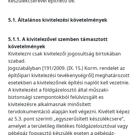
készülékcserével építhető be.
5.1. Általános kivitelezési követelmények
5.1.1. A kivitelezővel szemben támasztott
követelmények
Kivitelezni csak kivitelezői jogosultság birtokában
szabad.
Jogszabályban [191/2009. (IX. 15.) Korm. rendelet az
építőipari kivitelezési tevékenységről] meghatározott
esetekben a kivitelezőnek építési naplót kell vezetnie.
A kivitelezést a földgázelosztó által műszaki-
biztonsági szempontokból felülvizsgált es
kivitelezésre alkalmasnak minősített
tervdokumentáció alapján kell végezni. Kivételt képez
az 5.3. pont szerinti „egyszerűsített készülékcsere”,
amelyet a területileg illetékes földgázelosztóval vagy
pébégáz fogyasztó készülék eseten a pébégáz-