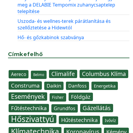
meg a DELABIE Tempomix zuhanycsaptelep
telepítése
Uszoda- és wellnes-terek párátlanítása és
szellőztetése a Hidewtól
Hő- és gőzkabinok szabványa
Címkefelhő
Climalife
Columbus Klíma
Aereco
Belimo
Construma
Daikin
Danfoss
Energetika
Események
Földgáz
Fisher
Gázellátás
Fűtéstechnika
Grundfos
Hőszivattyú
Hűtéstechnika
Ivóvíz
Klímatechnika
Koronavírus
Kémény