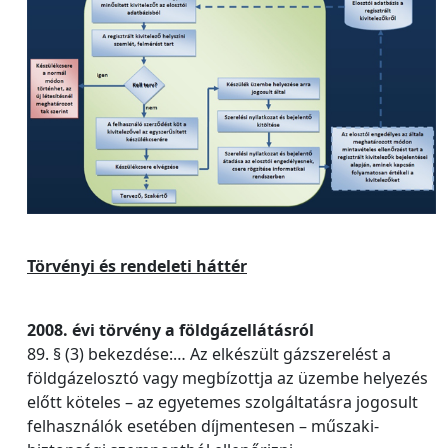
Törvényi és rendeleti háttér
2008. évi törvény a földgázellátásról
89. § (3) bekezdése:… Az elkészült gázszerelést a
földgázelosztó vagy megbízottja az üzembe helyezés
előtt köteles – az egyetemes szolgáltatásra jogosult
felhasználók esetében díjmentesen – műszaki-