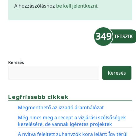
A hozzászóláshoz
be kell jelentkezni
.
349
TETSZIK
Keresés
Keresés
Legfrissebb cikkek
Megmenthető az izzadó áramhálózat
Még nincs meg a recept a vízjárási szélsőségek
kezelésére, de vannak ígéretes projektek
A nyitva felejtett zuhanyzók kora lejárt: Így térül