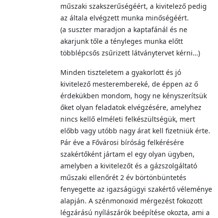
műszaki szakszerűségéért, a kivitelező pedig
az általa elvégzett munka minőségéért.
(a suszter maradjon a kaptafánál és ne
akarjunk tőle a tényleges munka előtt
többlépcsős zsűrizett látványtervet kérni…)
Minden tiszteletem a gyakorlott és jó
kivitelező mesterembereké, de éppen az ő
érdekükben mondom, hogy ne kényszerítsük
őket olyan feladatok elvégzésére, amelyhez
nincs kellő elméleti felkészültségük, mert
előbb vagy utóbb nagy árat kell fizetniük érte.
Pár éve a Fővárosi bíróság felkérésére
szakértőként jártam el egy olyan ügyben,
amelyben a kivitelezőt és a gázszolgáltató
műszaki ellenőrét 2 év börtönbüntetés
fenyegette az igazságügyi szakértő véleménye
alapján. A szénmonoxid mérgezést fokozott
légzárású nyílászárók beépítése okozta, ami a