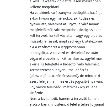
a készülékcserék dolgát teljesen másképpen
kellene megoldani.
Ha valakinek karácsonykor bedöglik a kazánja,
akkor hívjon egy mérnököt, aki tudása és
gyakorlata, valamint az ügyfél elvárásainak
megfelelő műszaki megoldást kidolgozza (ha
kell tervvel, ha kell vázlattal, vagy egy oldalas
műszaki leírással, majd szól egy kivitelezőnek,
aki a kazáncserét a leggyorsabban
lebonyolítja. A tervező és kivitelező ez után
végzi el a papírmunkát, amikor az ügyfél már
akár el is felejtette a hidegtől való félelmeit.
Természetesen legyen utóellenőrzés
(gázszolgáltató, kéményseprő), de mindenki
azért feleljen, amihez ért és jogosítványa van.
Egy valódi felelőségi mátrixnak így kellene
kinéznie.
Nem a kivitelezőt, hanem a tervezőt kellene
elsősorban minősíteni, ő felel a teljes folyamat