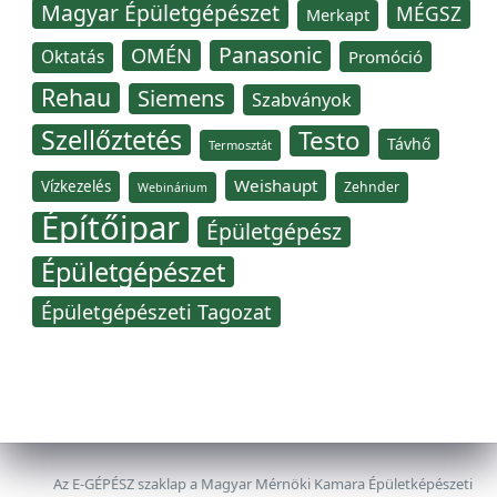
Magyar Épületgépészet
MÉGSZ
Merkapt
Panasonic
OMÉN
Oktatás
Promóció
Rehau
Siemens
Szabványok
Szellőztetés
Testo
Távhő
Termosztát
Weishaupt
Vízkezelés
Zehnder
Webinárium
Építőipar
Épületgépész
Épületgépészet
Épületgépészeti Tagozat
Az E-GÉPÉSZ szaklap a Magyar Mérnöki Kamara Épületképészeti