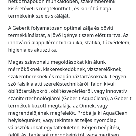
hétköznapokon munkaidőben, szakembereink
kíséretével is megtekintheti, és kipróbálhatja
termékeink széles skáláját.
A Geberit folyamatosan optimalizálja és bővíti
termékkínálatát, a jövő igényeit szem előtt tartva. Az
innováció alappillérei: hidraulika, statika, tűzvédelem,
higiénia és akusztika.
Magas színvonalú megoldásokat kín álunk
mérnököknek, kiskereskedőknek, vízszerelőknek,
szakembereknek és magánháztartásoknak. Legyen
szó falsík alatti szereléstechnikáról, falon kívüli
öblítőtartályokról, öblítésvezérlésről, vagy innovatív
szanitertechnológiáról (Geberit AquaClean), a Geberit
termékek között megtalálja az Önnek, vagy
megrendelőjének megfelelőt. Próbálja ki AquaClean
helyiségünket, vagy tekintse át teljes nyomólap
választékunkat egy falfelületen. Kérjen beépítési,
felújítási tanácsot mérnökeinktől, vagy merítsen