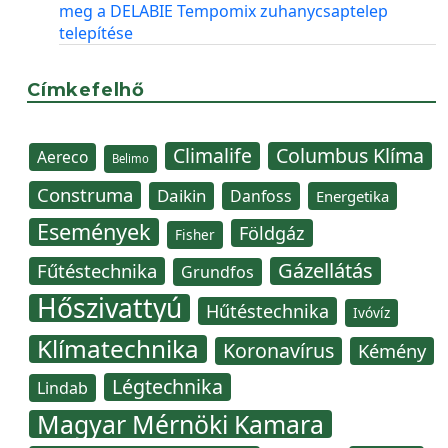
meg a DELABIE Tempomix zuhanycsaptelep
telepítése
Címkefelhő
Climalife
Columbus Klíma
Aereco
Belimo
Construma
Daikin
Danfoss
Energetika
Események
Földgáz
Fisher
Gázellátás
Fűtéstechnika
Grundfos
Hőszivattyú
Hűtéstechnika
Ivóvíz
Klímatechnika
Koronavírus
Kémény
Légtechnika
Lindab
Magyar Mérnöki Kamara