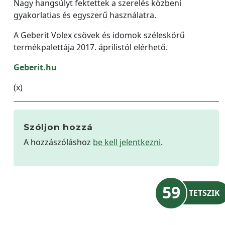
Nagy hangsúlyt fektettek a szerelés közbeni
gyakorlatias és egyszerű használatra.
A Geberit Volex csövek és idomok széleskörű
termékpalettája 2017. áprilistól elérhető.
Geberit.hu
(x)
Szóljon hozzá
A hozzászóláshoz
be kell jelentkezni
.
59
TETSZIK