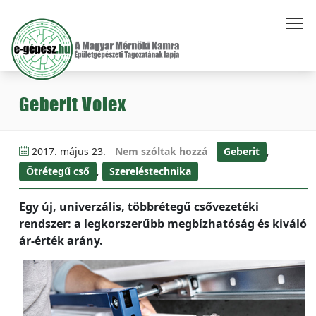
Geberit Volex
2017. május 23.
Nem szóltak hozzá
Geberit
,
Ötrétegű cső
,
Szereléstechnika
Egy új, univerzális, többrétegű csővezetéki
rendszer: a legkorszerűbb megbízhatóság és kiváló
ár-érték arány.