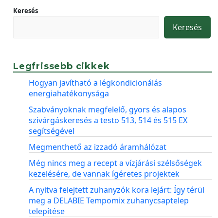
Keresés
Keresés
Legfrissebb cikkek
Hogyan javítható a légkondicionálás
energiahatékonysága
Szabványoknak megfelelő, gyors és alapos
szivárgáskeresés a testo 513, 514 és 515 EX
segítségével
Megmenthető az izzadó áramhálózat
Még nincs meg a recept a vízjárási szélsőségek
kezelésére, de vannak ígéretes projektek
A nyitva felejtett zuhanyzók kora lejárt: Így térül
meg a DELABIE Tempomix zuhanycsaptelep
telepítése