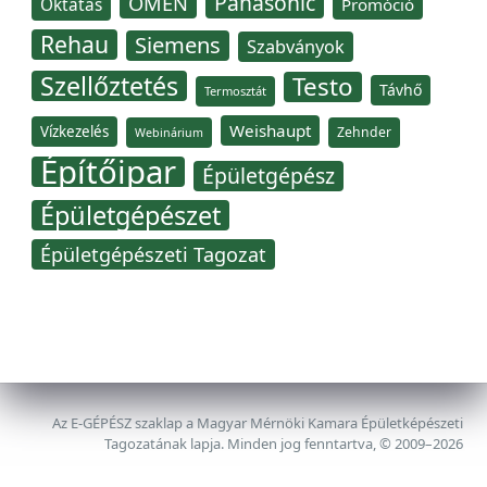
Panasonic
OMÉN
Oktatás
Promóció
Rehau
Siemens
Szabványok
Szellőztetés
Testo
Távhő
Termosztát
Weishaupt
Vízkezelés
Zehnder
Webinárium
Építőipar
Épületgépész
Épületgépészet
Épületgépészeti Tagozat
Az E-GÉPÉSZ szaklap a Magyar Mérnöki Kamara Épületképészeti
Tagozatának lapja. Minden jog fenntartva, © 2009–2026