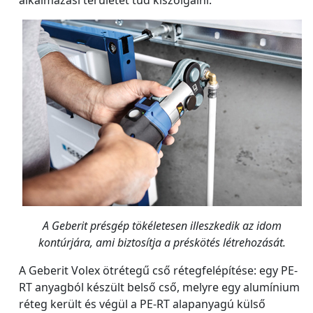
alkalmazási területet tud kiszolgálni.
A Geberit présgép tökéletesen illeszkedik az idom
kontúrjára, ami biztosítja a préskötés létrehozását.
A Geberit Volex ötrétegű cső rétegfelépítése: egy PE-
RT anyagból készült belső cső, melyre egy alumínium
réteg került és végül a PE-RT alapanyagú külső