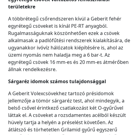
területekre
A többrétegű csőrendszeren kívül a Geberit fehér
egyrétegű csöveket is kínál PE-RT anyagból.
Rugalmasságuknak köszönhetően ezek a csövek
alkalmasak a padlófűtési rendszerek kialakítására, de
ugyanakkor ivóvíz hálózatok kiépítésére is, ahol az
üzemi nyomás nem haladja meg a 6 bar-t. Az
egyrétegű csövek 16 mm-es és 20 mm-es átmérőben
állnak rendelkezésre.
Sárgaréz idomok számos tulajdonsággal
A Geberit Volexcsövekhez tartozó présidomok
jellemzője a tömör sárgaréz test, ahol mindegyik, a
belső csővel érintkező csatlakozást két O-gyűrűvel
láttak el. A csöveket a rozsdamentes acélból készült
hüvely tartja a helyén a préselést követően. Az
átlátszó és törhetetlen Grilamid gyűrű egyszerű