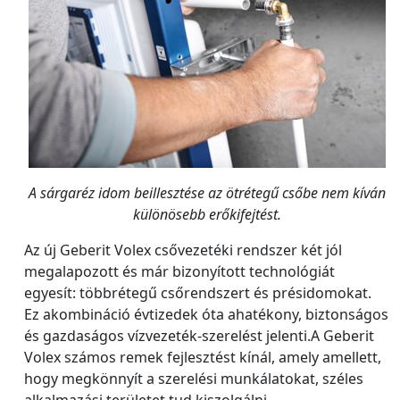
A sárgaréz idom beillesztése az ötrétegű csőbe nem kíván
különösebb erőkifejtést.
Az új Geberit Volex csővezetéki rendszer két jól
megalapozott és már bizonyított technológiát
egyesít: többrétegű csőrendszert és présidomokat.
Ez akombináció évtizedek óta ahatékony, biztonságos
és gazdaságos vízvezeték-szerelést jelenti.A Geberit
Volex számos remek fejlesztést kínál, amely amellett,
hogy megkönnyít a szerelési munkálatokat, széles