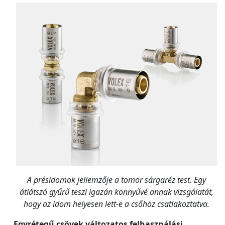
A présidomok jellemzője a tömör sárgaréz test. Egy
átlátszó gyűrű teszi igazán könnyűvé annak vizsgálatát,
hogy az idom helyesen lett-e a csőhöz csatlakoztatva.
Egyrétegű csövek változatos felhasználási