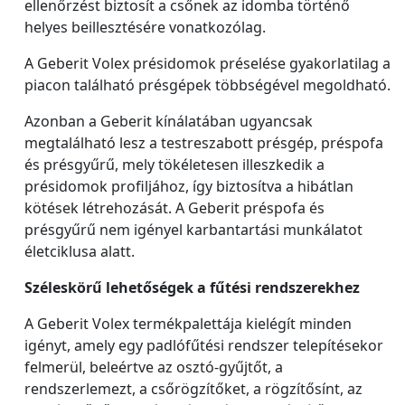
ellenőrzést biztosít a csőnek az idomba történő
helyes beillesztésére vonatkozólag.
A Geberit Volex présidomok préselése gyakorlatilag a
piacon található présgépek többségével megoldható.
Azonban a Geberit kínálatában ugyancsak
megtalálható lesz a testreszabott présgép, préspofa
és présgyűrű, mely tökéletesen illeszkedik a
présidomok profiljához, így biztosítva a hibátlan
kötések létrehozását. A Geberit préspofa és
présgyűrű nem igényel karbantartási munkálatot
életciklusa alatt.
Széleskörű lehetőségek a fűtési rendszerekhez
A Geberit Volex termékpalettája kielégít minden
igényt, amely egy padlófűtési rendszer telepítésekor
felmerül, beleértve az osztó-gyűjtőt, a
rendszerlemezt, a csőrögzítőket, a rögzítősínt, az