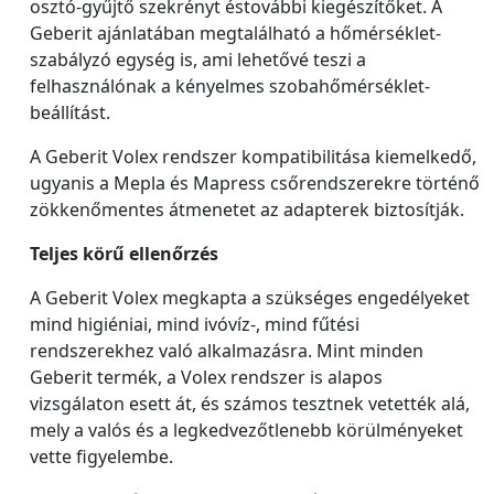
osztó-gyűjtő szekrényt éstovábbi kiegészítőket. A
Geberit ajánlatában megtalálható a hőmérséklet-
szabályzó egység is, ami lehetővé teszi a
felhasználónak a kényelmes szobahőmérséklet-
beállítást.
A Geberit Volex rendszer kompatibilitása kiemelkedő,
ugyanis a Mepla és Mapress csőrendszerekre történő
zökkenőmentes átmenetet az adapterek biztosítják.
Teljes körű ellenőrzés
A Geberit Volex megkapta a szükséges engedélyeket
mind higiéniai, mind ivóvíz-, mind fűtési
rendszerekhez való alkalmazásra. Mint minden
Geberit termék, a Volex rendszer is alapos
vizsgálaton esett át, és számos tesztnek vetették alá,
mely a valós és a legkedvezőtlenebb körülményeket
vette figyelembe.