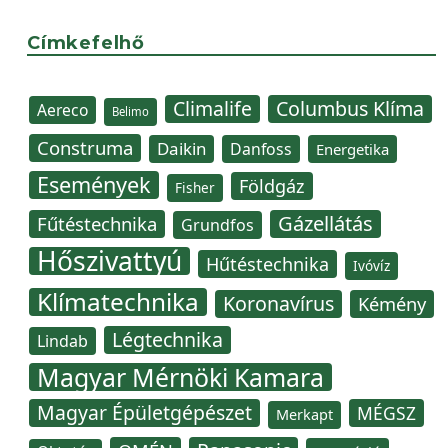
Címkefelhő
Climalife
Columbus Klíma
Aereco
Belimo
Construma
Daikin
Danfoss
Energetika
Események
Földgáz
Fisher
Gázellátás
Fűtéstechnika
Grundfos
Hőszivattyú
Hűtéstechnika
Ivóvíz
Klímatechnika
Koronavírus
Kémény
Légtechnika
Lindab
Magyar Mérnöki Kamara
Magyar Épületgépészet
MÉGSZ
Merkapt