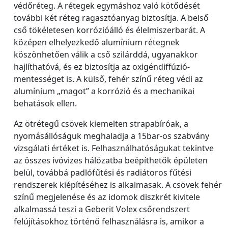
védőréteg. A rétegek egymáshoz való kötődését
további két réteg ragasztóanyag biztosítja. A belső
cső tökéletesen korrózióálló és élelmiszerbarát. A
középen elhelyezkedő alumínium rétegnek
köszönhetően válik a cső szilárddá, ugyanakkor
hajlíthatóvá, és ez biztosítja az oxigéndiffúzió-
mentességet is. A külső, fehér színű réteg védi az
alumínium „magot” a korrózió és a mechanikai
behatások ellen.
Az ötrétegű csövek kiemelten strapabíróak, a
nyomásállóságuk meghaladja a 15bar-os szabvány
vizsgálati értéket is. Felhasználhatóságukat tekintve
az összes ivóvizes hálózatba beépíthetők épületen
belül, továbbá padlófűtési és radiátoros fűtési
rendszerek kiépítéséhez is alkalmasak. A csövek fehér
színű megjelenése és az idomok diszkrét kivitele
alkalmassá teszi a Geberit Volex csőrendszert
felújításokhoz történő felhasználásra is, amikor a