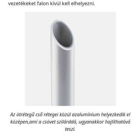
vezetékeket falon kívül kell elhelyezni.
Az ötrétegű cső rétegei közül azalumínium helyezkedik el
középen,ami a csövet szilárddá, ugyanakkor hajlíthatóvá
teszi.