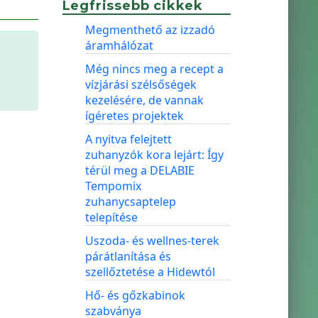
Legfrissebb cikkek
Megmenthető az izzadó
áramhálózat
Még nincs meg a recept a
vízjárási szélsőségek
kezelésére, de vannak
ígéretes projektek
A nyitva felejtett
zuhanyzók kora lejárt: Így
térül meg a DELABIE
Tempomix
zuhanycsaptelep
telepítése
Uszoda- és wellnes-terek
párátlanítása és
szellőztetése a Hidewtól
Hő- és gőzkabinok
szabványa