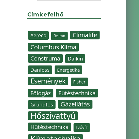
Címkefelhő
Climalife
Aereco
Belimo
Columbus Klíma
Construma
Daikin
Danfoss
Energetika
Események
Fisher
Fűtéstechnika
Földgáz
Gázellátás
Grundfos
Hőszivattyú
Hűtéstechnika
Ivóvíz
Klímatechnika