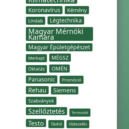
Koronavírus
Kémény
Légtechnika
Lindab
Magyar Mérnöki
Kamara
Magyar Épületgépészet
MÉGSZ
Merkapt
OMÉN
Oktatás
Panasonic
Promóció
Rehau
Siemens
Szabványok
Szellőztetés
Termosztát
Testo
Távhő
Vízkezelés