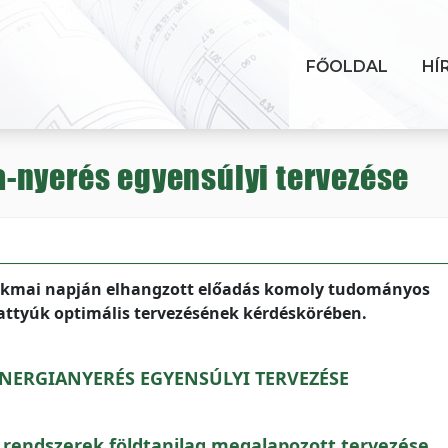
FŐOLDAL
HÍ
-nyerés egyensúlyi tervezése
zakmai napján elhangzott előadás komoly tudományos
attyúk optimális tervezésének kérdéskörében.
NERGIANYERÉS EGYENSÚLYI TERVEZÉSE
 rendszerek földtanilag megalapozott tervezése