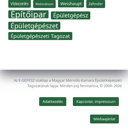
Weishaupt
Vízkezelés
Zehnder
Webinárium
Építőipar
Épületgépész
Épületgépészet
Épületgépészeti Tagozat
Az E-GÉPÉSZ szaklap a Magyar Mérnöki Kamara Épületképészeti
Tagozatának lapja. Minden jog fenntartva, © 2009–2026
Adatkezelés
Kapcsolat, impresszum
Médiaajánlat