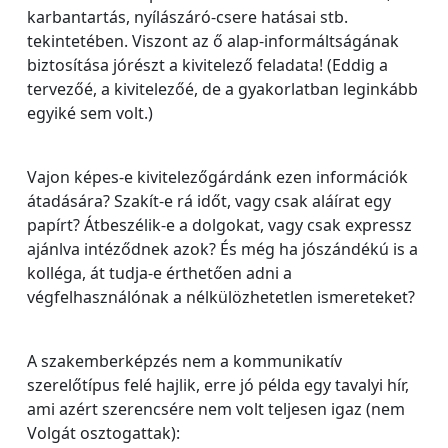
karbantartás, nyílászáró-csere hatásai stb.
tekintetében. Viszont az ő alap-informáltságának
biztosítása jórészt a kivitelező feladata! (Eddig a
tervezőé, a kivitelezőé, de a gyakorlatban leginkább
egyiké sem volt.)
Vajon képes-e kivitelezőgárdánk ezen információk
átadására? Szakít-e rá időt, vagy csak aláírat egy
papírt? Átbeszélik-e a dolgokat, vagy csak expressz
ajánlva intéződnek azok? És még ha jószándékú is a
kolléga, át tudja-e érthetően adni a
végfelhasználónak a nélkülözhetetlen ismereteket?
A szakemberképzés nem a kommunikatív
szerelőtípus felé hajlik, erre jó példa egy tavalyi hír,
ami azért szerencsére nem volt teljesen igaz (nem
Volgát osztogattak):