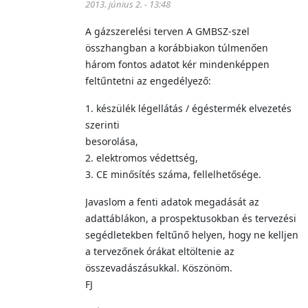
2013. június 2. - 13:48
A gázszerelési terven A GMBSZ-szel
összhangban a korábbiakon túlmenően
három fontos adatot kér mindenképpen
feltűntetni az engedélyező:
1. készülék légellátás / égéstermék elvezetés
szerinti
besorolása,
2. elektromos védettség,
3. CE minősítés száma, fellelhetősége.
Javaslom a fenti adatok megadását az
adattáblákon, a prospektusokban és tervezési
segédletekben feltűnő helyen, hogy ne kelljen
a tervezőnek órákat eltöltenie az
összevadászásukkal. Köszönöm.
FJ