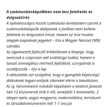
A szakmunkásképzőkben nem lesz feleltetés és
dolgozatírás
A nyilvánosságra hozott szakiskolai kerettanterv szerint a
szakmunkásképzők diákjainak a jövőben nem kellene
felelniük és dolgozatot írniuk, hanem az órai munka
alapján kapnának jegyeket – írta a Magyar Nemzet (MN)
szerdán.
Az úgynevezett fejlesztő értékelésnek a lényege, hogy
nemcsak a szigorúan vett szaktárgyi tudást, hanem a
tanuló önmagához mérhető fejlődését, szorgalmát is
osztályozzák – írja a lap.
A változtatás azt szolgálná, hogy a gyengébb képességű
diákoknak legyen esélyük sikereket elérni a tanulásban.
Az új, háromévesre redukált képzésben a tantervi javaslat
heti 12 közismereti órát ír elő, amelyből 5 testnevelés, 2
idegen nyelv, vagyis magyarra, matematikára, természet-
és társadalomismeretre heti 1-1 óra jut.