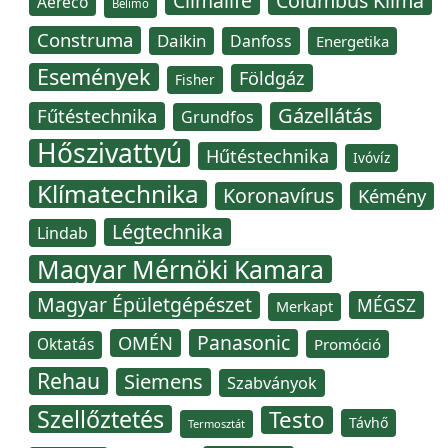
Climalife
Columbus Klíma
Aereco
Belimo
Construma
Daikin
Danfoss
Energetika
Események
Földgáz
Fisher
Gázellátás
Fűtéstechnika
Grundfos
Hőszivattyú
Hűtéstechnika
Ivóvíz
Klímatechnika
Koronavírus
Kémény
Légtechnika
Lindab
Magyar Mérnöki Kamara
Magyar Épületgépészet
MÉGSZ
Merkapt
Panasonic
OMÉN
Oktatás
Promóció
Rehau
Siemens
Szabványok
Szellőztetés
Testo
Távhő
Termosztát