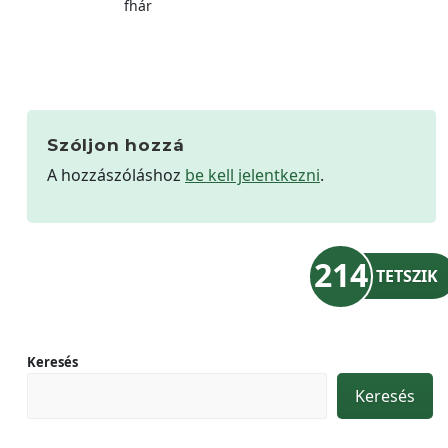
fhár
Szóljon hozzá
A hozzászóláshoz
be kell jelentkezni
.
214
TETSZIK
Keresés
Keresés