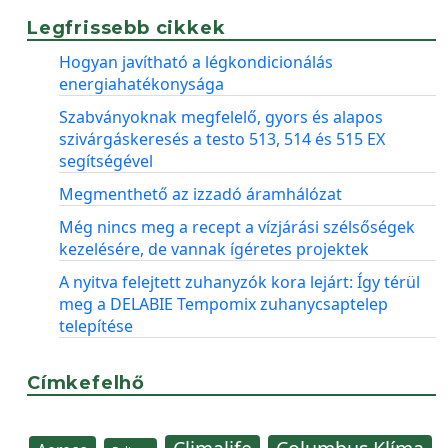
Legfrissebb cikkek
Hogyan javítható a légkondicionálás
energiahatékonysága
Szabványoknak megfelelő, gyors és alapos
szivárgáskeresés a testo 513, 514 és 515 EX
segítségével
Megmenthető az izzadó áramhálózat
Még nincs meg a recept a vízjárási szélsőségek
kezelésére, de vannak ígéretes projektek
A nyitva felejtett zuhanyzók kora lejárt: Így térül
meg a DELABIE Tempomix zuhanycsaptelep
telepítése
Címkefelhő