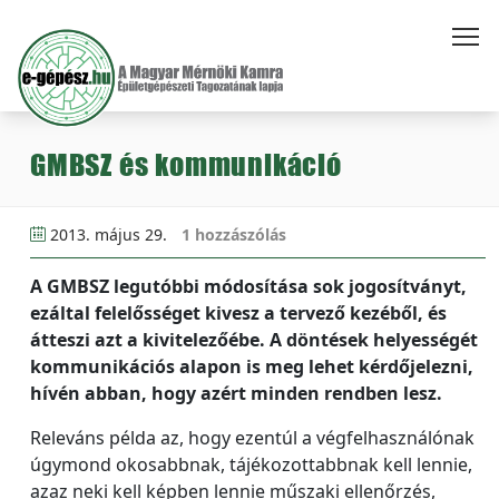
GMBSZ és kommunikáció
2013. május 29.
1 hozzászólás
A GMBSZ legutóbbi módosítása sok jogosítványt,
ezáltal felelősséget kivesz a tervező kezéből, és
átteszi azt a kivitelezőébe. A döntések helyességét
kommunikációs alapon is meg lehet kérdőjelezni,
hívén abban, hogy azért minden rendben lesz.
Releváns példa az, hogy ezentúl a végfelhasználónak
úgymond okosabbnak, tájékozottabbnak kell lennie,
azaz neki kell képben lennie műszaki ellenőrzés,