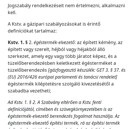
Jogszabály rendelkezéseit nem értelmezni, alkalmazni
kell.
A Kstv. a gázipari szabályozásokat is érintő
definíciókat tartalmaz:
Kstv. 1. §
2.
égéstermék-elvezető
: az épített kémény, az
épített vagy szerelt, héjból vagy héjakból álló
szerkezet, amely egy vagy több járatot képez, és a
tüzelőberendezésben keletkezett égésterméket a
tüzelőberendezés
[gázfogyasztó készülék: GET 3. § 37. és
(EU) 2016/426 európai parlamenti és tanácsi rendelet]
égéstermék kiléptetésre szolgáló kivezetésétől a
szabadba vezetheti;
Ad Kstv. 1. § 2.
A Szabvány eltérően a Kstv. fenti
definíciójától, címében és szövegkörnyezetében is az
égéstermék-elvezető berendezés fogalmat használja. Az
égéstermék-elvezető építési termék, rá az építési termék