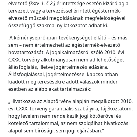
elvezető
[Kstv. 1. § 2.]
érintettsége esetén kizárólag a
tervezett vagy a tervezéssel érintett égéstermék-
elvezető műszaki megoldásának megfelelőségével
összefüggő szakmai nyilatkozatot adhat ki.
A kéményseprő-ipari tevékenységet ellátó – és más
sem – nem értelmezheti az égéstermék-elvezető
hovatartozását. A jogalkalmazásról szóló 2010. évi
CXXX. törvény alkotmányosan nem ad lehetőséget
állásfoglalás, illetve jogértelmezés adására.
Állásfoglalással, jogértelmezéssel kapcsolatban
kiadott megkeresésekre adott válaszok minden
esetben az alábbiakat tartalmazzák:
„Hivatkozva az Alaptörvény alapján megalkotott 2010.
évi CXXX. törvény garanciális szabályira, tájékoztatom,
hogy levelem nem rendelkezik jogi kötőerővel és
kötelező tartalommal, az nem szolgálhat hivatkozási
alapul sem bírósági, sem jogi eljárásban.”