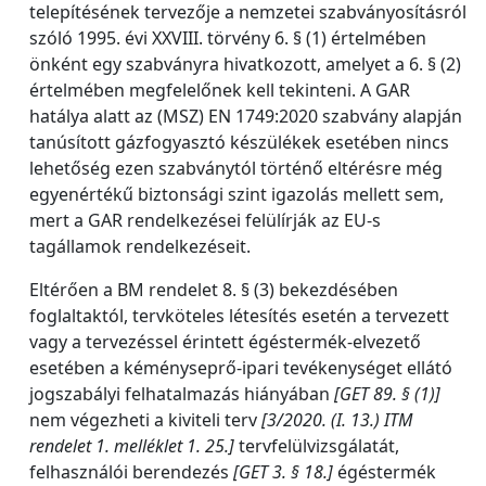
telepítésének tervezője a nemzetei szabványosításról
szóló 1995. évi XXVIII. törvény 6. § (1) értelmében
önként egy szabványra hivatkozott, amelyet a 6. § (2)
értelmében megfelelőnek kell tekinteni. A GAR
hatálya alatt az (MSZ) EN 1749:2020 szabvány alapján
tanúsított gázfogyasztó készülékek esetében nincs
lehetőség ezen szabványtól történő eltérésre még
egyenértékű biztonsági szint igazolás mellett sem,
mert a GAR rendelkezései felülírják az EU-s
tagállamok rendelkezéseit.
Eltérően a BM rendelet 8. § (3) bekezdésében
foglaltaktól, tervköteles létesítés esetén a tervezett
vagy a tervezéssel érintett égéstermék-elvezető
esetében a kéményseprő-ipari tevékenységet ellátó
jogszabályi felhatalmazás hiányában
[GET 89. § (1)]
nem végezheti a kiviteli terv
[3/2020. (I. 13.) ITM
rendelet 1. melléklet 1. 25.]
tervfelülvizsgálatát,
felhasználói berendezés
[GET 3. § 18.]
égéstermék