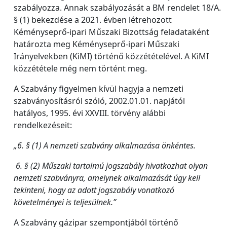
szabályozza. Annak szabályozását a BM rendelet 18/A.
§ (1) bekezdése a 2021. évben létrehozott
Kéményseprő-ipari Műszaki Bizottság feladataként
határozta meg Kéményseprő-ipari Műszaki
Irányelvekben (KiMI) történő közzétételével. A KiMI
közzététele még nem történt meg.
A Szabvány figyelmen kívül hagyja a nemzeti
szabványosításról szóló, 2002.01.01. napjától
hatályos, 1995. évi XXVIII. törvény alábbi
rendelkezéseit:
„6. § (1) A nemzeti szabvány alkalmazása önkéntes.
6. § (2) Műszaki tartalmú jogszabály hivatkozhat olyan
nemzeti szabványra, amelynek alkalmazását úgy kell
tekinteni, hogy az adott jogszabály vonatkozó
követelményei is teljesülnek.”
A Szabvány gázipar szempontjából történő