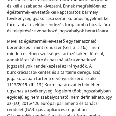
és kell a szabadba kivezetni. Ennek megfelelően az
égéstermék-elvezetőkkel kapcsolatos bármely
tevékenység gyakorlása során különös figyelmet kell
fordítani a tüzelőberendezés forgalomba hozatalára
és telepítésére vonatkozó jogszabályok betartására.
Mivel az égéstermék-elvezető egy felhasználói
berendezés – mint rendszer (GET 3. § 16.) – nem
minden esetben szükséges tartozékaként létesül,
annak létesítésére és használatára vonatkozó
jogszabályok rendelkezései az irányadók. A
bürokráciacsökkentés és a tartalmi dereguláció
jogalkotásban történő érvényesítéséről szóló
1113/2019. (III. 13.) Korm. határozat értelmében
ugyanaz a tevékenység, fogalom több jogszabályban
egyidejűleg nem szabályozható, nem definiálható, így
az (EU) 2016/426 európai parlamenti és tanácsi
rendelet (GAR: gas appliances regulation –
Gázkészülék rendelet) hatálya alatt forgalomba