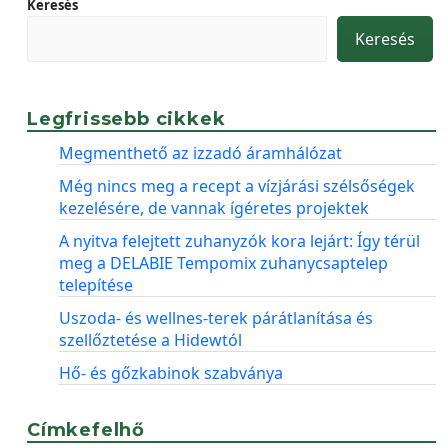
Keresés
Keresés
Legfrissebb cikkek
Megmenthető az izzadó áramhálózat
Még nincs meg a recept a vízjárási szélsőségek
kezelésére, de vannak ígéretes projektek
A nyitva felejtett zuhanyzók kora lejárt: Így térül
meg a DELABIE Tempomix zuhanycsaptelep
telepítése
Uszoda- és wellnes-terek párátlanítása és
szellőztetése a Hidewtól
Hő- és gőzkabinok szabványa
Címkefelhő