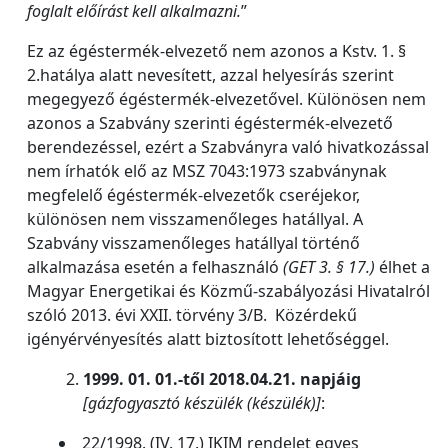
foglalt előírást kell alkalmazni.
”
Ez az égéstermék-elvezető nem azonos a Kstv. 1. §
2.hatálya alatt nevesített, azzal helyesírás szerint
megegyező égéstermék-elvezetővel. Különösen nem
azonos a Szabvány szerinti égéstermék-elvezető
berendezéssel, ezért a Szabványra való hivatkozással
nem írhatók elő az MSZ 7043:1973 szabványnak
megfelelő égéstermék-elvezetők cseréjekor,
különösen nem visszamenőleges hatállyal. A
Szabvány visszamenőleges hatállyal történő
alkalmazása esetén a felhasználó
(GET 3. § 17.)
élhet a
Magyar Energetikai és Közmű-szabályozási Hivatalról
szóló 2013. évi XXII. törvény 3/B. Közérdekű
igényérvényesítés alatt biztosított lehetőséggel.
1999. 01. 01.-től 2018.04.21. napjáig
[gázfogyasztó készülék (készülék)]
:
22/1998. (IV. 17.) IKIM rendelet egyes