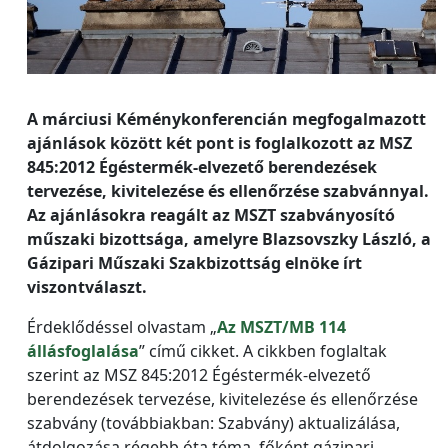
A márciusi Kéménykonferencián megfogalmazott
ajánlások között két pont is foglalkozott az MSZ
845:2012 Égéstermék-elvezető berendezések
tervezése, kivitelezése és ellenőrzése szabvánnyal.
Az ajánlásokra reagált az MSZT szabványosító
műszaki bizottsága, amelyre Blazsovszky László, a
Gázipari Műszaki Szakbizottság elnöke írt
viszontválaszt.
Érdeklődéssel olvastam „
Az MSZT/MB 114
állásfoglalása
” című cikket. A cikkben foglaltak
szerint az MSZ 845:2012 Égéstermék-elvezető
berendezések tervezése, kivitelezése és ellenőrzése
szabvány (továbbiakban: Szabvány) aktualizálása,
átdolgozása régebb óta téma, főként gázipari