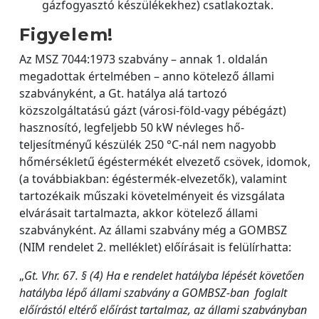
gázfogyasztó készülékekhez) csatlakoztak.
Figyelem!
Az MSZ 7044:1973 szabvány – annak 1. oldalán
megadottak értelmében – anno kötelező állami
szabványként, a Gt. hatálya alá tartozó
közszolgáltatású gázt (városi-föld-vagy pébégázt)
hasznosító, legfeljebb 50 kW névleges hő-
teljesítményű készülék 250 °C-nál nem nagyobb
hőmérsékletű égéstermékét elvezető csövek, idomok,
(a továbbiakban: égéstermék-elvezetők), valamint
tartozékaik műszaki követelményeit és vizsgálata
elvárásait tartalmazta, akkor kötelező állami
szabványként. Az állami szabvány még a GOMBSZ
(NIM rendelet 2. melléklet) előírásait is felülírhatta:
„
Gt. Vhr. 67. § (4) Ha e rendelet hatályba lépését követően
hatályba lépő állami szabvány a GOMBSZ-ban foglalt
előírástól eltérő előírást tartalmaz, az állami szabványban