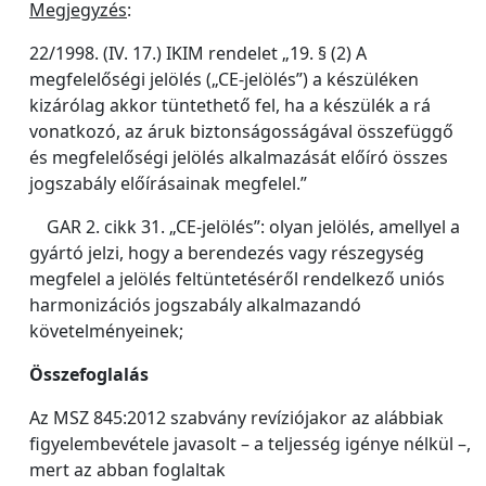
Megjegyzés
:
22/1998. (IV. 17.) IKIM rendelet „19. § (2) A
megfelelőségi jelölés („CE-jelölés”) a készüléken
kizárólag akkor tüntethető fel, ha a készülék a rá
vonatkozó, az áruk biztonságosságával összefüggő
és megfelelőségi jelölés alkalmazását előíró összes
jogszabály előírásainak megfelel.”
GAR 2. cikk 31. „CE-jelölés”: olyan jelölés, amellyel a
gyártó jelzi, hogy a berendezés vagy részegység
megfelel a jelölés feltüntetéséről rendelkező uniós
harmonizációs jogszabály alkalmazandó
követelményeinek;
Összefoglalás
Az MSZ 845:2012 szabvány revíziójakor az alábbiak
figyelembevétele javasolt – a teljesség igénye nélkül –,
mert az abban foglaltak