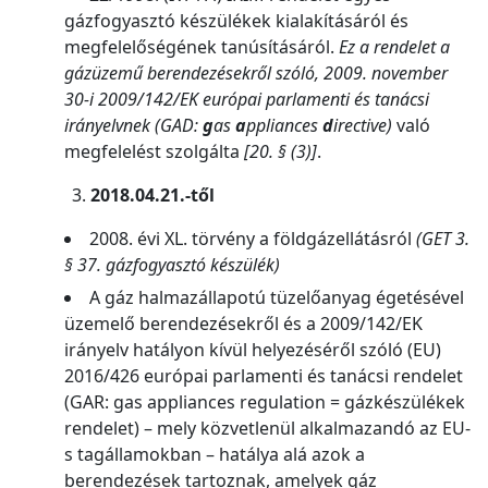
gázfogyasztó készülékek kialakításáról és
megfelelőségének tanúsításáról.
Ez a rendelet a
gázüzemű berendezésekről szóló, 2009. november
30-i 2009/142/EK európai parlamenti és tanácsi
irányelvnek (GAD:
g
as
a
ppliances
d
irective)
való
megfelelést szolgálta
[20. § (3)]
.
2018.04.21.-től
2008. évi XL. törvény a földgázellátásról
(GET 3.
§ 37. gázfogyasztó készülék)
A gáz halmazállapotú tüzelőanyag égetésével
üzemelő berendezésekről és a 2009/142/EK
irányelv hatályon kívül helyezéséről szóló (EU)
2016/426 európai parlamenti és tanácsi rendelet
(GAR: gas appliances regulation = gázkészülékek
rendelet) – mely közvetlenül alkalmazandó az EU-
s tagállamokban – hatálya alá azok a
berendezések tartoznak, amelyek gáz