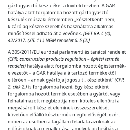
gázfogyasztó készüléket a kiviteli tervben. A GAR
hatálya alatt forgalomba hozott gázfogyasztó
készülék műszaki értelemben „készletként” nem,
kizárólag készre szerelt és használatra alkalmas
minősítéssel adható át a vevőnek.
[GET 89. § (4),
42/2017. (XII. 11.) NGM rendelet 6. § (2)]
A 305/2011/EU európai parlamenti és tanácsi rendelet
(CPR:
c
onstruction
p
roducts
r
egulation – építési termék
rendelet)
hatálya alatt forgalomba hozott égéstermék-
elvezetőt – a GAR hatálya alá tartozó termékektől
eltérően – annak gyártója jogosult „készletként”
(CPR
2. cikk 2.)
is forgalomba hozni. Egy készletként
forgalomba hozott termék esetében a gyártó, vagy
felhatalmazott megbízottja nem köteles ellenőrzi a
megvásárolt készlet eleminek összeszerelését
követően előálló késztermék megfelelőségét, ezért
ebben az esetben a tagállam feladata azoknak az
előírásoknak a megalkotása, amelyek biztosítják a