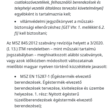
csatlakozóvezetékek, felhasználói berendezések és
telephelyi vezeték általános tervezési követelményei]
egyébként is tartalmaznia kell;
villámvédelmi jegyzőkönyvet a műszaki-
biztonsági ellenőrzéshez
[GET Vhr. 1. melléklet 6.2.
f)]
kell biztosítani;
Az MSZ 845:2012 szabvány revíziója helyett a 3/2020.
(I. 13.) ITM rendeletben – mint műszaki tartalmú
jogszabályban – meghivatkozott alábbi szabványok,
vagy azok időközben módosított változatainak
mielőbbi magyar nyelven történő közzététele javasolt:
MSZ EN 15287-1 (Égéstermék-elvezető
berendezések. Égéstermék-elvezető
berendezések tervezése, kivitelezése és üzembe
helyezése. 1. rész: Nyitott égésterű
tüzelőberendezések égéstermék-elvezető
berendezései);