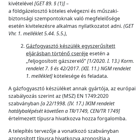
kivételével
[GET 89. § (1)] –
a földgázelosztó köteles elvégezni és műszaki-
biztonsági szempontoknak való megfelelősége
esetén kivitelezésre alkalmas nyilatkozatot adni.
(GET
Vhr. 1. melléklet 5.44. 5.5.),
Gázfogyasztó készülék egyszerűsített
eljárásban történő cseréje
esetén a
„feljogosított gázszerelő”
[1/2020. I. 13.) Korm.
rendelet 7. § és 42/2017. (XII. 11.) NGM rendelet
1. melléklet]
kötelesége és feladata.
A gázfogyasztó készüléket annak gyártója, az európai
szabályozás szerint az (MSZ) EN 1749:2020
szabványban
[a 22/1998. (IV. 17.) IKIM rendelet
hatálybalépését követően a TR/1749, CEN/TR 1749]
értelmezett típusra hivatkozva hozza forgalomba.
A telepítés tervezője a vonatkozó szabványban
azonosított típusra hivatkozva azonosítja a