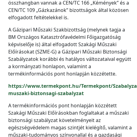
összhangban vannak a CEN/TC 166 „Kémények” és a
CEN/TC 109 „Gázkazánok” bizottságok által közösen
elfogadott feltételekkel is.
A Gázipari Műszaki Szakbizottság (melynek tagja a
BM Országos Katasztrófavédelmi Főigazgatóság
képviselője is) által elfogadott Szakági Műszaki
Előírásokat (SZME-G) a Gázipari Műszaki Biztonsági
Szabályzatok korábbi és hatályos változataival együtt
a kormányzati honlapon, valamint a
termékinformációs pont honlapján közzétette.
https://www.termekpont.hu/Termekpont/Szabalyzat
muszaki-biztonsagi-szabalyzat
A termékinformációs pont honlapján közzétett
Szakági Műszaki Előírásokban foglaltakat a műszaki
biztonsági szabályzat követelményeit az
egészségvédelem magas szintjét kielégítő, valamint a
műszaki-tudományos színvonallal és a gazdasági