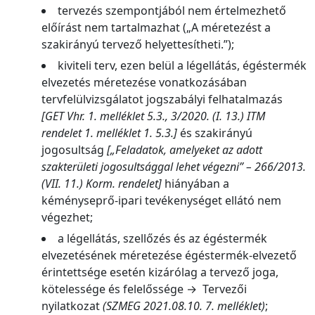
tervezés szempontjából nem értelmezhető
előírást nem tartalmazhat („A méretezést a
szakirányú tervező helyettesítheti.”);
kiviteli terv, ezen belül a légellátás, égéstermék
elvezetés méretezése vonatkozásában
tervfelülvizsgálatot jogszabályi felhatalmazás
[GET Vhr. 1. melléklet 5.3., 3/2020. (I. 13.) ITM
rendelet 1. melléklet 1. 5.3.]
és szakirányú
jogosultság
[„Feladatok, amelyeket az adott
szakterületi jogosultsággal lehet végezni” – 266/2013.
(VII. 11.) Korm. rendelet]
hiányában a
kéményseprő-ipari tevékenységet ellátó nem
végezhet;
a légellátás, szellőzés és az égéstermék
elvezetésének méretezése égéstermék-elvezető
érintettsége esetén kizárólag a tervező joga,
kötelessége és felelőssége → Tervezői
nyilatkozat
(SZMEG 2021.08.10. 7. melléklet)
;