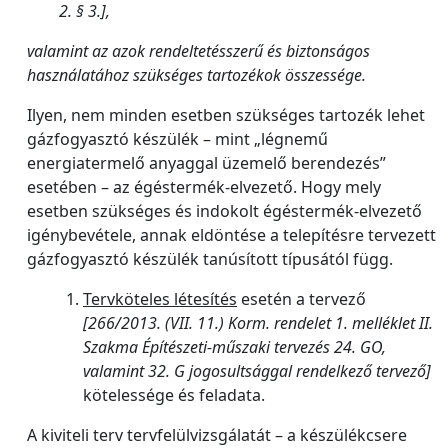
2. § 3.],
valamint az azok rendeltetésszerű és biztonságos
használatához szükséges tartozékok összessége.
Ilyen, nem minden esetben szükséges tartozék lehet
gázfogyasztó készülék – mint „légnemű
energiatermelő anyaggal üzemelő berendezés”
esetében – az égéstermék-elvezető. Hogy mely
esetben szükséges és indokolt égéstermék-elvezető
igénybevétele, annak eldöntése a telepítésre tervezett
gázfogyasztó készülék tanúsított típusától függ.
Tervköteles létesítés
esetén a tervező
[266/2013. (VII. 11.) Korm. rendelet 1. melléklet II.
Szakma Építészeti-műszaki tervezés 24. GO,
valamint 32. G jogosultsággal rendelkező tervező]
kötelessége és feladata.
A kiviteli terv tervfelülvizsgálatát – a készülékcsere