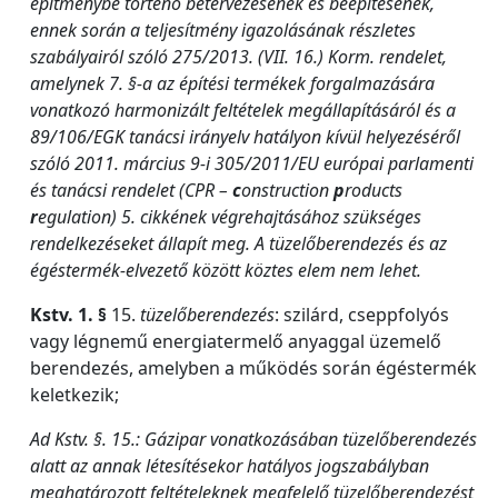
építménybe történő betervezésének és beépítésének,
ennek során a teljesítmény igazolásának részletes
szabályairól szóló 275/2013. (VII. 16.) Korm. rendelet,
amelynek 7. §-a az építési termékek forgalmazására
vonatkozó harmonizált feltételek megállapításáról és a
89/106/EGK tanácsi irányelv hatályon kívül helyezéséről
szóló 2011. március 9-i 305/2011/EU európai parlamenti
és tanácsi rendelet (CPR –
c
onstruction
p
roducts
r
egulation) 5. cikkének végrehajtásához szükséges
rendelkezéseket állapít meg. A tüzelőberendezés és az
égéstermék-elvezető között köztes elem nem lehet.
Kstv. 1. §
15.
tüzelőberendezés
: szilárd, cseppfolyós
vagy légnemű energiatermelő anyaggal üzemelő
berendezés, amelyben a működés során égéstermék
keletkezik;
Ad Kstv. §. 15.: Gázipar vonatkozásában tüzelőberendezés
alatt az annak létesítésekor hatályos jogszabályban
meghatározott feltételeknek megfelelő tüzelőberendezést