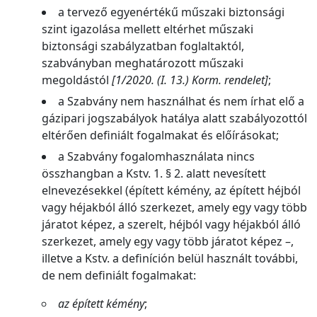
a tervező egyenértékű műszaki biztonsági
szint igazolása mellett eltérhet műszaki
biztonsági szabályzatban foglaltaktól,
szabványban meghatározott műszaki
megoldástól
[1/2020. (I. 13.) Korm. rendelet]
;
a Szabvány nem használhat és nem írhat elő a
gázipari jogszabályok hatálya alatt szabályozottól
eltérően definiált fogalmakat és előírásokat;
a Szabvány fogalomhasználata nincs
összhangban a Kstv. 1. § 2. alatt nevesített
elnevezésekkel (épített kémény, az épített héjból
vagy héjakból álló szerkezet, amely egy vagy több
járatot képez, a szerelt, héjból vagy héjakból álló
szerkezet, amely egy vagy több járatot képez –,
illetve a Kstv. a definíción belül használt további,
de nem definiált fogalmakat:
az épített kémény
;