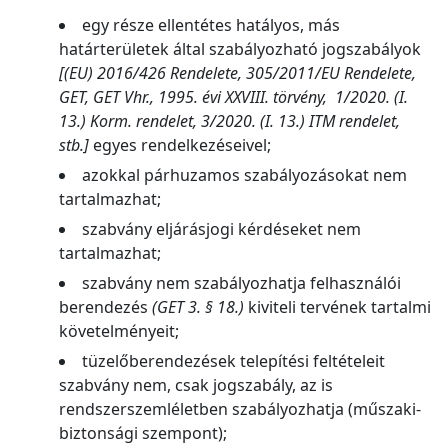
egy része ellentétes hatályos, más
határterületek által szabályozható jogszabályok
[(EU) 2016/426 Rendelete, 305/2011/EU Rendelete,
GET, GET Vhr., 1995. évi XXVIII. törvény, 1/2020. (I.
13.) Korm. rendelet, 3/2020. (I. 13.) ITM rendelet,
stb.]
egyes rendelkezéseivel;
azokkal párhuzamos szabályozásokat nem
tartalmazhat;
szabvány eljárásjogi kérdéseket nem
tartalmazhat;
szabvány nem szabályozhatja felhasználói
berendezés
(GET 3. § 18.)
kiviteli tervének tartalmi
követelményeit;
tüzelőberendezések telepítési feltételeit
szabvány nem, csak jogszabály, az is
rendszerszemléletben szabályozhatja (műszaki-
biztonsági szempont);