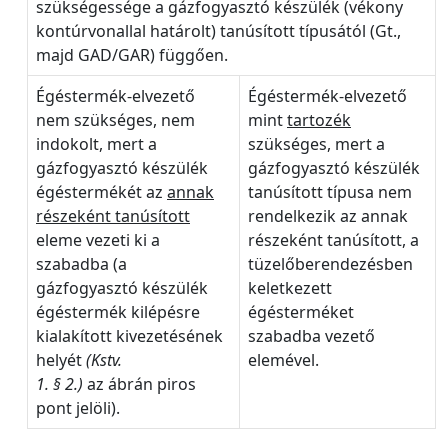
szükségessége a gázfogyasztó készülék (vékony
kontúrvonallal határolt) tanúsított típusától (Gt.,
majd GAD/GAR) függően.
Égéstermék-elvezető
Égéstermék-elvezető
nem szükséges, nem
mint
tartozék
indokolt, mert a
szükséges, mert a
gázfogyasztó készülék
gázfogyasztó készülék
égéstermékét az
annak
tanúsított típusa nem
részeként tanúsított
rendelkezik az annak
eleme vezeti ki a
részeként tanúsított, a
szabadba (a
tüzelőberendezésben
gázfogyasztó készülék
keletkezett
égéstermék kilépésre
égésterméket
kialakított kivezetésének
szabadba vezető
helyét
(Kstv.
elemével.
1. § 2.)
az ábrán piros
pont jelöli).