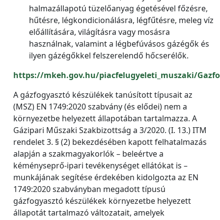
halmazállapotú tüzelőanyag égetésével főzésre,
hűtésre, légkondicionálásra, légfűtésre, meleg víz
előállítására, világításra vagy mosásra
használnak, valamint a légbefúvásos gázégők és
ilyen gázégőkkel felszerelendő hőcserélők.
https://mkeh.gov.hu/piacfelugyeleti_muszaki/Gazf
A gázfogyasztó készülékek tanúsított típusait az
(MSZ) EN 1749:2020 szabvány (és elődei) nem a
környezetbe helyezett állapotában tartalmazza. A
Gázipari Műszaki Szakbizottság a 3/2020. (I. 13.) ITM
rendelet 3. § (2) bekezdésében kapott felhatalmazás
alapján a szakmagyakorlók – beleértve a
kéményseprő-ipari tevékenységet ellátókat is –
munkájának segítése érdekében kidolgozta az EN
1749:2020 szabványban megadott típusú
gázfogyasztó készülékek környezetbe helyezett
állapotát tartalmazó változatait, amelyek