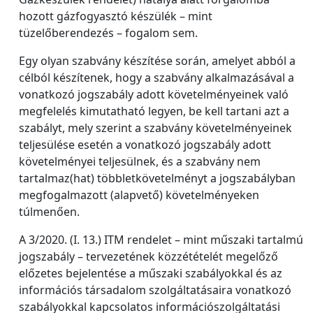
hozott gázfogyasztó készülék – mint
tüzelőberendezés – fogalom sem.
Egy olyan szabvány készítése során, amelyet abból a
célból készítenek, hogy a szabvány alkalmazásával a
vonatkozó jogszabály adott követelményeinek való
megfelelés kimutatható legyen, be kell tartani azt a
szabályt, mely szerint a szabvány követelményeinek
teljesülése esetén a vonatkozó jogszabály adott
követelményei teljesülnek, és a szabvány nem
tartalmaz(hat) többletkövetelményt a jogszabályban
megfogalmazott (alapvető) követelményeken
túlmenően.
A 3/2020. (I. 13.) ITM rendelet – mint műszaki tartalmú
jogszabály – tervezetének közzétételét megelőző
előzetes bejelentése a műszaki szabályokkal és az
információs társadalom szolgáltatásaira vonatkozó
szabályokkal kapcsolatos információszolgáltatási