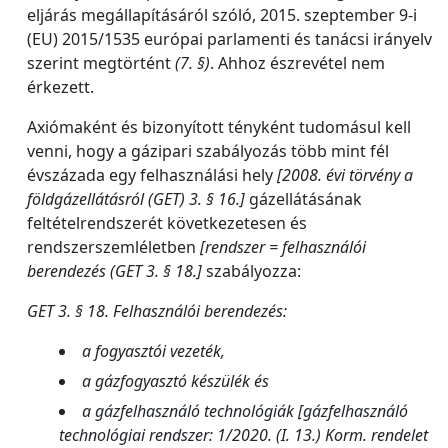
eljárás megállapításáról szóló, 2015. szeptember 9-i
(EU) 2015/1535 európai parlamenti és tanácsi irányelv
szerint megtörtént
(7. §)
. Ahhoz észrevétel nem
érkezett.
Axiómaként és bizonyított tényként tudomásul kell
venni, hogy a gázipari szabályozás több mint fél
évszázada egy felhasználási hely
[2008. évi törvény a
földgázellátásról (GET) 3. § 16.]
gázellátásának
feltételrendszerét következetesen és
rendszerszemléletben
[rendszer = felhasználói
berendezés (GET 3. § 18.]
szabályozza:
GET 3. § 18. Felhasználói berendezés:
a fogyasztói vezeték,
a gázfogyasztó készülék és
a gázfelhasználó technológiák [gázfelhasználó
technológiai rendszer: 1/2020. (I. 13.) Korm. rendelet