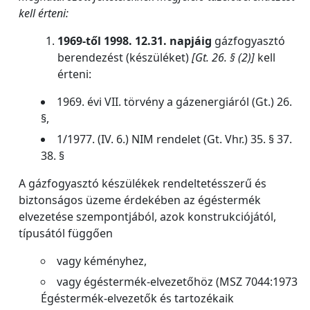
kell érteni:
1969-től
1998. 12.31. napjáig
gázfogyasztó
berendezést (készüléket)
[Gt. 26. § (2)]
kell
érteni:
1969. évi VII. törvény a gázenergiáról (Gt.) 26.
§,
1/1977. (IV. 6.) NIM rendelet (Gt. Vhr.) 35. § 37.
38. §
A gázfogyasztó készülékek rendeltetésszerű és
biztonságos üzeme érdekében az égéstermék
elvezetése szempontjából, azok konstrukciójától,
típusától függően
vagy kéményhez,
vagy égéstermék-elvezetőhöz (MSZ 7044:1973
Égéstermék-elvezetők és tartozékaik