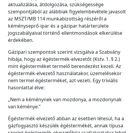
aktualizálása, átdolgozása, szükségessége
szempontjából az alábbiak figyelembevétele javasolt
az MSZT/MB 114 munkabizottság részéről a
kéményseprő-ipar és a gázipar határterülete
jogszabályaival történő ellentmondások elkerülése
érdekében.
Gázipari szempontok szerint vizsgálva a Szabvány
hibája, hogy az égéstermék-elvezetőt (Kstv. 1. § 2.)
mint égésterméket termelő berendezést kezeli. Az
égéstermék-elvezető használatakor, üzemelésekor
nem termel égésterméket, azt vezeti. Egy triviális
hasonlattal élve:
„Nem a kéménynek van mozdonya, a mozdonynak
van kéménye.”
Égéstermék-elvezető abban az esetben létesül, ha a
gázfogyasztó készülék égéstermékét, annak típusa
szerint égéstermék-elvezetőhöz csatlakoztatva lehet