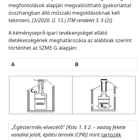
megfontolások alapján megvalósítható gyakorlattal
összhangban álló műszaki megoldásoknak kell
tekinteni.
[3/2020. (I. 13.) ITM rendelet 3. § (2)]
A kéményseprő-ipari tevékenységet ellátó
illetékességének meghatározása az alábbiak szerint
történhet az SZME-G alapján:
A
B
„Égéstermék-elvezető”
[Kstv. 1. § 2. – vastag fekete
vonallal jelölt, építési termék (CPR)]
mint
tartozék