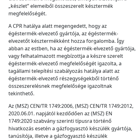
„készlet” elemeiből összeszerelt késztermék
megfelelőségét.
A CPR hatálya alatt megengedett, hogy az
égéstermék-elvezető gyártója, az égéstermék-
elvezetőt késztermékként hozza forgalomba. Így
abban az estben, ha az égéstermék-elvezető gyártója,
vagy felhatalmazott megbízottja a készre szerelt
égéstermék-elvezető megfelelőségét igazolta, a
tagállami telepítési szabályozás hatálya alatt az
égéstermék-elvezető részegységekből történő
összeszerelésnek megfelelősége igazoltnak
tekinthető.
Az (MSZ) CEN/TR 1749:2006, (MSZ) CEN/TR 1749:2012,
2020.06.01. napjától kezdődően az (MSZ) EN
1749:2020 szabvány szerinti típusra történő
hivatkozás esetén a gázfogyasztó készülék gyártója,
tanúsítója, illetve a gázfogyasztó készülék