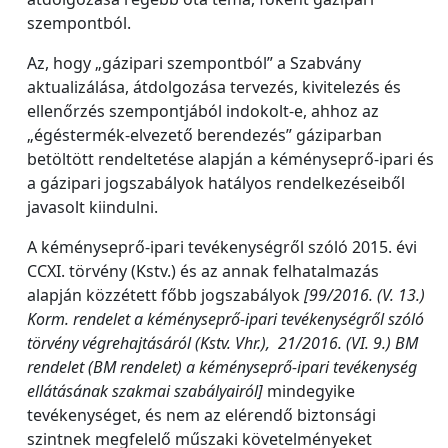
szempontból.
Az, hogy „gázipari szempontból” a Szabvány
aktualizálása, átdolgozása tervezés, kivitelezés és
ellenőrzés szempontjából indokolt-e, ahhoz az
„égéstermék-elvezető berendezés” gáziparban
betöltött rendeltetése alapján a kéményseprő-ipari és
a gázipari jogszabályok hatályos rendelkezéseiből
javasolt kiindulni.
A kéményseprő-ipari tevékenységről szóló 2015. évi
CCXI. törvény (Kstv.) és az annak felhatalmazás
alapján közzétett főbb jogszabályok
[99/2016. (V. 13.)
Korm. rendelet a kéményseprő-ipari tevékenységről szóló
törvény végrehajtásáról (Kstv. Vhr.), 21/2016. (VI. 9.) BM
rendelet (BM rendelet) a kéményseprő-ipari tevékenység
ellátásának szakmai szabályairól]
mindegyike
tevékenységet, és nem az elérendő biztonsági
szintnek megfelelő műszaki követelményeket