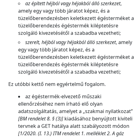
az épített héjból vagy héjakból álló szerkezet
,
amely egy vagy több járatot képez, és a
tüzelőberendezésben keletkezett égésterméket a
tüzelőberendezés égéstermék kiléptetésre
szolgáló kivezetésétől a szabadba vezetheti;
szerelt, héjból vagy héjakból álló szerkezet
, amely
egy vagy több járatot képez, és a
tüzelőberendezésben keletkezett égésterméket a
tüzelőberendezés égéstermék kiléptetésre
szolgáló kivezetésétől a szabadba vezetheti;
Ez utóbbi kettő nem egyértelmű fogalom.
az égéstermék-elvezető műszaki
ellenőrzéséhez nem írható elő olyan
adatszolgáltatás, amelyet a „szakmai nyilatkozat”
[BM rendelet 8. § (3)]
kiadásához benyújtott kiviteli
tervnek a GET hatálya alatt szabályozott módon
[1/2020. (I. 13.) ITM rendelet 1. melléklet 2. A gáz