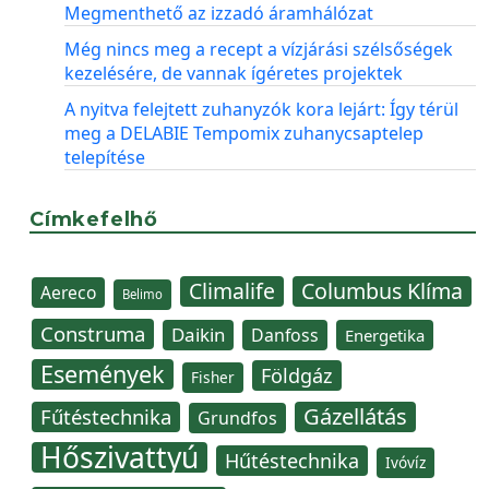
Megmenthető az izzadó áramhálózat
Még nincs meg a recept a vízjárási szélsőségek
kezelésére, de vannak ígéretes projektek
A nyitva felejtett zuhanyzók kora lejárt: Így térül
meg a DELABIE Tempomix zuhanycsaptelep
telepítése
Címkefelhő
Climalife
Columbus Klíma
Aereco
Belimo
Construma
Daikin
Danfoss
Energetika
Események
Földgáz
Fisher
Gázellátás
Fűtéstechnika
Grundfos
Hőszivattyú
Hűtéstechnika
Ivóvíz