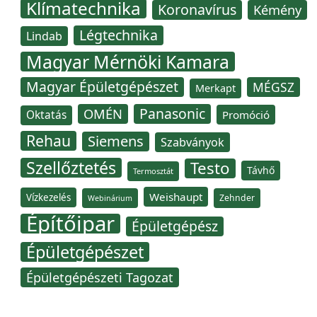
Klímatechnika
Koronavírus
Kémény
Légtechnika
Lindab
Magyar Mérnöki Kamara
Magyar Épületgépészet
MÉGSZ
Merkapt
Panasonic
OMÉN
Oktatás
Promóció
Rehau
Siemens
Szabványok
Szellőztetés
Testo
Távhő
Termosztát
Weishaupt
Vízkezelés
Zehnder
Webinárium
Építőipar
Épületgépész
Épületgépészet
Épületgépészeti Tagozat