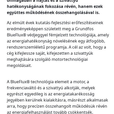
önmagában a hajtás és a szivattyú
hatékonyságának fokozása révén, hanem ezek
együttes működésének összehangolásával is.
Az elmúlt évek kutatás-fejlesztési erőfeszítéseinek
eredményeképpen született meg a Grundfos
BlueFlux® védjeggyel fémjelzett technológiája, amely
az energiahatékonyság növelésének egy átfogóbb,
rendszerszemléletű programja. A cél az volt, hogy a
cég kifejlessze saját, kifejezetten a szivattyúk
meghajtására szolgáló motortechnológiai
megoldásait.
A BlueFlux® technológia elemeit a motor, a
frekvenciaváltó és a szivattyú alkotják, melyek
egyrészt egyedileg is az energiatakarékosság
jegyében kerülnek kialakításra, másrészt alkalmasak
arra, hogy precízen összehangolt működésük révén
az energiafelhasználást tovább csökkentsék.