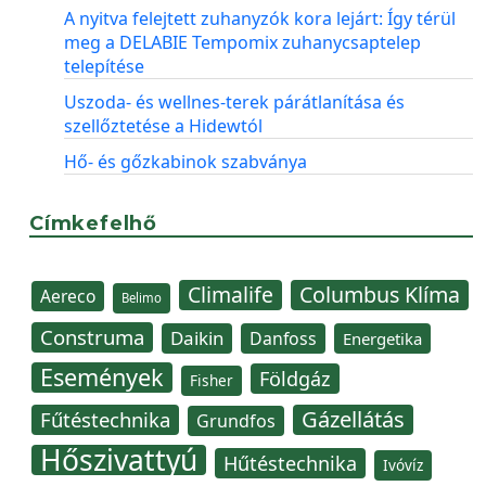
A nyitva felejtett zuhanyzók kora lejárt: Így térül
meg a DELABIE Tempomix zuhanycsaptelep
telepítése
Uszoda- és wellnes-terek párátlanítása és
szellőztetése a Hidewtól
Hő- és gőzkabinok szabványa
Címkefelhő
Climalife
Columbus Klíma
Aereco
Belimo
Construma
Daikin
Danfoss
Energetika
Események
Földgáz
Fisher
Gázellátás
Fűtéstechnika
Grundfos
Hőszivattyú
Hűtéstechnika
Ivóvíz