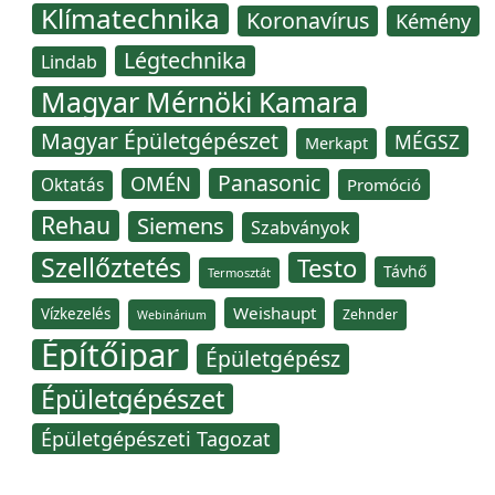
Klímatechnika
Koronavírus
Kémény
Légtechnika
Lindab
Magyar Mérnöki Kamara
Magyar Épületgépészet
MÉGSZ
Merkapt
Panasonic
OMÉN
Oktatás
Promóció
Rehau
Siemens
Szabványok
Szellőztetés
Testo
Távhő
Termosztát
Weishaupt
Vízkezelés
Zehnder
Webinárium
Építőipar
Épületgépész
Épületgépészet
Épületgépészeti Tagozat