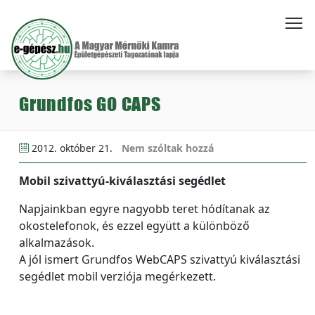
Grundfos GO CAPS
2012. október 21.
Nem szóltak hozzá
Mobil szivattyú-kiválasztási segédlet
Napjainkban egyre nagyobb teret hódítanak az
okostelefonok, és ezzel együtt a különböző
alkalmazások.
A jól ismert Grundfos WebCAPS szivattyú kiválasztási
segédlet mobil verziója megérkezett.