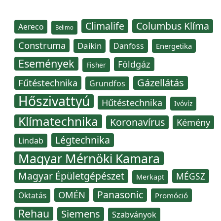
Climalife
Columbus Klíma
Aereco
Belimo
Construma
Daikin
Danfoss
Energetika
Események
Földgáz
Fisher
Gázellátás
Fűtéstechnika
Grundfos
Hőszivattyú
Hűtéstechnika
Ivóvíz
Klímatechnika
Koronavírus
Kémény
Légtechnika
Lindab
Magyar Mérnöki Kamara
Magyar Épületgépészet
MÉGSZ
Merkapt
Panasonic
OMÉN
Oktatás
Promóció
Rehau
Siemens
Szabványok