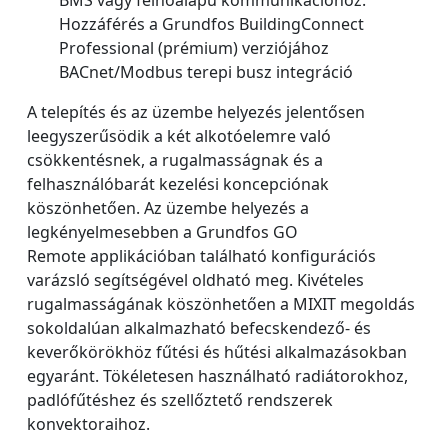
Hozzáférés a Grundfos BuildingConnect
Professional (prémium) verziójához
BACnet/Modbus terepi busz integráció
A telepítés és az üzembe helyezés jelentősen
leegyszerűsödik a két alkotóelemre való
csökkentésnek, a rugalmasságnak és a
felhasználóbarát kezelési koncepciónak
köszönhetően. Az üzembe helyezés a
legkényelmesebben a Grundfos GO
Remote applikációban található konfigurációs
varázsló segítségével oldható meg. Kivételes
rugalmasságának köszönhetően a MIXIT megoldás
sokoldalúan alkalmazható befecskendező- és
keverőkörökhöz fűtési és hűtési alkalmazásokban
egyaránt. Tökéletesen használható radiátorokhoz,
padlófűtéshez és szellőztető rendszerek
konvektoraihoz.