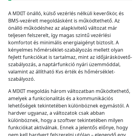
A MIXIT önálló, külső vezérlés nélküli keverőkör, és
BMS-vezérelt megoldásként is működtethető. Az
önálló működéshez az alapkivitelű változat már
teljesen felszerelt, így magas szintű vezérlési
komfortot és minimális energiaigényt biztosít. A
kényelmes hőmérséklet-szabályozás mellett olyan
fejlett funkciókat is tartalmaz, mint az időjáráskövető-
szabályozás, a naptárfunkció nyári üzemmóddal,
valamint az állítható Kvs érték és hőmérséklet-
szabályozó.
A MIXIT megoldás három változatban működtethető,
amelyek a funkcionalitás és a kommunikációs
lehetőségek tekintetében különböznek egymástól. A
hardver ugyanaz, a változatok csak abban
különböznek, hogy a szoftver tekintetében milyen
funkciókat aktiválnak. Ennek a jelentős előnye, hogy
nem kell hardvert felszerelni utólag – elegendő egy