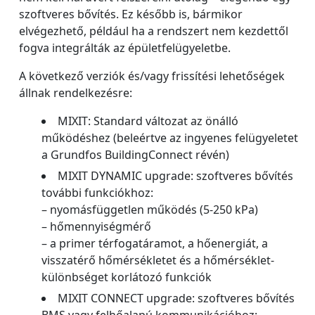
szoftveres bővítés. Ez később is, bármikor
elvégezhető, például ha a rendszert nem kezdettől
fogva integrálták az épületfelügyeletbe.
A következő verziók és/vagy frissítési lehetőségek
állnak rendelkezésre:
MIXIT: Standard változat az önálló
működéshez (beleértve az ingyenes felügyeletet
a Grundfos BuildingConnect révén)
MIXIT DYNAMIC upgrade: szoftveres bővítés
további funkciókhoz:
– nyomásfüggetlen működés (5-250 kPa)
– hőmennyiségmérő
– a primer térfogatáramot, a hőenergiát, a
visszatérő hőmérsékletet és a hőmérséklet-
különbséget korlátozó funkciók
MIXIT CONNECT upgrade: szoftveres bővítés
BMS vagy felhőalapú kommunikációhoz: