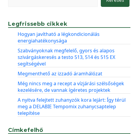
Legfrissebb cikkek
Hogyan javítható a légkondicionálás
energiahatékonysága
Szabványoknak megfelelő, gyors és alapos
szivárgáskeresés a testo 513, 514 és 515 EX
segítségével
Megmenthető az izzadó áramhálózat
Még nincs meg a recept a vízjárási szélsőségek
kezelésére, de vannak ígéretes projektek
A nyitva felejtett zuhanyzók kora lejárt: Így térül
meg a DELABIE Tempomix zuhanycsaptelep
telepítése
Címkefelhő