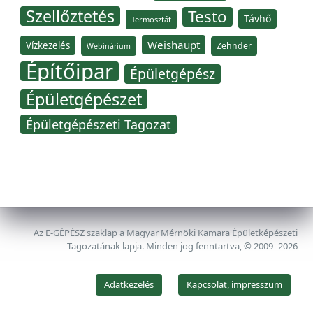
Szellőztetés
Testo
Távhő
Termosztát
Weishaupt
Vízkezelés
Zehnder
Webinárium
Építőipar
Épületgépész
Épületgépészet
Épületgépészeti Tagozat
Az E-GÉPÉSZ szaklap a Magyar Mérnöki Kamara Épületképészeti
Tagozatának lapja. Minden jog fenntartva, © 2009–2026
Adatkezelés
Kapcsolat, impresszum