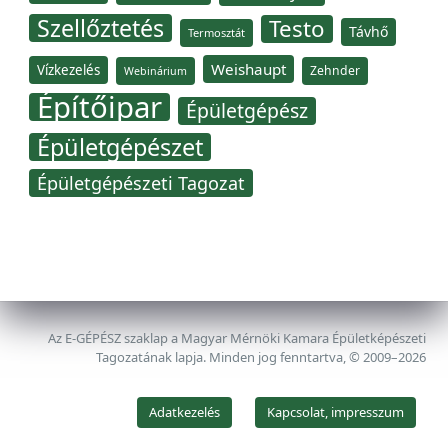
Szellőztetés
Testo
Távhő
Termosztát
Weishaupt
Vízkezelés
Zehnder
Webinárium
Építőipar
Épületgépész
Épületgépészet
Épületgépészeti Tagozat
Az E-GÉPÉSZ szaklap a Magyar Mérnöki Kamara Épületképészeti
Tagozatának lapja. Minden jog fenntartva, © 2009–2026
Adatkezelés
Kapcsolat, impresszum