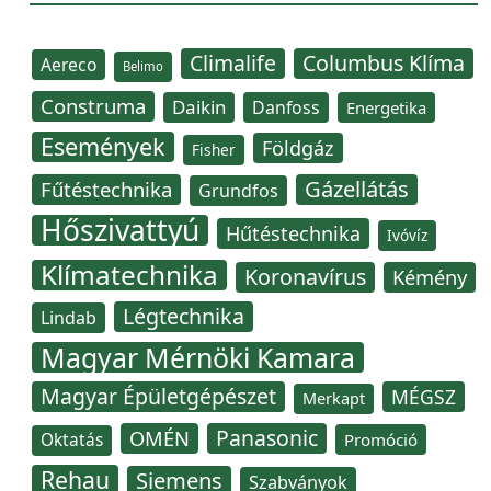
Climalife
Columbus Klíma
Aereco
Belimo
Construma
Daikin
Danfoss
Energetika
Események
Földgáz
Fisher
Gázellátás
Fűtéstechnika
Grundfos
Hőszivattyú
Hűtéstechnika
Ivóvíz
Klímatechnika
Koronavírus
Kémény
Légtechnika
Lindab
Magyar Mérnöki Kamara
Magyar Épületgépészet
MÉGSZ
Merkapt
Panasonic
OMÉN
Oktatás
Promóció
Rehau
Siemens
Szabványok