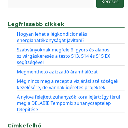
Keresés
Legfrissebb cikkek
Hogyan lehet a légkondicionálás
energiahatékonyságát javítani?
Szabványoknak megfelelő, gyors és alapos
szivárgáskeresés a testo 513, 514 és 515 EX
segítségével
Megmenthető az izzadó áramhálózat
Még nincs meg a recept a vízjárási szélsőségek
kezelésére, de vannak ígéretes projektek
A nyitva felejtett zuhanyzók kora lejárt: Így térül
meg a DELABIE Tempomix zuhanycsaptelep
telepítése
Címkefelhő