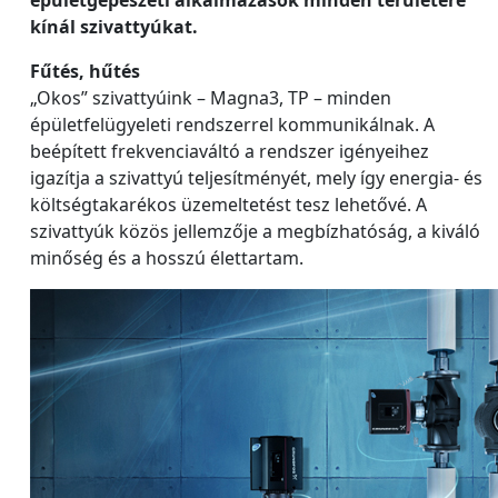
épületgépészeti alkalmazások minden területére
kínál szivattyúkat.
Fűtés, hűtés
„Okos” szivattyúink – Magna3, TP – minden
épületfelügyeleti rendszerrel kommunikálnak. A
beépített frekvenciaváltó a rendszer igényeihez
igazítja a szivattyú teljesítményét, mely így energia- és
költségtakarékos üzemeltetést tesz lehetővé. A
szivattyúk közös jellemzője a megbízhatóság, a kiváló
minőség és a hosszú élettartam.