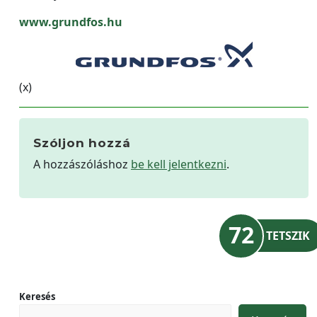
www.grundfos.hu
(x)
Szóljon hozzá
A hozzászóláshoz
be kell jelentkezni
.
72
TETSZIK
Keresés