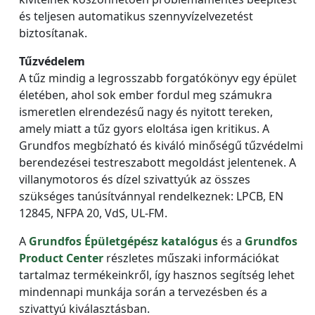
és teljesen automatikus szennyvízelvezetést
biztosítanak.
Tűzvédelem
A tűz mindig a legrosszabb forgatókönyv egy épület
életében, ahol sok ember fordul meg számukra
ismeretlen elrendezésű nagy és nyitott tereken,
amely miatt a tűz gyors eloltása igen kritikus. A
Grundfos megbízható és kiváló minőségű tűzvédelmi
berendezései testreszabott megoldást jelentenek. A
villanymotoros és dízel szivattyúk az összes
szükséges tanúsítvánnyal rendelkeznek: LPCB, EN
12845, NFPA 20, VdS, UL-FM.
A
Grundfos Épületgépész katalógus
és a
Grundfos
Product Center
részletes műszaki információkat
tartalmaz termékeinkről, így hasznos segítség lehet
mindennapi munkája során a tervezésben és a
szivattyú kiválasztásban.