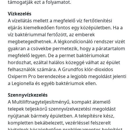
támogatják ezt a folyamatot.
Vízkezelés
A vízellátás mellett a megfelelő víz fertőtlenítési
eljárás kiemelkedően fontos egy középületben. Ha a
víz baktériummal fertőzött, az emberek
megbetegedhetnek. A légkondícionáló rendszer vizét
gyakran a csövekbe permetezik, hogy a páratartalom
megfelelő legyen. De a permet baktériumokat
hordozhat, ezáltal halálos közeggé válhat az épület
felhasználók számára. A Grundfos klór-dioxidos
Oxiperm Pro berendezése a legjobb megoldást jelenti
a Legionella és egyéb baktériumok ellen.
Szennyvízkezelés
A Multiliftnagyteljesítményű, kompakt átemelő
telepek teljeskörű szennyvízelvezetési megoldást
nyújtanak bármely épületben. A telepítésre kész,
kompletten bekábelezett, vezérléssel felszerelt
kivitelnek köszönhetően problémamentes beépítést