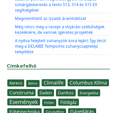
szivárgáskeresés a testo 513, 514 és 515 EX
segítségével
Megmenthető az izzadó áramhálózat
Még nincs meg a recept a vízjárási szélsőségek
kezelésére, de vannak ígéretes projektek
A nyitva felejtett zuhanyzók kora lejárt: Így térül
meg a DELABIE Tempomix zuhanycsaptelep
telepítése
Címkefelhő
Climalife
Columbus Klíma
Aereco
Belimo
Construma
Daikin
Danfoss
Energetika
Események
Földgáz
Fisher
Gázellátás
Fűtéstechnika
Grundfos