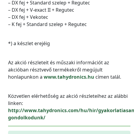
– DX fej + Standard szelep + Regutec
– DX fej + V-exact II + Regutec
– DX fej + Vekotec
– K fej + Standard szelep + Regutec
*) a készlet erejéig
Az akció részleteit és műszaki információt az
akcióban résztvevő termékekről megújult
honlapunkon a
www.tahydronics.hu
címen talál.
Közvetlen elérhetőség az akció részleteihez az alábbi
linken:
http://www.tahydronics.com/hu/hir/gyakorlatiasan
gondolkodunk/