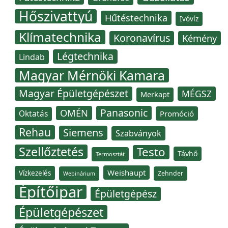
Hőszivattyú
Hűtéstechnika
Ivóvíz
Klímatechnika
Koronavírus
Kémény
Légtechnika
Lindab
Magyar Mérnöki Kamara
Magyar Épületgépészet
MÉGSZ
Merkapt
Panasonic
OMÉN
Oktatás
Promóció
Rehau
Siemens
Szabványok
Szellőztetés
Testo
Távhő
Termosztát
Weishaupt
Vízkezelés
Zehnder
Webinárium
Építőipar
Épületgépész
Épületgépészet