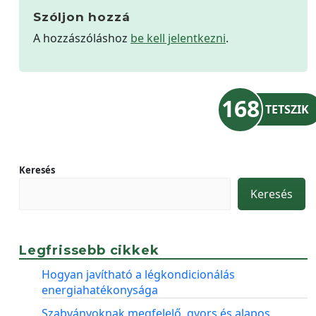
Szóljon hozzá
A hozzászóláshoz
be kell jelentkezni
.
168
TETSZIK
Keresés
Keresés
Legfrissebb cikkek
Hogyan javítható a légkondicionálás
energiahatékonysága
Szabványoknak megfelelő, gyors és alapos