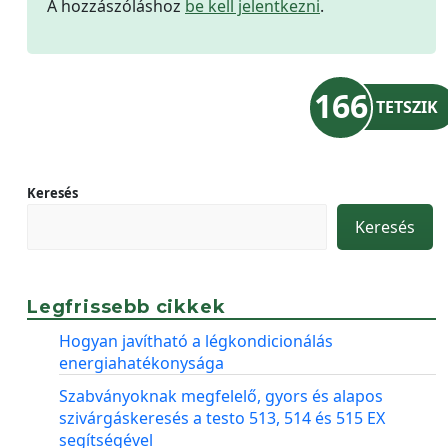
A hozzászóláshoz
be kell jelentkezni
.
166
TETSZIK
Keresés
Keresés
Legfrissebb cikkek
Hogyan javítható a légkondicionálás
energiahatékonysága
Szabványoknak megfelelő, gyors és alapos
szivárgáskeresés a testo 513, 514 és 515 EX
segítségével