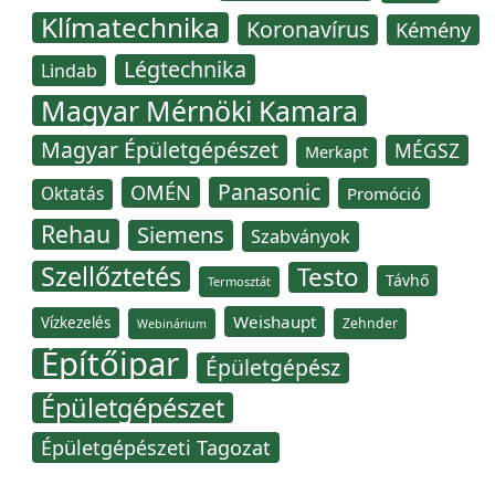
Klímatechnika
Koronavírus
Kémény
Légtechnika
Lindab
Magyar Mérnöki Kamara
Magyar Épületgépészet
MÉGSZ
Merkapt
Panasonic
OMÉN
Oktatás
Promóció
Rehau
Siemens
Szabványok
Szellőztetés
Testo
Távhő
Termosztát
Weishaupt
Vízkezelés
Zehnder
Webinárium
Építőipar
Épületgépész
Épületgépészet
Épületgépészeti Tagozat