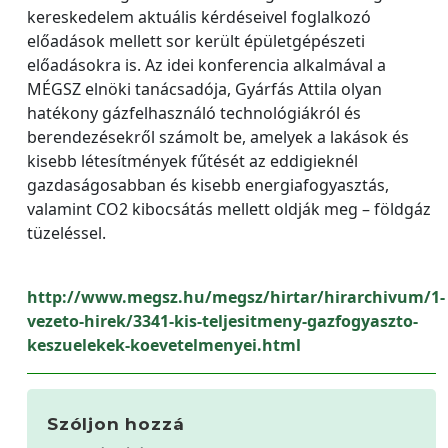
kereskedelem aktuális kérdéseivel foglalkozó
előadások mellett sor került épületgépészeti
előadásokra is. Az idei konferencia alkalmával a
MÉGSZ elnöki tanácsadója, Gyárfás Attila olyan
hatékony gázfelhasználó technológiákról és
berendezésekről számolt be, amelyek a lakások és
kisebb létesítmények fűtését az eddigieknél
gazdaságosabban és kisebb energiafogyasztás,
valamint CO2 kibocsátás mellett oldják meg – földgáz
tüzeléssel.
http://www.megsz.hu/megsz/hirtar/hirarchivum/1-
vezeto-hirek/3341-kis-teljesitmeny-gazfogyaszto-
keszuelekek-koevetelmenyei.html
Szóljon hozzá