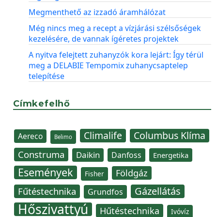
Megmenthető az izzadó áramhálózat
Még nincs meg a recept a vízjárási szélsőségek
kezelésére, de vannak ígéretes projektek
A nyitva felejtett zuhanyzók kora lejárt: Így térül
meg a DELABIE Tempomix zuhanycsaptelep
telepítése
Címkefelhő
Climalife
Columbus Klíma
Aereco
Belimo
Construma
Daikin
Danfoss
Energetika
Események
Földgáz
Fisher
Gázellátás
Fűtéstechnika
Grundfos
Hőszivattyú
Hűtéstechnika
Ivóvíz