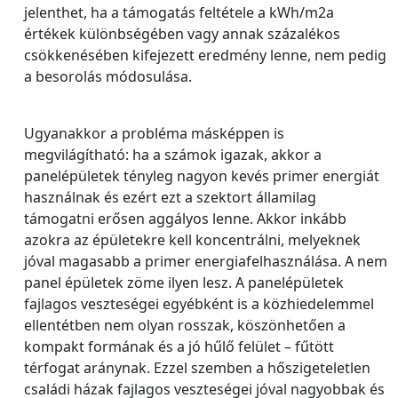
jelenthet, ha a támogatás feltétele a kWh/m2a
értékek különbségében vagy annak százalékos
csökkenésében kifejezett eredmény lenne, nem pedig
a besorolás módosulása.
Ugyanakkor a probléma másképpen is
megvilágítható: ha a számok igazak, akkor a
panelépületek tényleg nagyon kevés primer energiát
használnak és ezért ezt a szektort államilag
támogatni erősen aggályos lenne. Akkor inkább
azokra az épületekre kell koncentrálni, melyeknek
jóval magasabb a primer energiafelhasználása. A nem
panel épületek zöme ilyen lesz. A panelépületek
fajlagos veszteségei egyébként is a közhiedelemmel
ellentétben nem olyan rosszak, köszönhetően a
kompakt formának és a jó hűlő felület – fűtött
térfogat aránynak. Ezzel szemben a hőszigeteletlen
családi házak fajlagos veszteségei jóval nagyobbak és