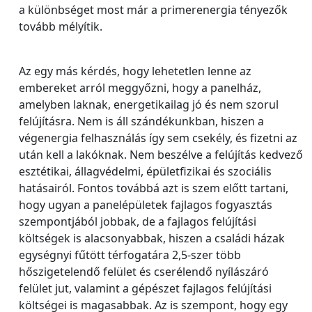
a különbséget most már a primerenergia tényezők
tovább mélyítik.
Az egy más kérdés, hogy lehetetlen lenne az
embereket arról meggyőzni, hogy a panelház,
amelyben laknak, energetikailag jó és nem szorul
felújításra. Nem is áll szándékunkban, hiszen a
végenergia felhasználás így sem csekély, és fizetni az
után kell a lakóknak. Nem beszélve a felújítás kedvező
esztétikai, állagvédelmi, épületfizikai és szociális
hatásairól. Fontos továbbá azt is szem előtt tartani,
hogy ugyan a panelépületek fajlagos fogyasztás
szempontjából jobbak, de a fajlagos felújítási
költségek is alacsonyabbak, hiszen a családi házak
egységnyi fűtött térfogatára 2,5-szer több
hőszigetelendő felület és cserélendő nyílászáró
felület jut, valamint a gépészet fajlagos felújítási
költségei is magasabbak. Az is szempont, hogy egy