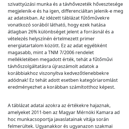
szivattyúzási munka és a távhővezeték hővesztesége
megjelenik-e és ha igen, differenciáltan jelenik-e meg
az adatokban. Az idézett táblázat fűtőművekre
vonatkozó sorából látható, hogy ezek hatása
átlagban 26% különbséget jelent a forrásnál és a
vételezés helyszínén értelmezett primer
energiatartalom között. Ez az adat egyébként
magasabb, mint a TNM 7/2006 rendelet
mellékletében megadott érték, tehát a fűtőművi
távhőszolgáltatásra újraszámolt adatok a
korábbiakhoz viszonyítva kedvezőtlenebbekre
adódnak! Ez tehát adott esetben kategóriaromlást
eredményezhet a korábban számítotthoz képest.
A táblázat adatai azokra az értékekre hajaznak,
amelyeket 2011-ben az Magyar Mérnöki Kamara ad
hoc munkacsoportja javaslatainak vitája során
felmerültek. Ugyanakkor és ugyanazon szakmai