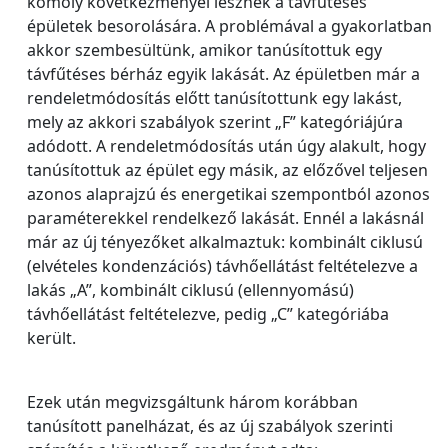
komoly következményei lesznek a távfűtéses
épületek besorolására. A problémával a gyakorlatban
akkor szembesültünk, amikor tanúsítottuk egy
távfűtéses bérház egyik lakását. Az épületben már a
rendeletmódosítás előtt tanúsítottunk egy lakást,
mely az akkori szabályok szerint „F” kategóriájúra
adódott. A rendeletmódosítás után úgy alakult, hogy
tanúsítottuk az épület egy másik, az előzővel teljesen
azonos alaprajzú és energetikai szempontból azonos
paraméterekkel rendelkező lakását. Ennél a lakásnál
már az új tényezőket alkalmaztuk: kombinált ciklusú
(elvételes kondenzációs) távhőellátást feltételezve a
lakás „A”, kombinált ciklusú (ellennyomású)
távhőellátást feltételezve, pedig „C” kategóriába
került.
Ezek után megvizsgáltunk három korábban
tanúsított panelházat, és az új szabályok szerinti