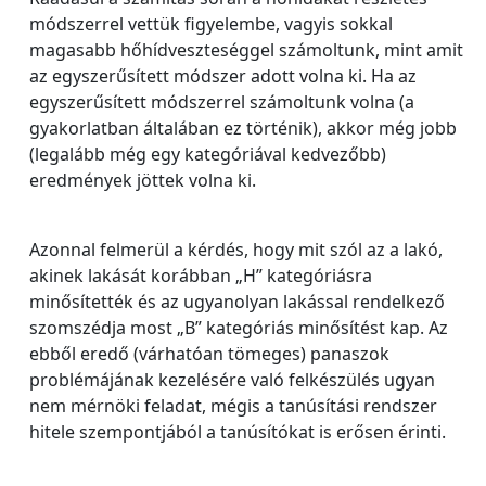
módszerrel vettük figyelembe, vagyis sokkal
magasabb hőhídveszteséggel számoltunk, mint amit
az egyszerűsített módszer adott volna ki. Ha az
egyszerűsített módszerrel számoltunk volna (a
gyakorlatban általában ez történik), akkor még jobb
(legalább még egy kategóriával kedvezőbb)
eredmények jöttek volna ki.
Azonnal felmerül a kérdés, hogy mit szól az a lakó,
akinek lakását korábban „H” kategóriásra
minősítették és az ugyanolyan lakással rendelkező
szomszédja most „B” kategóriás minősítést kap. Az
ebből eredő (várhatóan tömeges) panaszok
problémájának kezelésére való felkészülés ugyan
nem mérnöki feladat, mégis a tanúsítási rendszer
hitele szempontjából a tanúsítókat is erősen érinti.