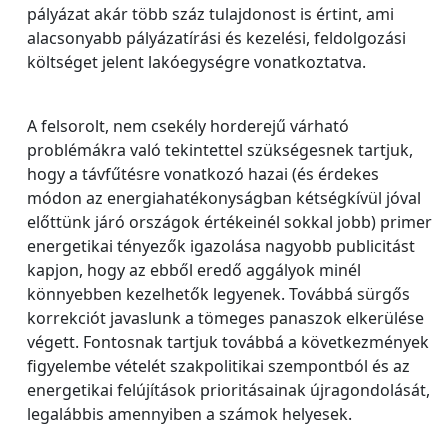
pályázat akár több száz tulajdonost is értint, ami
alacsonyabb pályázatírási és kezelési, feldolgozási
költséget jelent lakóegységre vonatkoztatva.
A felsorolt, nem csekély horderejű várható
problémákra való tekintettel szükségesnek tartjuk,
hogy a távfűtésre vonatkozó hazai (és érdekes
módon az energiahatékonyságban kétségkívül jóval
előttünk járó országok értékeinél sokkal jobb) primer
energetikai tényezők igazolása nagyobb publicitást
kapjon, hogy az ebből eredő aggályok minél
könnyebben kezelhetők legyenek. Továbbá sürgős
korrekciót javaslunk a tömeges panaszok elkerülése
végett. Fontosnak tartjuk továbbá a következmények
figyelembe vételét szakpolitikai szempontból és az
energetikai felújítások prioritásainak újragondolását,
legalábbis amennyiben a számok helyesek.