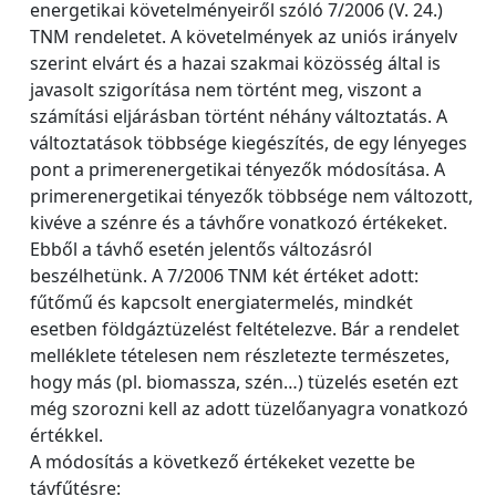
energetikai követelményeiről szóló 7/2006 (V. 24.)
TNM rendeletet. A követelmények az uniós irányelv
szerint elvárt és a hazai szakmai közösség által is
javasolt szigorítása nem történt meg, viszont a
számítási eljárásban történt néhány változtatás. A
változtatások többsége kiegészítés, de egy lényeges
pont a primerenergetikai tényezők módosítása. A
primerenergetikai tényezők többsége nem változott,
kivéve a szénre és a távhőre vonatkozó értékeket.
Ebből a távhő esetén jelentős változásról
beszélhetünk. A 7/2006 TNM két értéket adott:
fűtőmű és kapcsolt energiatermelés, mindkét
esetben földgáztüzelést feltételezve. Bár a rendelet
melléklete tételesen nem részletezte természetes,
hogy más (pl. biomassza, szén…) tüzelés esetén ezt
még szorozni kell az adott tüzelőanyagra vonatkozó
értékkel.
A módosítás a következő értékeket vezette be
távfűtésre: