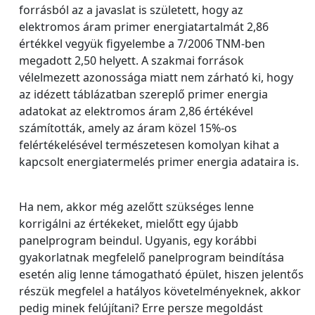
forrásból az a javaslat is született, hogy az
elektromos áram primer energiatartalmát 2,86
értékkel vegyük figyelembe a 7/2006 TNM-ben
megadott 2,50 helyett. A szakmai források
vélelmezett azonossága miatt nem zárható ki, hogy
az idézett táblázatban szereplő primer energia
adatokat az elektromos áram 2,86 értékével
számították, amely az áram közel 15%-os
felértékelésével természetesen komolyan kihat a
kapcsolt energiatermelés primer energia adataira is.
Ha nem, akkor még azelőtt szükséges lenne
korrigálni az értékeket, mielőtt egy újabb
panelprogram beindul. Ugyanis, egy korábbi
gyakorlatnak megfelelő panelprogram beindítása
esetén alig lenne támogatható épület, hiszen jelentős
részük megfelel a hatályos követelményeknek, akkor
pedig minek felújítani? Erre persze megoldást