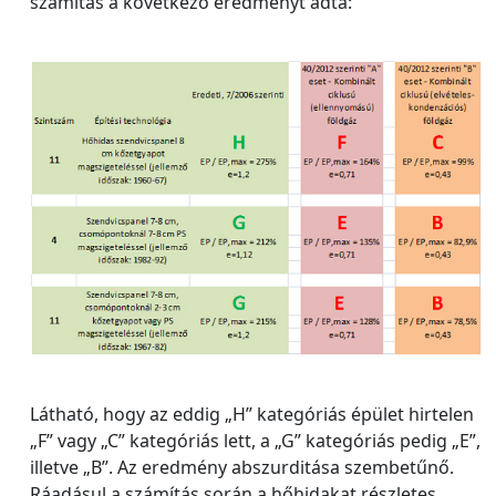
számítás a következő eredményt adta:
Látható, hogy az eddig „H” kategóriás épület hirtelen
„F” vagy „C” kategóriás lett, a „G” kategóriás pedig „E”,
illetve „B”. Az eredmény abszurditása szembetűnő.
Ráadásul a számítás során a hőhidakat részletes