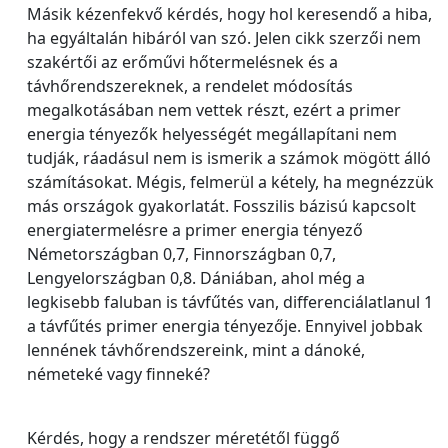
Másik kézenfekvő kérdés, hogy hol keresendő a hiba,
ha egyáltalán hibáról van szó. Jelen cikk szerzői nem
szakértői az erőművi hőtermelésnek és a
távhőrendszereknek, a rendelet módosítás
megalkotásában nem vettek részt, ezért a primer
energia tényezők helyességét megállapítani nem
tudják, ráadásul nem is ismerik a számok mögött álló
számításokat. Mégis, felmerül a kétely, ha megnézzük
más országok gyakorlatát. Fosszilis bázisú kapcsolt
energiatermelésre a primer energia tényező
Németországban 0,7, Finnországban 0,7,
Lengyelországban 0,8. Dániában, ahol még a
legkisebb faluban is távfűtés van, differenciálatlanul 1
a távfűtés primer energia tényezője. Ennyivel jobbak
lennének távhőrendszereink, mint a dánoké,
németeké vagy finneké?
Kérdés, hogy a rendszer méretétől függő