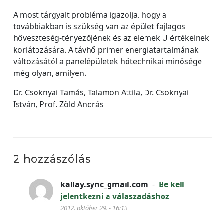
A most tárgyalt probléma igazolja, hogy a
továbbiakban is szükség van az épület fajlagos
hőveszteség-tényezőjének és az elemek U értékeinek
korlátozására. A távhő primer energiatartalmának
változásától a panelépületek hőtechnikai minősége
még olyan, amilyen.
Dr. Csoknyai Tamás, Talamon Attila, Dr. Csoknyai
István, Prof. Zöld András
2 hozzászólás
kallay.sync_gmail.com
-
Be kell
jelentkezni a válaszadáshoz
2012. október 29. - 16:13