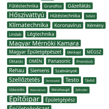
Gázellátás
Fűtéstechnika
Grundfos
Hőszivattyú
Hűtéstechnika
Ivóvíz
Klímatechnika
Koronavírus
Kémény
Légtechnika
Lindab
Magyar Mérnöki Kamara
Magyar Épületgépészet
MÉGSZ
Merkapt
Panasonic
OMÉN
Oktatás
Promóció
Rehau
Siemens
Szabványok
Szellőztetés
Testo
Távhő
Termosztát
Weishaupt
Vízkezelés
Zehnder
Webinárium
Építőipar
Épületgépész
Épületgépészet