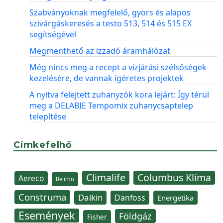
Szabványoknak megfelelő, gyors és alapos
szivárgáskeresés a testo 513, 514 és 515 EX
segítségével
Megmenthető az izzadó áramhálózat
Még nincs meg a recept a vízjárási szélsőségek
kezelésére, de vannak ígéretes projektek
A nyitva felejtett zuhanyzók kora lejárt: Így térül
meg a DELABIE Tempomix zuhanycsaptelep
telepítése
Címkefelhő
Climalife
Columbus Klíma
Aereco
Belimo
Construma
Daikin
Danfoss
Energetika
Események
Földgáz
Fisher