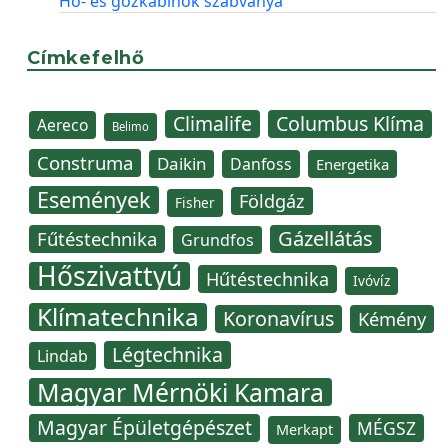
Hő- és gőzkabinok szabványa
Címkefelhő
Climalife
Columbus Klíma
Aereco
Belimo
Construma
Daikin
Danfoss
Energetika
Események
Földgáz
Fisher
Gázellátás
Fűtéstechnika
Grundfos
Hőszivattyú
Hűtéstechnika
Ivóvíz
Klímatechnika
Koronavírus
Kémény
Légtechnika
Lindab
Magyar Mérnöki Kamara
Magyar Épületgépészet
MÉGSZ
Merkapt