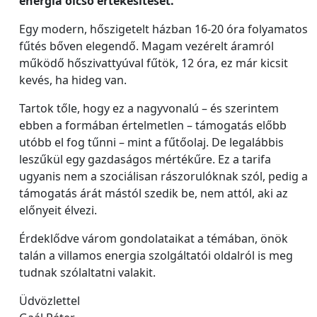
energia olcsó értékesítését.
Egy modern, hőszigetelt házban 16-20 óra folyamatos
fűtés bőven elegendő. Magam vezérelt áramról
működő hőszivattyúval fűtök, 12 óra, ez már kicsit
kevés, ha hideg van.
Tartok tőle, hogy ez a nagyvonalú – és szerintem
ebben a formában értelmetlen – támogatás előbb
utóbb el fog tűnni – mint a fűtőolaj. De legalábbis
leszűkül egy gazdaságos mértékűre. Ez a tarifa
ugyanis nem a szociálisan rászorulóknak szól, pedig a
támogatás árát mástól szedik be, nem attól, aki az
előnyeit élvezi.
Érdeklődve várom gondolataikat a témában, önök
talán a villamos energia szolgáltatói oldalról is meg
tudnak szólaltatni valakit.
Üdvözlettel