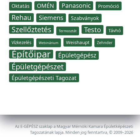
Panasonic
OMÉN
Oktatás
Promóció
Rehau
Siemens
Szabványok
Szellőztetés
Testo
Távhő
Termosztát
Weishaupt
Vízkezelés
Zehnder
Webinárium
Építőipar
Épületgépész
Épületgépészet
Épületgépészeti Tagozat
Az E-GÉPÉSZ szaklap a Magyar Mérnöki Kamara Épületképészeti
Tagozatának lapja. Minden jog fenntartva, © 2009–2026