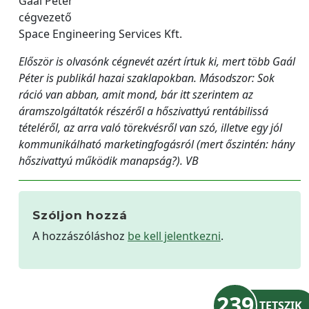
Gaál Péter
cégvezető
Space Engineering Services Kft.
Először is olvasónk cégnevét azért írtuk ki, mert több Gaál
Péter is publikál hazai szaklapokban. Másodszor: Sok
ráció van abban, amit mond, bár itt szerintem az
áramszolgáltatók részéről a hőszivattyú rentábilissá
tételéről, az arra való törekvésről van szó, illetve egy jól
kommunikálható marketingfogásról (mert őszintén: hány
hőszivattyú működik manapság?). VB
Szóljon hozzá
A hozzászóláshoz
be kell jelentkezni
.
239
TETSZIK