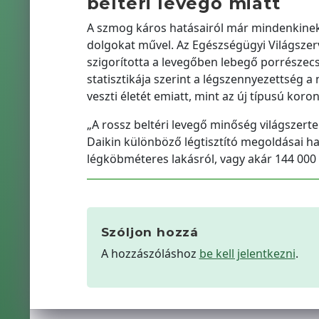
beltéri levegő miatt
A szmog káros hatásairól már mindenkinek
dolgokat művel. Az Egészségügyi Világszer
szigorította a levegőben lebegő porrészec
statisztikája szerint a légszennyezettség 
veszti életét emiatt, mint az új típusú koro
„A rossz beltéri levegő minőség világszert
Daikin különböző légtisztító megoldásai ha
légköbméteres lakásról, vagy akár 144 00
Szóljon hozzá
A hozzászóláshoz
be kell jelentkezni
.