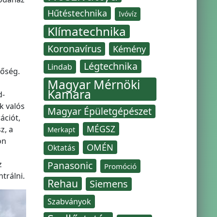
Hűtéstechnika
Ivóvíz
Klímatechnika
Koronavírus
Kémény
Légtechnika
Lindab
tőség.
Magyar Mérnöki
Kamara
d-
k valós
Magyar Épületgépészet
ációt,
MÉGSZ
z, a
Merkapt
on
OMÉN
Oktatás
z
Panasonic
Promóció
trálni.
Rehau
Siemens
Szabványok