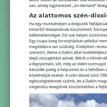
van, amely úgynevezett „on-demand” leve
Az alattomos szén-dioxi
Ha egy munkahelyen a dolgozók fejfájással
kimerítő feladatoknak köszönhető. Könnyen
kellemetlenséget. Ezt sok helyen ösztönösen
Egy csupa üveg toronyházban például nem 
megoldásra van szükség. A kiépített rendsz
szenzort, illetve a Daikin által továbbfejle
idejű visszajelzést adnak. Mérik a hőmérsék
a légnyomást, sőt, még az elektroszmogot is
készülék pedig a helyszínen és a felhőben i
követhetjük ezeket. A szén-dioxid szint 10
egészségtelennek számít, de a Daikin megol
oxigéndús levegőnek köszönhetően a fejfáj