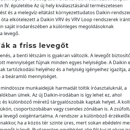
en IV. épületébe Az új hely kiválasztásánál természetesen
ést és a melegvíz-ellátást környezettudatos Daikin-rendsze
 óta elkötelezett a Daikin VRV és VRV Loop rendszerek iránt
aikin saját irodarészében a különleges megoldásoknak
a levegő.
ák a friss levegőt
és, a benti létszám is gyakran változik. A levegőt biztosít
tt mennyiséget fújnak minden egyes helyiségbe. A Daikin 
ak tartózkodási helyéhez és a helyiség igényeihez igazítja, 
a a beáramló mennyiséget.
 mindössze munkaidejük harmadát töltik íróasztaluknál, a
kban ülnek. Az új Daikin-irodában is így lehet ez, ahol
és különböző méretű tárgyalószobák kaptak helyet. A koll
yükön, csoportszobában vagy csendes zónában is. A zsúfol
 levegő oxigéntartalma. A rendszer a különböző érzékelők
yanakkor, ha a közös tér szinte üres, mert sokan ebédelni m
vegőt irányít. Budapesten egyébként alig fél tucat olyan i