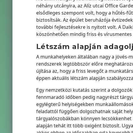
néhány utcányira, az Alíz utcai Office Gard
elsődleges szempont volt, hogy a hűtés-fűt
biztosítsák. Az épület beruházója évtizedek
további fejlesztésekre is nyitott volt. A D
köszönhetően mindig friss és vírusmentes 
Létszám alapján adagolj
A munkahelyeken általában nagy a jövés-men
rendszerek legtöbbször előre meghatározo
újítása az, hogy a friss levegőt a munkatárs
éppen aktuális létszám alapján szabályozz
Egy nemzetközi kutatás szerint a dolgozók
fennmaradó időben pedig nagyrészt tárgyaló
egylégterű helyiségekben munkaállomások 
feladattól függően dolgozhatnak saját hel
tárgyalószobákban könnyen lecsökkenhet a
alapján tehát itt több oxigént biztosít. Ug
akkor ebben az időszakban oda kevesebb le