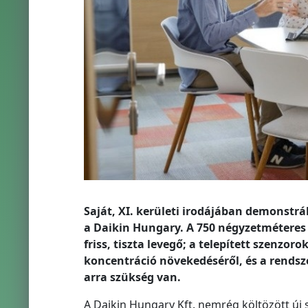
Saját, XI. kerületi irodájában demonstr
a Daikin Hungary. A 750 négyzetméteres
friss, tiszta levegő; a telepített szenz
koncentráció növekedéséről, és a rendsz
arra szükség van.
A Daikin Hungary Kft. nemrég költözött új 