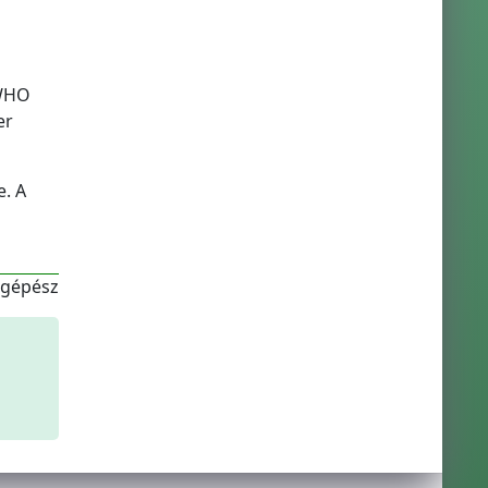
 WHO
er
e. A
-gépész