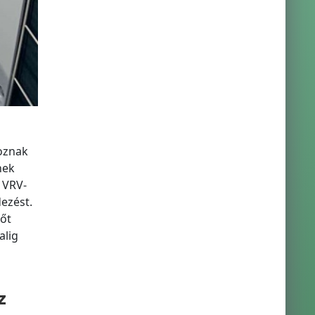
goznak
nek
 VRV-
dezést.
gőt
alig
z