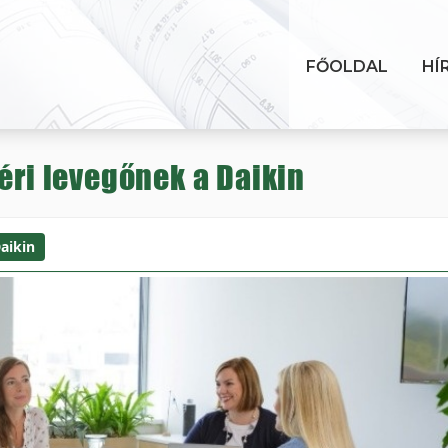
FŐOLDAL
HÍ
éri levegőnek a Daikin
aikin