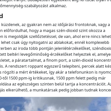
gőmennyiség-szabályozást alkalmaz.
d
 küzdenek, az gyakran nem az időjárási frontoknak, vagy a
 előfordulhat, hogy a magas szén-dioxid szint okozza a
 is megoldják szellőztetéssel, de van, ahol erre nincs lehe
lehet csak úgy nyitogatni az ablakokat, ennél komplexebb
erben az iroda több pontján jelenlétérzékelőket, széndioxi
sztett beltéri levegőminőség-érzékelőket helyeztek el, amelye
letet, a páratartalmat, a finom port, a szén-dioxid koncentr
. A rendszert roppant egyszerű telepíteni, percek alatt kés
s rögzíti a mért értékeket, így akár a telefonunkon is nyom
00-től 1500 ppm-ig kritikusnak, 1500 ppm felett pedig már
dása az egészséges szinten belül tartja a koncentrációt. A
ás elkerülhető, a munkatársak pedig jobban tudnak koncen