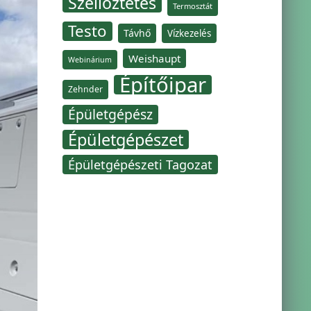
Szellőztetés
Termosztát
Testo
Távhő
Vízkezelés
Weishaupt
Webinárium
Építőipar
Zehnder
Épületgépész
Épületgépészet
Épületgépészeti Tagozat