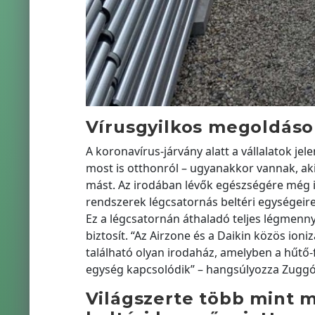
Vírusgyilkos megoldás
A koronavírus-járvány alatt a vállalatok je
most is otthonról – ugyanakkor vannak, ak
mást. Az irodában lévők egészségére még ink
rendszerek légcsatornás beltéri egységeire 
Ez a légcsatornán áthaladó teljes légmennyis
biztosít. “Az Airzone és a Daikin közös ioni
található olyan irodaház, amelyben a hűtő-f
egység kapcsolódik” – hangsúlyozza Zuggó 
Világszerte több mint m