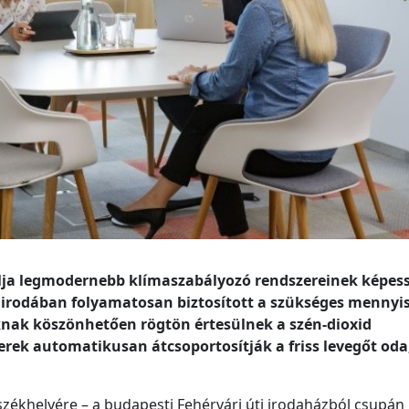
álja legmodernebb klímaszabályozó rendszereinek képess
 irodában folyamatosan biztosított a szükséges mennyi
oroknak köszönhetően rögtön értesülnek a szén-dioxid
erek automatikusan átcsoportosítják a friss levegőt oda
székhelyére – a budapesti Fehérvári úti irodaházból csupán