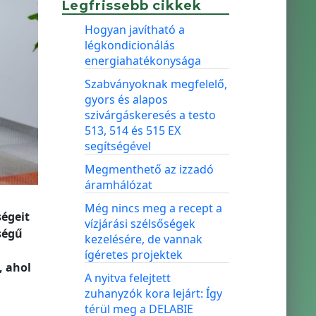
Legfrissebb cikkek
Hogyan javítható a
légkondicionálás
energiahatékonysága
Szabványoknak megfelelő,
gyors és alapos
szivárgáskeresés a testo
513, 514 és 515 EX
segítségével
Megmenthető az izzadó
áramhálózat
Még nincs meg a recept a
égeit
vízjárási szélsőségek
ségű
kezelésére, de vannak
ígéretes projektek
, ahol
A nyitva felejtett
zuhanyzók kora lejárt: Így
térül meg a DELABIE