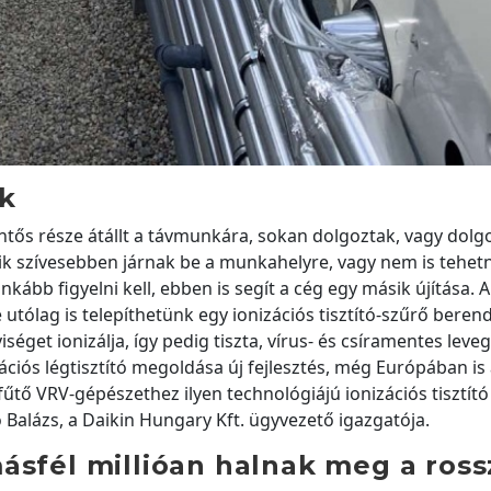
ok
lentős része átállt a távmunkára, sokan dolgoztak, vagy dol
ik szívesebben járnak be a munkahelyre, vagy nem is tehet
ább figyelni kell, ebben is segít a cég egy másik újítása. A
utólag is telepíthetünk egy ionizációs tisztító-szűrő beren
éget ionizálja, így pedig tiszta, vírus- és csíramentes leve
zációs légtisztító megoldása új fejlesztés, még Európában is 
űtő VRV-gépészethez ilyen technológiájú ionizációs tisztító
Balázs, a Daikin Hungary Kft. ügyvezető igazgatója.
ásfél millióan halnak meg a ross