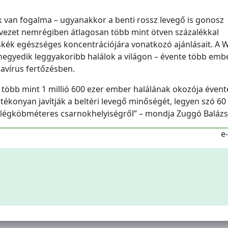
 van fogalma – ugyanakkor a benti rossz levegő is gonosz
vezet nemrégiben átlagosan több mint ötven százalékkal
skék egészséges koncentrációjára vonatkozó ajánlásait. A
a negyedik leggyakoribb halálok a világon – évente több emb
navírus fertőzésben.
e több mint 1 millió 600 ezer ember halálának okozója évent
tékonyan javítják a beltéri levegő minőségét, legyen szó 60
0 légköbméteres csarnokhelyiségről” – mondja Zuggó Balázs
e