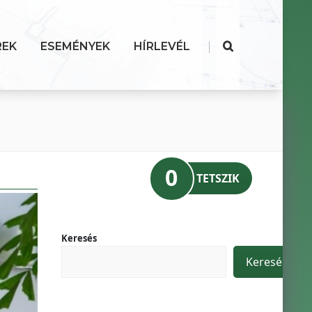
|
REK
ESEMÉNYEK
HÍRLEVÉL
0
TETSZIK
Keresés
Keresés