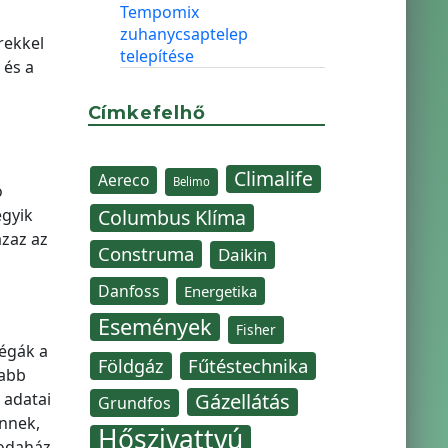
Tempomix
zuhanycsaptelep
rekkel
telepítése
 és a
Címkefelhő
Climalife
Aereco
Belimo
ó
egyik
Columbus Klíma
azaz az
Construma
Daikin
Danfoss
Energetika
Események
Fisher
égák a
Fűtéstechnika
Földgáz
tabb
 adatai
Gázellátás
Grundfos
ennek,
Hőszivattyú
rodaház