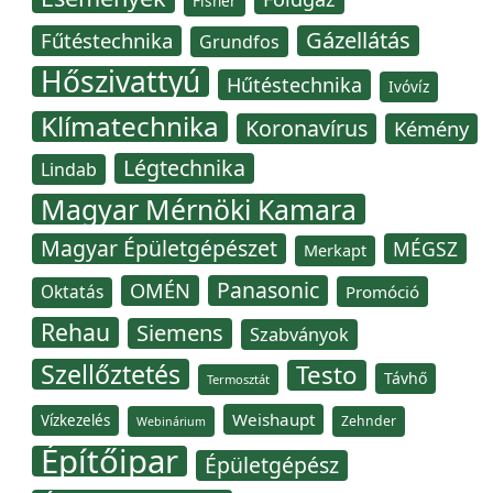
Fisher
Gázellátás
Fűtéstechnika
Grundfos
Hőszivattyú
Hűtéstechnika
Ivóvíz
Klímatechnika
Koronavírus
Kémény
Légtechnika
Lindab
Magyar Mérnöki Kamara
Magyar Épületgépészet
MÉGSZ
Merkapt
Panasonic
OMÉN
Oktatás
Promóció
Rehau
Siemens
Szabványok
Szellőztetés
Testo
Távhő
Termosztát
Weishaupt
Vízkezelés
Zehnder
Webinárium
Építőipar
Épületgépész