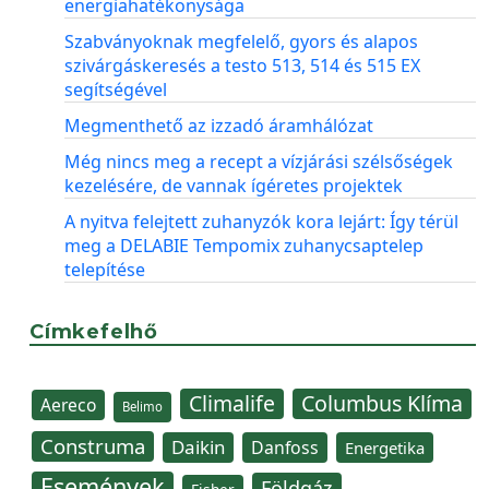
energiahatékonysága
Szabványoknak megfelelő, gyors és alapos
szivárgáskeresés a testo 513, 514 és 515 EX
segítségével
Megmenthető az izzadó áramhálózat
Még nincs meg a recept a vízjárási szélsőségek
kezelésére, de vannak ígéretes projektek
A nyitva felejtett zuhanyzók kora lejárt: Így térül
meg a DELABIE Tempomix zuhanycsaptelep
telepítése
Címkefelhő
Climalife
Columbus Klíma
Aereco
Belimo
Construma
Daikin
Danfoss
Energetika
Események
Földgáz