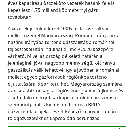
éves kapacitású összekötő vezeték hazánk felé is
képes lesz 1,75 milliárd köbméternyi gázt
továbbítani.
A vezeték jelenleg közel 100%-os kihasználtság
mellett üzemel Magyarország–Románia irányban, a
hazánk irányába történő gázszállítás a román fél
fejlesztései után indulhat el, mely 2020 közepére
várható. Mivel az ország délkeleti határán a
jelenleginél jóval nagyobb mennyiségű, kétirányú
gázszállítás válik lehetővé, így a jövőben a romániai
mellett egyéb gázforrások régiónkba történő
eljuttatására is sor kerülhet. Magyarország számára
az ellátásbiztonság, a régiós energiapiac fejlődése és
a kétoldalú energetikai kapcsolatok dinamizmusa
szempontjából is kiemelten fontos a BRUA
gázvezeték projekt részét képező, magyar-román
földgázvezetékhez kapcsolódó beruházás.