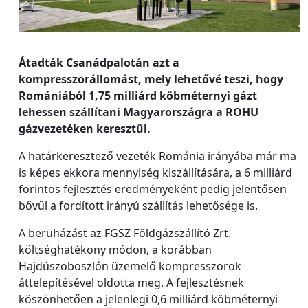
Átadták Csanádpalotán azt a
kompresszorállomást, mely lehetővé teszi, hogy
Romániából 1,75 milliárd köbméternyi gázt
lehessen szállítani Magyarországra a ROHU
gázvezetéken keresztül.
A határkeresztező vezeték Románia irányába már ma
is képes ekkora mennyiség kiszállítására, a 6 milliárd
forintos fejlesztés eredményeként pedig jelentősen
bővül a fordított irányú szállítás lehetősége is.
A beruházást az FGSZ Földgázszállító Zrt.
költséghatékony módon, a korábban
Hajdúszoboszlón üzemelő kompresszorok
áttelepítésével oldotta meg. A fejlesztésnek
köszönhetően a jelenlegi 0,6 milliárd köbméternyi