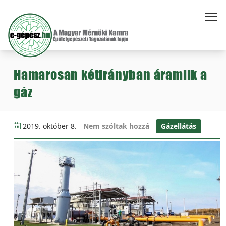
Hamarosan kétirányban áramlik a
gáz
2019. október 8.
Nem szóltak hozzá
Gázellátás