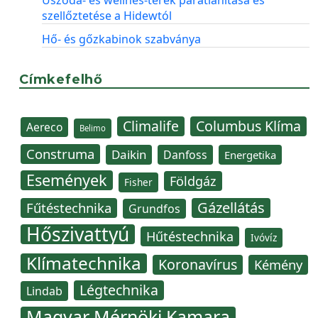
szellőztetése a Hidewtól
Hő- és gőzkabinok szabványa
Címkefelhő
Climalife
Columbus Klíma
Aereco
Belimo
Construma
Daikin
Danfoss
Energetika
Események
Földgáz
Fisher
Gázellátás
Fűtéstechnika
Grundfos
Hőszivattyú
Hűtéstechnika
Ivóvíz
Klímatechnika
Koronavírus
Kémény
Légtechnika
Lindab
Magyar Mérnöki Kamara