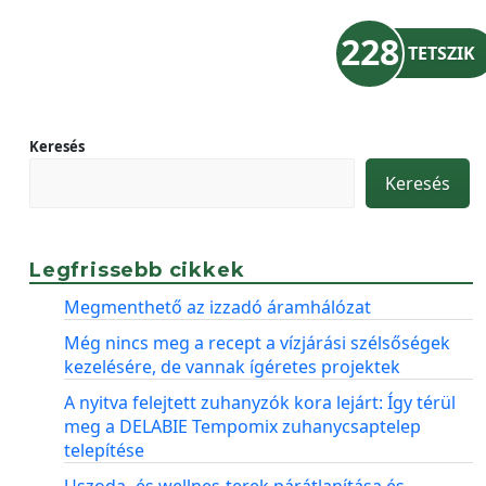
228
TETSZIK
Keresés
Keresés
Legfrissebb cikkek
Megmenthető az izzadó áramhálózat
Még nincs meg a recept a vízjárási szélsőségek
kezelésére, de vannak ígéretes projektek
A nyitva felejtett zuhanyzók kora lejárt: Így térül
meg a DELABIE Tempomix zuhanycsaptelep
telepítése
Uszoda- és wellnes-terek párátlanítása és