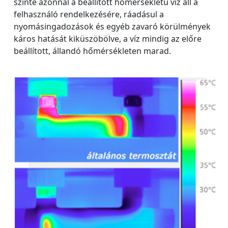
szinte azonnal a beállított hőmérsékletű víz áll a
felhasználó rendelkezésére, ráadásul a
nyomásingadozások és egyéb zavaró körülmények
káros hatását kiküszöbölve, a víz mindig az előre
beállított, állandó hőmérsékleten marad.