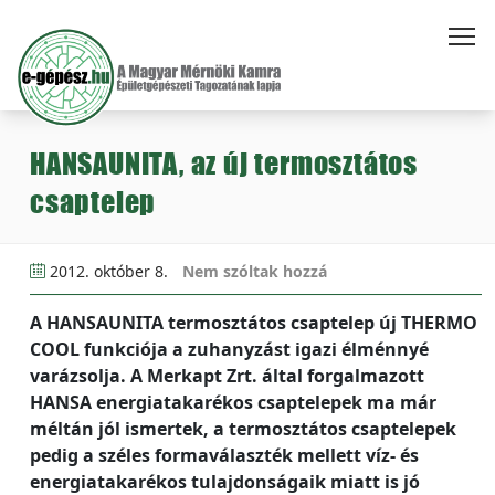
HANSAUNITA, az új termosztátos
csaptelep
2012. október 8.
Nem szóltak hozzá
A HANSAUNITA termosztátos csaptelep új THERMO
COOL funkciója a zuhanyzást igazi élménnyé
varázsolja. A Merkapt Zrt. által forgalmazott
HANSA energiatakarékos csaptelepek ma már
méltán jól ismertek, a termosztátos csaptelepek
pedig a széles formaválaszték mellett víz- és
energiatakarékos tulajdonságaik miatt is jó