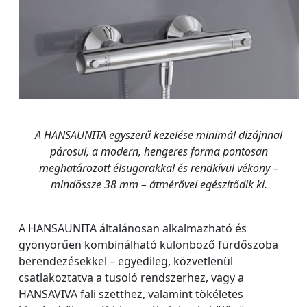
A HANSAUNITA egyszerű kezelése minimál dizájnnal
párosul, a modern, hengeres forma pontosan
meghatározott élsugarakkal és rendkívül vékony –
mindössze 38 mm – átmérővel egészítődik ki.
A HANSAUNITA általánosan alkalmazható és
gyönyörűen kombinálható különböző fürdőszoba
berendezésekkel – egyedileg, közvetlenül
csatlakoztatva a tusoló rendszerhez, vagy a
HANSAVIVA fali szetthez, valamint tökéletes