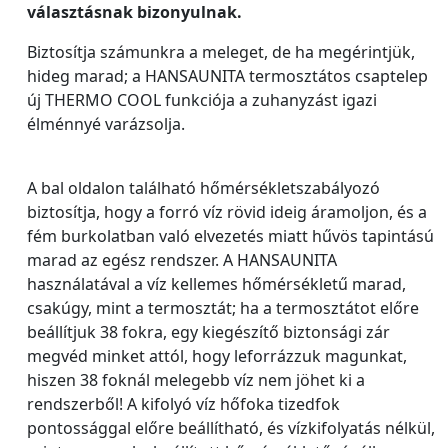
választásnak bizonyulnak.
Biztosítja számunkra a meleget, de ha megérintjük,
hideg marad; a HANSAUNITA termosztátos csaptelep
új THERMO COOL funkciója a zuhanyzást igazi
élménnyé varázsolja.
A bal oldalon található hőmérsékletszabályozó
biztosítja, hogy a forró víz rövid ideig áramoljon, és a
fém burkolatban való elvezetés miatt hűvös tapintású
marad az egész rendszer. A HANSAUNITA
használatával a víz kellemes hőmérsékletű marad,
csakúgy, mint a termosztát; ha a termosztátot előre
beállítjuk 38 fokra, egy kiegészítő biztonsági zár
megvéd minket attól, hogy leforrázzuk magunkat,
hiszen 38 foknál melegebb víz nem jöhet ki a
rendszerből! A kifolyó víz hőfoka tizedfok
pontossággal előre beállítható, és vízkifolyatás nélkül,