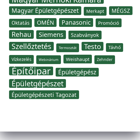
Magyar Épületgépészet
MÉGSZ
Merkapt
Panasonic
OMÉN
Oktatás
Promóció
Rehau
Siemens
Szabványok
Szellőztetés
Testo
Távhő
Termosztát
Weishaupt
Vízkezelés
Zehnder
Webinárium
Építőipar
Épületgépész
Épületgépészet
Épületgépészeti Tagozat