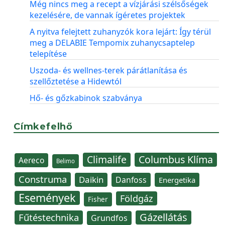
Még nincs meg a recept a vízjárási szélsőségek
kezelésére, de vannak ígéretes projektek
A nyitva felejtett zuhanyzók kora lejárt: Így térül
meg a DELABIE Tempomix zuhanycsaptelep
telepítése
Uszoda- és wellnes-terek párátlanítása és
szellőztetése a Hidewtól
Hő- és gőzkabinok szabványa
Címkefelhő
Climalife
Columbus Klíma
Aereco
Belimo
Construma
Daikin
Danfoss
Energetika
Események
Földgáz
Fisher
Gázellátás
Fűtéstechnika
Grundfos