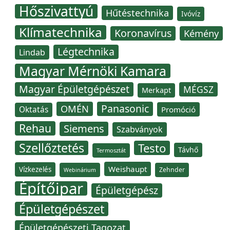
Hőszivattyú
Hűtéstechnika
Ivóvíz
Klímatechnika
Koronavírus
Kémény
Légtechnika
Lindab
Magyar Mérnöki Kamara
Magyar Épületgépészet
MÉGSZ
Merkapt
Panasonic
OMÉN
Oktatás
Promóció
Rehau
Siemens
Szabványok
Szellőztetés
Testo
Távhő
Termosztát
Weishaupt
Vízkezelés
Zehnder
Webinárium
Építőipar
Épületgépész
Épületgépészet
Épületgépészeti Tagozat