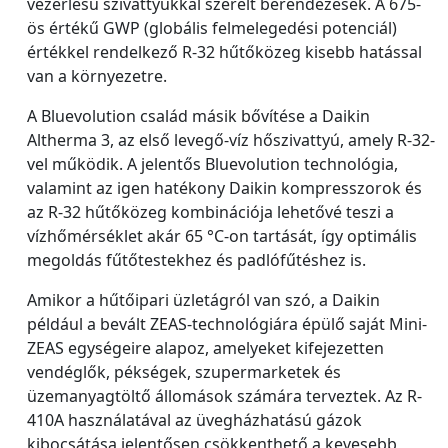
vezérlésű szivattyúkkal szerelt berendezések. A 675-
ös értékű GWP (globális felmelegedési potenciál)
értékkel rendelkező R-32 hűtőközeg kisebb hatással
van a környezetre.
A Bluevolution család másik bővítése a Daikin
Altherma 3, az első levegő-víz hőszivattyú, amely R-32-
vel működik. A jelentős Bluevolution technológia,
valamint az igen hatékony Daikin kompresszorok és
az R-32 hűtőközeg kombinációja lehetővé teszi a
vízhőmérséklet akár 65 °C-on tartását, így optimális
megoldás fűtőtestekhez és padlófűtéshez is.
Amikor a hűtőipari üzletágról van szó, a Daikin
például a bevált ZEAS-technológiára épülő saját Mini-
ZEAS egységeire alapoz, amelyeket kifejezetten
vendéglők, pékségek, szupermarketek és
üzemanyagtöltő állomások számára terveztek. Az R-
410A használatával az üvegházhatású gázok
kibocsátása jelentősen csökkenthető a kevesebb