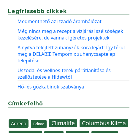
Legfrissebb cikkek
Megmenthető az izzadó áramhálózat
Még nincs meg a recept a vízjárási szélsőségek
kezelésére, de vannak ígéretes projektek
A nyitva felejtett zuhanyzók kora lejárt: Így térül
meg a DELABIE Tempomix zuhanycsaptelep
telepítése
Uszoda- és wellnes-terek párátlanítása és
szellőztetése a Hidewtól
Hő- és gőzkabinok szabványa
Címkefelhő
Climalife
Columbus Klíma
Aereco
Belimo