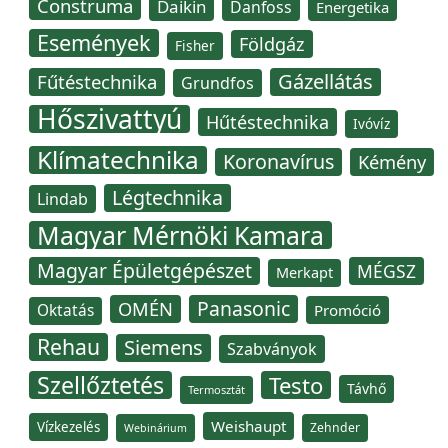
Construma
Daikin
Danfoss
Energetika
Események
Földgáz
Fisher
Gázellátás
Fűtéstechnika
Grundfos
Hőszivattyú
Hűtéstechnika
Ivóvíz
Klímatechnika
Koronavírus
Kémény
Légtechnika
Lindab
Magyar Mérnöki Kamara
Magyar Épületgépészet
MÉGSZ
Merkapt
Panasonic
OMÉN
Oktatás
Promóció
Rehau
Siemens
Szabványok
Szellőztetés
Testo
Távhő
Termosztát
Weishaupt
Vízkezelés
Zehnder
Webinárium