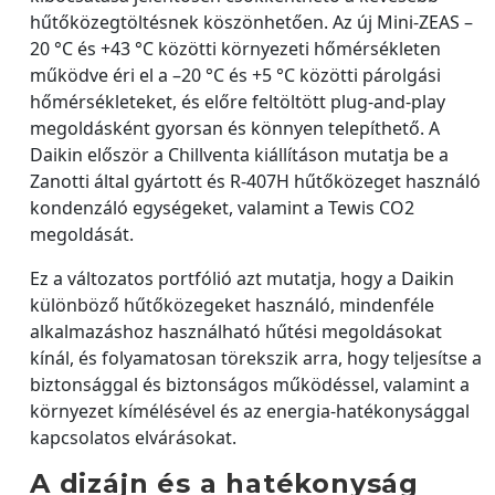
hűtőközegtöltésnek köszönhetően. Az új Mini-ZEAS –
20 °C és +43 °C közötti környezeti hőmérsékleten
működve éri el a –20 °C és +5 °C közötti párolgási
hőmérsékleteket, és előre feltöltött plug-and-play
megoldásként gyorsan és könnyen telepíthető. A
Daikin először a Chillventa kiállításon mutatja be a
Zanotti által gyártott és R-407H hűtőközeget használó
kondenzáló egységeket, valamint a Tewis CO2
megoldását.
Ez a változatos portfólió azt mutatja, hogy a Daikin
különböző hűtőközegeket használó, mindenféle
alkalmazáshoz használható hűtési megoldásokat
kínál, és folyamatosan törekszik arra, hogy teljesítse a
biztonsággal és biztonságos működéssel, valamint a
környezet kímélésével és az energia-hatékonysággal
kapcsolatos elvárásokat.
A dizájn és a hatékonyság