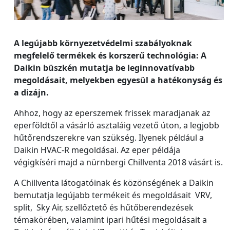
A legújabb környezetvédelmi szabályoknak
megfelelő termékek és korszerű technológia: A
Daikin büszkén mutatja be leginnovatívabb
megoldásait, melyekben egyesül a hatékonyság és
a dizájn.
Ahhoz, hogy az eperszemek frissek maradjanak az
eperföldtől a vásárló asztaláig vezető úton, a legjobb
hűtőrendszerekre van szükség. Ilyenek például a
Daikin HVAC-R megoldásai. Az eper példája
végigkíséri majd a nürnbergi Chillventa 2018 vásárt is.
A Chillventa látogatóinak és közönségének a Daikin
bemutatja legújabb termékeit és megoldásait VRV,
split, Sky Air, szellőztető és hűtőberendezések
témakörében, valamint ipari hűtési megoldásait a