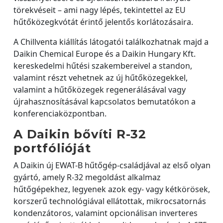
törekvéseit – ami nagy lépés, tekintettel az EU
hűtőközegkvótát érintő jelentős korlátozásaira.
A Chillventa kiállítás látogatói találkozhatnak majd a
Daikin Chemical Europe és a Daikin Hungary Kft.
kereskedelmi hűtési szakembereivel a standon,
valamint részt vehetnek az új hűtőközegekkel,
valamint a hűtőközegek regenerálásával vagy
újrahasznosításával kapcsolatos bemutatókon a
konferenciaközpontban.
A Daikin bővíti R-32
portfólióját
A Daikin új EWAT-B hűtőgép-családjával az első olyan
gyártó, amely R-32 megoldást alkalmaz
hűtőgépekhez, legyenek azok egy- vagy kétkörösek,
korszerű technológiával ellátottak, mikrocsatornás
kondenzátoros, valamint opcionálisan inverteres