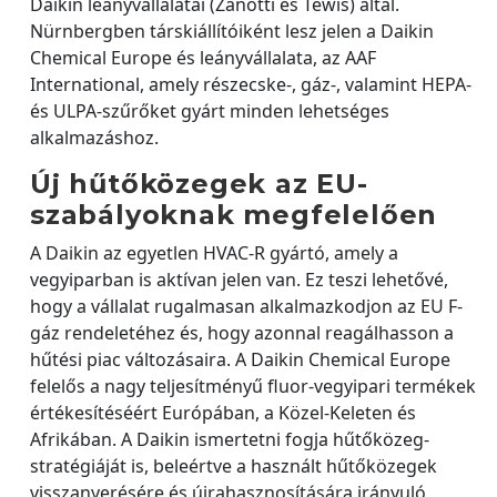
Daikin leányvállalatai (Zanotti és Tewis) által.
Nürnbergben társkiállítóiként lesz jelen a Daikin
Chemical Europe és leányvállalata, az AAF
International, amely részecske-, gáz-, valamint HEPA-
és ULPA-szűrőket gyárt minden lehetséges
alkalmazáshoz.
Új hűtőközegek az EU-
szabályoknak megfelelően
A Daikin az egyetlen HVAC-R gyártó, amely a
vegyiparban is aktívan jelen van. Ez teszi lehetővé,
hogy a vállalat rugalmasan alkalmazkodjon az EU F-
gáz rendeletéhez és, hogy azonnal reagálhasson a
hűtési piac változásaira. A Daikin Chemical Europe
felelős a nagy teljesítményű fluor-vegyipari termékek
értékesítéséért Európában, a Közel-Keleten és
Afrikában. A Daikin ismertetni fogja hűtőközeg-
stratégiáját is, beleértve a használt hűtőközegek
visszanyerésére és újrahasznosítására irányuló