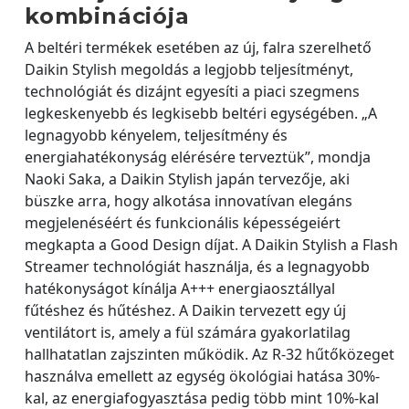
kombinációja
A beltéri termékek esetében az új, falra szerelhető
Daikin Stylish megoldás a legjobb teljesítményt,
technológiát és dizájnt egyesíti a piaci szegmens
legkeskenyebb és legkisebb beltéri egységében. „A
legnagyobb kényelem, teljesítmény és
energiahatékonyság elérésére terveztük”, mondja
Naoki Saka, a Daikin Stylish japán tervezője, aki
büszke arra, hogy alkotása innovatívan elegáns
megjelenéséért és funkcionális képességeiért
megkapta a Good Design díjat. A Daikin Stylish a Flash
Streamer technológiát használja, és a legnagyobb
hatékonyságot kínálja A+++ energiaosztállyal
fűtéshez és hűtéshez. A Daikin tervezett egy új
ventilátort is, amely a fül számára gyakorlatilag
hallhatatlan zajszinten működik. Az R-32 hűtőközeget
használva emellett az egység ökológiai hatása 30%-
kal, az energiafogyasztása pedig több mint 10%-kal