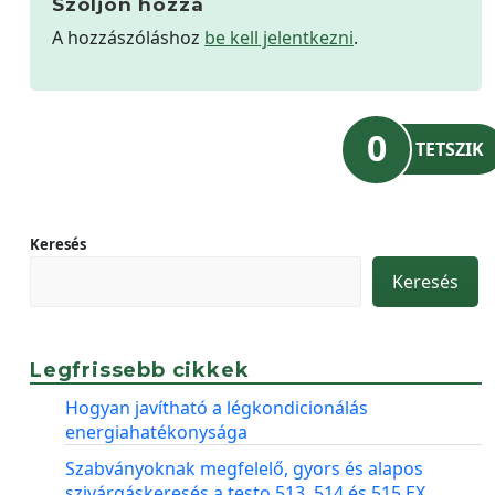
Szóljon hozzá
A hozzászóláshoz
be kell jelentkezni
.
0
TETSZIK
Keresés
Keresés
Legfrissebb cikkek
Hogyan javítható a légkondicionálás
energiahatékonysága
Szabványoknak megfelelő, gyors és alapos
szivárgáskeresés a testo 513, 514 és 515 EX