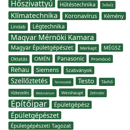
Hőszivattyú
Hűtéstechnika
Ivóvíz
Klímatechnika
Koronavírus
Kémény
Légtechnika
Lindab
Magyar Mérnöki Kamara
Magyar Épületgépészet
MÉGSZ
Merkapt
Panasonic
OMÉN
Oktatás
Promóció
Rehau
Siemens
Szabványok
Szellőztetés
Testo
Távhő
Termosztát
Weishaupt
Vízkezelés
Zehnder
Webinárium
Építőipar
Épületgépész
Épületgépészet
Épületgépészeti Tagozat