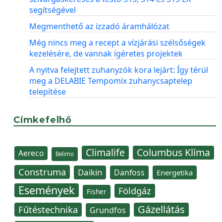
segítségével
Megmenthető az izzadó áramhálózat
Még nincs meg a recept a vízjárási szélsőségek
kezelésére, de vannak ígéretes projektek
A nyitva felejtett zuhanyzók kora lejárt: Így térül
meg a DELABIE Tempomix zuhanycsaptelep
telepítése
Címkefelhő
Climalife
Columbus Klíma
Aereco
Belimo
Construma
Daikin
Danfoss
Energetika
Események
Földgáz
Fisher
Gázellátás
Fűtéstechnika
Grundfos