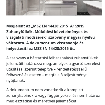
Megjelent az „MSZ EN 14428:2015+A1:2019
Zuhanyfülkék. Működési követelmények és
vizsgálati módszerek” szabvány magyar nyelvű
változata. A dokumentum visszavonja és
helyettesíti az MSZ EN 14428:2015-öt.
A szabvány a háztartási felhasználású zuhanyfülkék
jellemzőit határozza meg, amelyek a gyártó szerelési
utasításai szerint telepítve – rendeltetésszerű
felhasználás esetén – megfelelő teljesítményt
nyújtanak.
A dokumentum nem vonatkozik a komplett
zuhanykabinokra vagy függönyökre, és nem határoz
meg esztétikai és méretbeli jellemzőket.