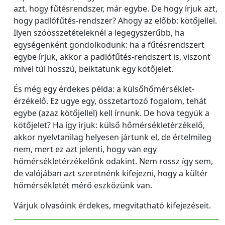
azt, hogy fűtésrendszer, már egybe. De hogy írjuk azt,
hogy padlófűtés-rendszer? Ahogy az előbb: kötőjellel.
Ilyen szóösszetételeknél a legegyszerűbb, ha
egységenként gondolkodunk: ha a fűtésrendszert
egybe írjuk, akkor a padlófűtés-rendszert is, viszont
mivel túl hosszú, beiktatunk egy kötőjelet.
És még egy érdekes példa: a külsőhőmérséklet-
érzékelő. Ez ugye egy, összetartozó fogalom, tehát
egybe (azaz kötőjellel) kell írnunk. De hova tegyük a
kötőjelet? Ha így írjuk: külső hőmérsékletérzékelő,
akkor nyelvtanilag helyesen jártunk el, de értelmileg
nem, mert ez azt jelenti, hogy van egy
hőmérsékletérzékelőnk odakint. Nem rossz így sem,
de valójában azt szeretnénk kifejezni, hogy a kültér
hőmérsékletét mérő eszközünk van.
Várjuk olvasóink érdekes, megvitatható kifejezéseit.