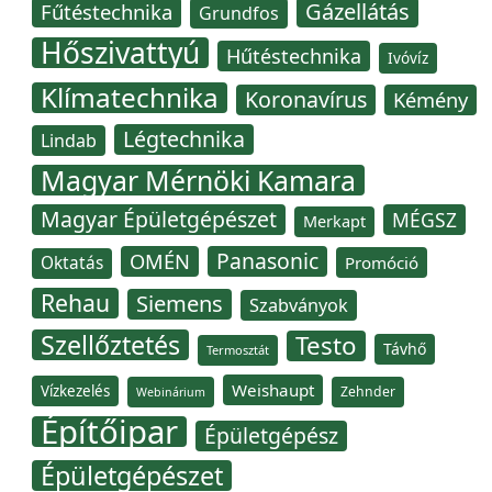
Gázellátás
Fűtéstechnika
Grundfos
Hőszivattyú
Hűtéstechnika
Ivóvíz
Klímatechnika
Koronavírus
Kémény
Légtechnika
Lindab
Magyar Mérnöki Kamara
Magyar Épületgépészet
MÉGSZ
Merkapt
Panasonic
OMÉN
Oktatás
Promóció
Rehau
Siemens
Szabványok
Szellőztetés
Testo
Távhő
Termosztát
Weishaupt
Vízkezelés
Zehnder
Webinárium
Építőipar
Épületgépész
Épületgépészet