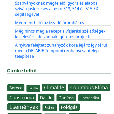
Szabványoknak megfelelő, gyors és alapos
szivárgáskeresés a testo 513, 514 és 515 EX
segítségével
Megmenthető az izzadó áramhálózat
Még nincs meg a recept a vízjárási szélsőségek
kezelésére, de vannak ígéretes projektek
A nyitva felejtett zuhanyzók kora lejárt: Így térül
meg a DELABIE Tempomix zuhanycsaptelep
telepítése
Címkefelhő
Climalife
Columbus Klíma
Aereco
Belimo
Construma
Daikin
Danfoss
Energetika
Események
Földgáz
Fisher