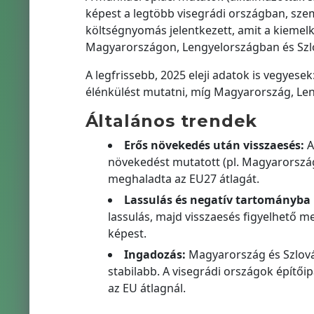
képest a legtöbb visegrádi országban, sze
költségnyomás jelentkezett, amit a kiemelk
Magyarországon, Lengyelországban és Szl
A legfrissebb, 2025 eleji adatok is vegyese
élénkülést mutatni, míg Magyarország, Leng
Általános trendek
Erős növekedés után visszaesés:
A
növekedést mutatott (pl. Magyarorszá
meghaladta az EU27 átlagát.
Lassulás és negatív tartományba 
lassulás, majd visszaesés figyelhető 
képest.
Ingadozás:
Magyarország és Szlová
stabilabb. A visegrádi országok építő
az EU átlagnál.