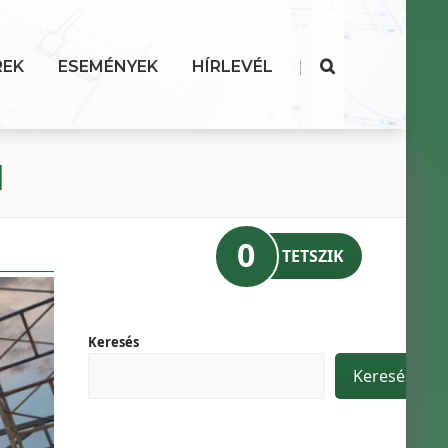
|
REK
ESEMÉNYEK
HÍRLEVÉL
l
0
TETSZIK
Keresés
Keresés