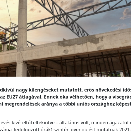
ndkívül nagy kilengéseket mutatott, erős növekedési id
z EU27 átlagával. Ennek oka vélhetően, hogy a visegrá
i megrendelések aránya a többi uniós országhoz képest
és kivételtől eltekintve – általános volt, minden ágazatot 
záma, ledolgozott órák) szintén gyengülést mutatnak 2021