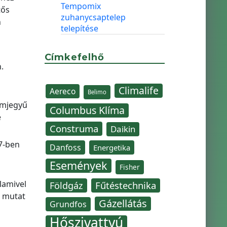
Tempomix
tős
zuhanycsaptelep
n
telepítése
Címkefelhő
.
Climalife
Aereco
Belimo
ámjegyű
Columbus Klíma
e
Construma
Daikin
7-ben
Danfoss
Energetika
Események
Fisher
lamivel
Fűtéstechnika
Földgáz
t mutat
Gázellátás
Grundfos
Hőszivattyú