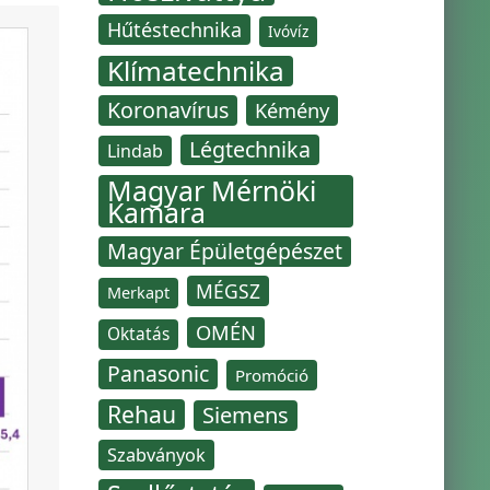
Hűtéstechnika
Ivóvíz
Klímatechnika
Koronavírus
Kémény
Légtechnika
Lindab
Magyar Mérnöki
Kamara
Magyar Épületgépészet
MÉGSZ
Merkapt
OMÉN
Oktatás
Panasonic
Promóció
Rehau
Siemens
Szabványok