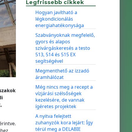
Legfrissebb cikkek
Hogyan javítható a
légkondicionálás
energiahatékonysága
Szabványoknak megfelelő,
gyors és alapos
szivárgáskeresés a testo
513, 514 és 515 EX
segítségével
Megmenthető az izzadó
áramhálózat
Még nincs meg a recept a
őszakok
vízjárási szélsőségek
di
kezelésére, de vannak
,
ígéretes projektek
A nyitva felejtett
zuhanyzók kora lejárt: Így
érintve.
térül meg a DELABIE
-hez