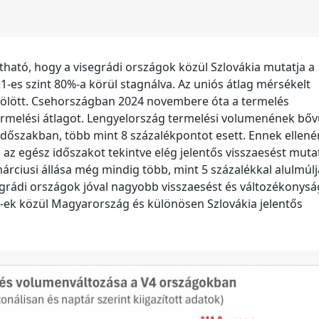
tható, hogy a visegrádi országok közül Szlovákia mutatja a
1-es szint 80%-a körül stagnálva. Az uniós átlag mérsékelt
 fölött. Csehországban 2024 novembere óta a termelés
rmelési átlagot. Lengyelország termelési volumenének bőv
dőszakban, több mint 8 százalékpontot esett. Ennek ellen
az egész időszakot tekintve elég jelentős visszaesést mutat
árciusi állása még mindig több, mint 5 százalékkal alulmúlj
grádi országok jóval nagyobb visszaesést és változékonysá
4-ek közül Magyarország és különösen Szlovákia jelentős