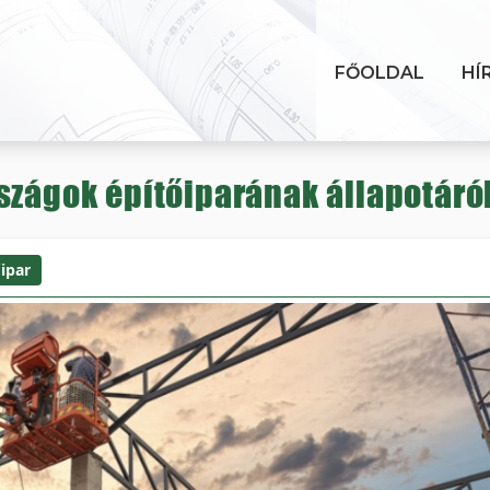
FŐOLDAL
HÍ
szágok építőiparának állapotáró
ipar