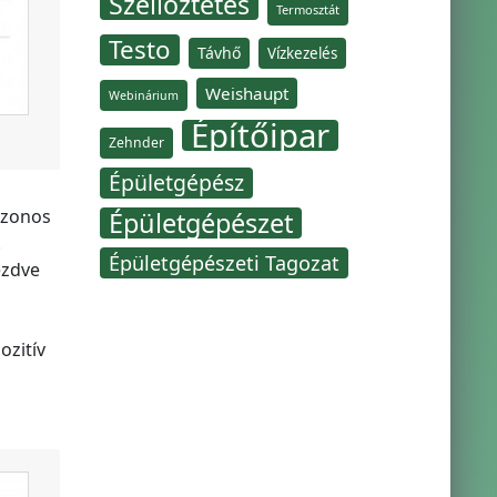
Szellőztetés
Termosztát
Testo
Távhő
Vízkezelés
Weishaupt
Webinárium
Építőipar
Zehnder
Épületgépész
azonos
Épületgépészet
.
Épületgépészeti Tagozat
ezdve
ozitív