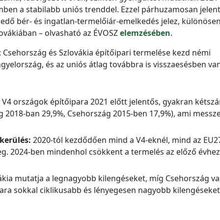
mben a stabilabb uniós trenddel. Ezzel párhuzamosan jelen
edő bér- és ingatlan-termelőiár-emelkedés jelez, különöse
ovákiában – olvasható az ÉVOSZ
elemzésében
.
k: Csehország és Szlovákia építőipari termelése kezd némi
yelország, és az uniós átlag továbbra is visszaesésben van
 V4 országok építőipara 2021 előtt jelentős, gyakran kétsz
g 2018-ban 29,9%, Csehország 2015-ben 17,9%), ami messz
kerülés:
2020-tól kezdődően mind a V4-eknél, mind az EU2
meg. 2024-ben mindenhol csökkent a termelés az előző évhez
kia mutatja a legnagyobb kilengéseket, míg Csehország va
ipara sokkal ciklikusabb és lényegesen nagyobb kilengéseke