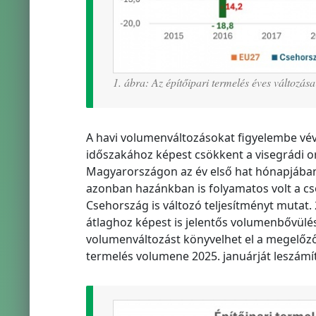
1. ábra: Az építőipari termelés éves válto
A havi volumenváltozásokat figyelembe vé
időszakához képest csökkent a visegrádi o
Magyarországon az év első hat hónapjában 
azonban hazánkban is folyamatos volt a cs
Csehország is változó teljesítményt mutat.
átlaghoz képest is jelentős volumenbővülés
volumenváltozást könyvelhet el a megelőz
termelés volumene 2025. januárját leszámí