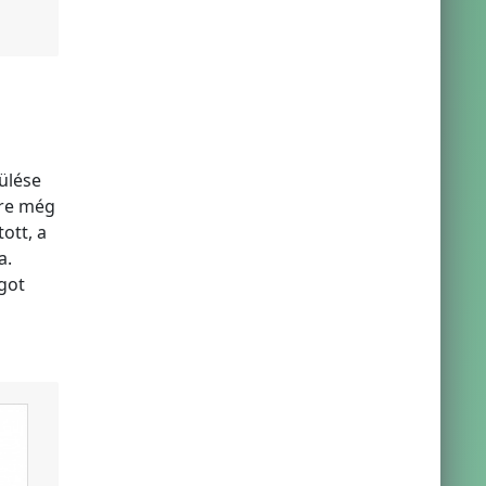
ülése
ére még
ott, a
a.
got