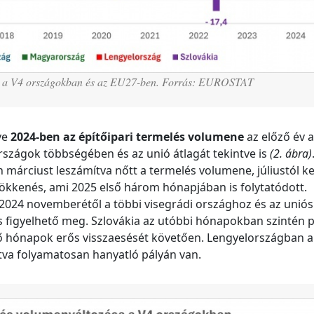
zása a V4 országokban és az EU27-ben. Forrás: EUROSTAT
ve
2024-ben az építőipari termelés volumene
az előző év 
rszágok többségében és az unió átlagát tekintve is
(2. ábra)
márciust leszámítva nőtt a termelés volumene, júliustól k
ökkenés, ami 2025 első három hónapjában is folytatódott.
 2024 novemberétől a többi visegrádi országhoz és az uniós
 figyelhető meg. Szlovákia az utóbbi hónapokban szintén p
ő hónapok erős visszaesését követően. Lengyelországban a
tva folyamatosan hanyatló pályán van.