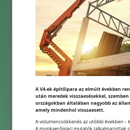
A V4-ek építőipara az elmúlt években re
után meredek visszaesésekkel, szemben a
országokban általában nagyobb az állam
amely mindenhol visszaesett.
A volumencsökkenés az utóbbi években – kev
A munkaerőpiaci mutatók (alkalmazottak s