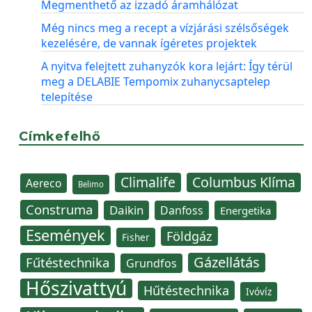
Megmenthető az izzadó áramhálózat
Még nincs meg a recept a vízjárási szélsőségek
kezelésére, de vannak ígéretes projektek
A nyitva felejtett zuhanyzók kora lejárt: Így térül
meg a DELABIE Tempomix zuhanycsaptelep
telepítése
Címkefelhő
Climalife
Columbus Klíma
Aereco
Belimo
Construma
Daikin
Danfoss
Energetika
Események
Földgáz
Fisher
Gázellátás
Fűtéstechnika
Grundfos
Hőszivattyú
Hűtéstechnika
Ivóvíz