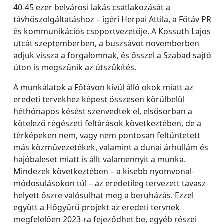
40-45 ezer belvárosi lakás csatlakozását a
távhőszolgáltatáshoz – ígéri Herpai Attila, a Főtáv PR
és kommunikációs csoportvezetője. A Kossuth Lajos
utcát szeptemberben, a buszsávot novemberben
adjuk vissza a forgalomnak, és ősszel a Szabad sajtó
úton is megszűnik az útszűkítés.
A munkálatok a Főtávon kívül álló okok miatt az
eredeti tervekhez képest összesen körülbelül
héthónapos késést szenvedtek el, elsősorban a
kötelező régészeti feltárások következtében, de a
térképeken nem, vagy nem pontosan feltüntetett
más közművezetékek, valamint a dunai árhullám és
hajóbaleset miatt is állt valamennyit a munka.
Mindezek következtében – a kisebb nyomvonal-
módosulásokon túl – az eredetileg tervezett tavasz
helyett őszre valósulhat meg a beruházás. Ezzel
együtt a Hőgyűrű projekt az eredeti tervnek
megfelelően 2023-ra fejeződhet be, egyéb részei