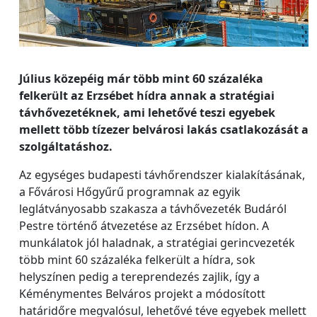
Július közepéig már több mint 60 százaléka
felkerült az Erzsébet hídra annak a stratégiai
távhővezetéknek, ami lehetővé teszi egyebek
mellett több tízezer belvárosi lakás csatlakozását a
szolgáltatáshoz.
Az egységes budapesti távhőrendszer kialakításának,
a Fővárosi Hőgyűrű programnak az egyik
leglátványosabb szakasza a távhővezeték Budáról
Pestre történő átvezetése az Erzsébet hídon. A
munkálatok jól haladnak, a stratégiai gerincvezeték
több mint 60 százaléka felkerült a hídra, sok
helyszínen pedig a tereprendezés zajlik, így a
Kéménymentes Belváros projekt a módosított
határidőre megvalósul, lehetővé téve egyebek mellett