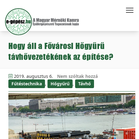
Hogy áll a Fővárosi Hőgyűrű
távhővezetékének az építése?
2019. augusztus 6.
Nem szóltak hozzá
Fűtéstechnika
,
Hőgyűrű
,
Távhő