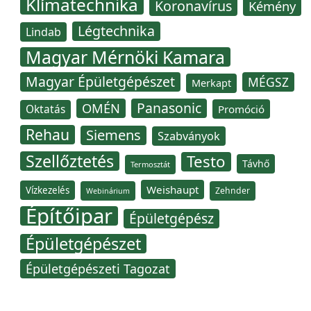
Klímatechnika
Koronavírus
Kémény
Légtechnika
Lindab
Magyar Mérnöki Kamara
Magyar Épületgépészet
MÉGSZ
Merkapt
Panasonic
OMÉN
Oktatás
Promóció
Rehau
Siemens
Szabványok
Szellőztetés
Testo
Távhő
Termosztát
Weishaupt
Vízkezelés
Zehnder
Webinárium
Építőipar
Épületgépész
Épületgépészet
Épületgépészeti Tagozat