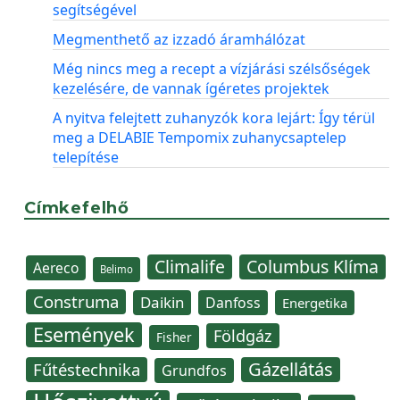
segítségével
Megmenthető az izzadó áramhálózat
Még nincs meg a recept a vízjárási szélsőségek
kezelésére, de vannak ígéretes projektek
A nyitva felejtett zuhanyzók kora lejárt: Így térül
meg a DELABIE Tempomix zuhanycsaptelep
telepítése
Címkefelhő
Climalife
Columbus Klíma
Aereco
Belimo
Construma
Daikin
Danfoss
Energetika
Események
Földgáz
Fisher
Gázellátás
Fűtéstechnika
Grundfos