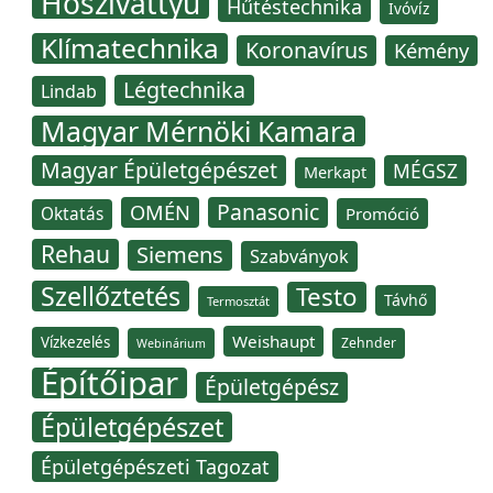
Hőszivattyú
Hűtéstechnika
Ivóvíz
Klímatechnika
Koronavírus
Kémény
Légtechnika
Lindab
Magyar Mérnöki Kamara
Magyar Épületgépészet
MÉGSZ
Merkapt
Panasonic
OMÉN
Oktatás
Promóció
Rehau
Siemens
Szabványok
Szellőztetés
Testo
Távhő
Termosztát
Weishaupt
Vízkezelés
Zehnder
Webinárium
Építőipar
Épületgépész
Épületgépészet
Épületgépészeti Tagozat