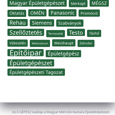
Magyar Épületgépészet
MÉGSZ
Merkapt
Panasonic
OMÉN
Oktatás
Promóció
Rehau
Siemens
Szabványok
Szellőztetés
Testo
Távhő
Termosztát
Weishaupt
Vízkezelés
Zehnder
Webinárium
Építőipar
Épületgépész
Épületgépészet
Épületgépészeti Tagozat
Az E-GÉPÉSZ szaklap a Magyar Mérnöki Kamara Épületképészeti