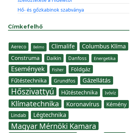
szellőztetése a Hidewtól
Hő- és gőzkabinok szabványa
Címkefelhő
Climalife
Columbus Klíma
Aereco
Belimo
Construma
Daikin
Danfoss
Energetika
Események
Földgáz
Fisher
Gázellátás
Fűtéstechnika
Grundfos
Hőszivattyú
Hűtéstechnika
Ivóvíz
Klímatechnika
Koronavírus
Kémény
Légtechnika
Lindab
Magyar Mérnöki Kamara