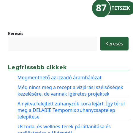
87
TETSZIK
Keresés
Keresés
Legfrissebb cikkek
Megmenthető az izzadó áramhálózat
Még nincs meg a recept a vízjárási szélsőségek
kezelésére, de vannak ígéretes projektek
A nyitva felejtett zuhanyzók kora lejárt: Így térül
meg a DELABIE Tempomix zuhanycsaptelep
telepítése
Uszoda- és wellnes-terek párátlanítása és