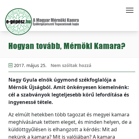
Hogyan tovább, Mérnöki Kamara?
2017. május 25.
Nem szóltak hozzá
Nagy Gyula elnök úgymond székfoglalója a
Mérnök Újságból. Amit önkényesen kiemelnénk:
cél a szabványok legteljesebb körű lefordítása és
ingyenessé tétele.
Az elmúlt hetekben több tagozat és megyei kamara
meghívásának tettem eleget, és minden helyen, de a
küldöttgyűlésen is elhangzott a kérdés: Mit ad
nekünk a kamara? Mit is valójában? A kamara