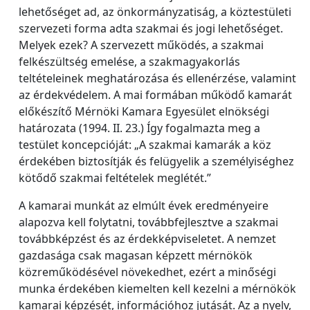
lehetőséget ad, az önkormányzatiság, a köztestületi
szervezeti forma adta szakmai és jogi lehetőséget.
Melyek ezek? A szervezett működés, a szakmai
felkészültség emelése, a szakmagyakorlás
teltételeinek meghatározása és ellenérzése, valamint
az érdekvédelem. A mai formában működő kamarát
előkészítő Mérnöki Kamara Egyesület elnökségi
határozata (1994. II. 23.) Így fogalmazta meg a
testület koncepcióját: „A szakmai kamarák a köz
érdekében biztosítják és felügyelik a személyiséghez
kötődő szakmai feltételek meglétét.”
A kamarai munkát az elmúlt évek eredményeire
alapozva kell folytatni, továbbfejlesztve a szakmai
továbbképzést és az érdekképviseletet. A nemzet
gazdasága csak magasan képzett mérnökök
közreműködésével növekedhet, ezért a minőségi
munka érdekében kiemelten kell kezelni a mérnökök
kamarai képzését, információhoz jutását. Az a nyelv,