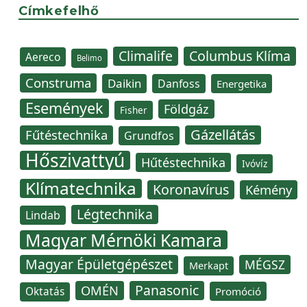
Címkefelhő
Climalife
Columbus Klíma
Aereco
Belimo
Construma
Daikin
Danfoss
Energetika
Események
Földgáz
Fisher
Gázellátás
Fűtéstechnika
Grundfos
Hőszivattyú
Hűtéstechnika
Ivóvíz
Klímatechnika
Koronavírus
Kémény
Légtechnika
Lindab
Magyar Mérnöki Kamara
Magyar Épületgépészet
MÉGSZ
Merkapt
Panasonic
OMÉN
Oktatás
Promóció