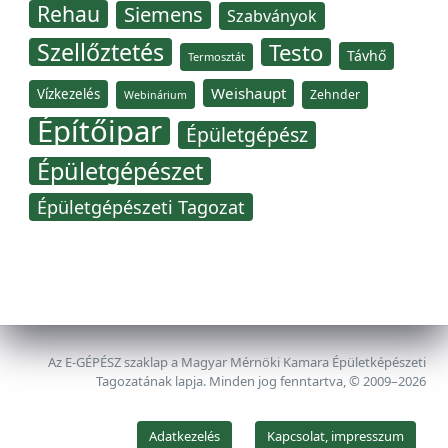
Rehau
Siemens
Szabványok
Szellőztetés
Testo
Távhő
Termosztát
Weishaupt
Vízkezelés
Zehnder
Webinárium
Építőipar
Épületgépész
Épületgépészet
Épületgépészeti Tagozat
Az E-GÉPÉSZ szaklap a Magyar Mérnöki Kamara Épületképészeti
Tagozatának lapja. Minden jog fenntartva, © 2009–2026
Adatkezelés
Kapcsolat, impresszum