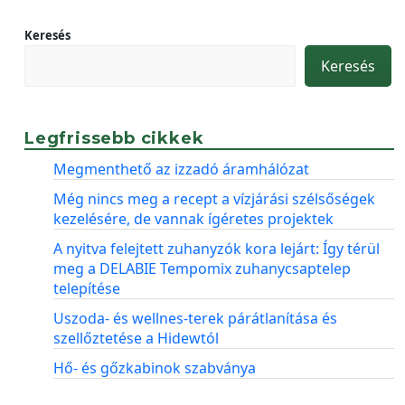
Keresés
Keresés
Legfrissebb cikkek
Megmenthető az izzadó áramhálózat
Még nincs meg a recept a vízjárási szélsőségek
kezelésére, de vannak ígéretes projektek
A nyitva felejtett zuhanyzók kora lejárt: Így térül
meg a DELABIE Tempomix zuhanycsaptelep
telepítése
Uszoda- és wellnes-terek párátlanítása és
szellőztetése a Hidewtól
Hő- és gőzkabinok szabványa