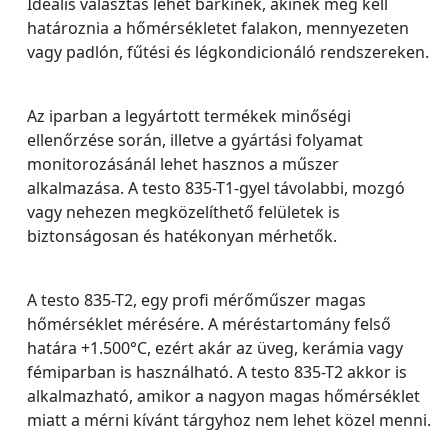
Ideális választás lehet bárkinek, akinek meg kell
határoznia a hőmérsékletet falakon, mennyezeten
vagy padlón, fűtési és légkondicionáló rendszereken.
Az iparban a legyártott termékek minőségi
ellenőrzése során, illetve a gyártási folyamat
monitorozásánál lehet hasznos a műszer
alkalmazása. A testo 835-T1-gyel távolabbi, mozgó
vagy nehezen megközelíthető felületek is
biztonságosan és hatékonyan mérhetők.
A testo 835-T2, egy profi mérőműszer magas
hőmérséklet mérésére. A méréstartomány felső
határa +1.500°C, ezért akár az üveg, kerámia vagy
fémiparban is használható. A testo 835-T2 akkor is
alkalmazható, amikor a nagyon magas hőmérséklet
miatt a mérni kívánt tárgyhoz nem lehet közel menni.