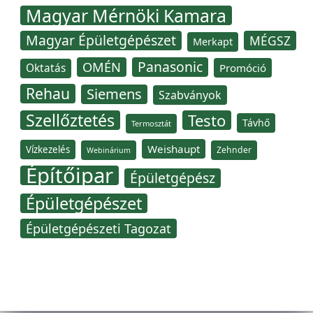
Magyar Mérnöki Kamara
Magyar Épületgépészet
MÉGSZ
Merkapt
Panasonic
OMÉN
Oktatás
Promóció
Rehau
Siemens
Szabványok
Szellőztetés
Testo
Távhő
Termosztát
Weishaupt
Vízkezelés
Zehnder
Webinárium
Építőipar
Épületgépész
Épületgépészet
Épületgépészeti Tagozat