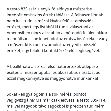
A testo 835 széria egyik fő előnye a műszerbe
integrált emissziós érték táblázat. A felhasználónak
nem kell tudni a mérni kívánt felület emissziós
értékét, mert egy listából ki tudja választani azt.
Amennyiben nincs a listában a mérendő felület, akkor
manuálisan is be lehet adni az emissziós értéket, vagy
a műszer ki is tudja számolni az egyedi emissziós
értéket, egy felületi kontaktérzékelő segítségével.
A beállítható alsó- és felső határértékek átlépése
esetén a műszer optikai és akusztikus riasztást ad,
ezzel megkönnyítve és meggyorsítva munkánkat.
Sokat kell gyalogolnia a sok mérési pontot
végigvizsgálni? Ma már csak előveszi a testo 835-T1-t,
mellyel nagyobb távolságokból is precízen tud mérni.