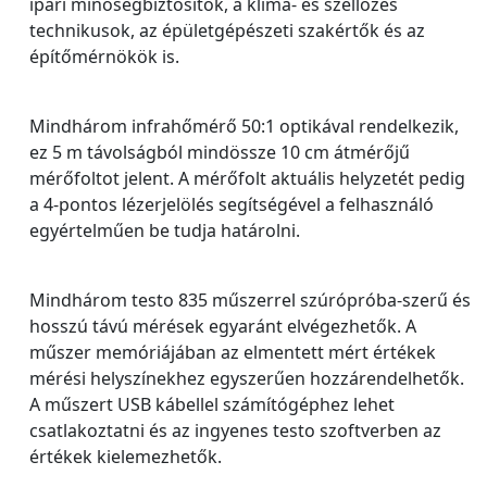
ipari minőségbiztosítók, a klíma- és szellőzés
technikusok, az épületgépészeti szakértők és az
építőmérnökök is.
Mindhárom infrahőmérő 50:1 optikával rendelkezik,
ez 5 m távolságból mindössze 10 cm átmérőjű
mérőfoltot jelent. A mérőfolt aktuális helyzetét pedig
a 4-pontos lézerjelölés segítségével a felhasználó
egyértelműen be tudja határolni.
Mindhárom testo 835 műszerrel szúrópróba-szerű és
hosszú távú mérések egyaránt elvégezhetők. A
műszer memóriájában az elmentett mért értékek
mérési helyszínekhez egyszerűen hozzárendelhetők.
A műszert USB kábellel számítógéphez lehet
csatlakoztatni és az ingyenes testo szoftverben az
értékek kielemezhetők.