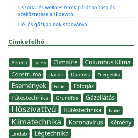
Uszoda- és wellnes-terek párátlanítása és
szellőztetése a Hidewtól
Hő- és gőzkabinok szabványa
Címkefelhő
Climalife
Columbus Klíma
Aereco
Belimo
Construma
Daikin
Danfoss
Energetika
Események
Földgáz
Fisher
Gázellátás
Fűtéstechnika
Grundfos
Hőszivattyú
Hűtéstechnika
Ivóvíz
Klímatechnika
Koronavírus
Kémény
Légtechnika
Lindab