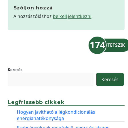
Szóljon hozzá
A hozzászóláshoz
be kell jelentkezni
.
174
TETSZIK
Keresés
Keresés
Legfrissebb cikkek
Hogyan javítható a légkondicionálás
energiahatékonysága
Szabványoknak megfelelő, gyors és alapos