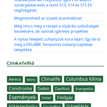
szivárgáskeresés a testo 513, 514 és 515 EX
segítségével
Megmenthető az izzadó áramhálózat
Még nincs meg a recept a vízjárási szélsőségek
kezelésére, de vannak ígéretes projektek
A nyitva felejtett zuhanyzók kora lejárt: Így térül
meg a DELABIE Tempomix zuhanycsaptelep
telepítése
Címkefelhő
Climalife
Columbus Klíma
Aereco
Belimo
Construma
Daikin
Danfoss
Energetika
Események
Földgáz
Fisher
Gázellátás
Fűtéstechnika
Grundfos