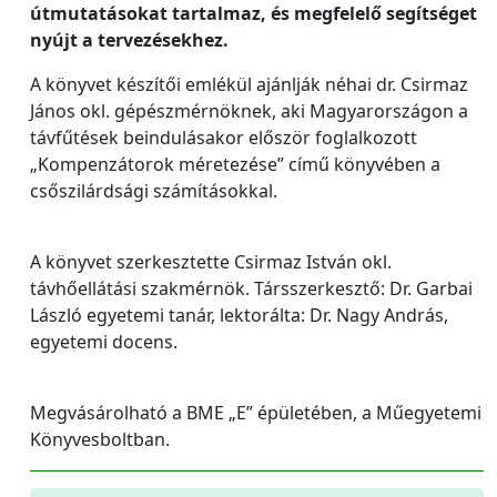
útmutatásokat tartalmaz, és megfelelő segítséget
nyújt a tervezésekhez.
A könyvet készítői emlékül ajánlják néhai dr. Csirmaz
János okl. gépészmérnöknek, aki Magyarországon a
távfűtések beindulásakor először foglalkozott
„Kompenzátorok méretezése” című könyvében a
csőszilárdsági számításokkal.
A könyvet szerkesztette Csirmaz István okl.
távhőellátási szakmérnök. Társszerkesztő: Dr. Garbai
László egyetemi tanár, lektorálta: Dr. Nagy András,
egyetemi docens.
Megvásárolható a BME „E” épületében, a Műegyetemi
Könyvesboltban.