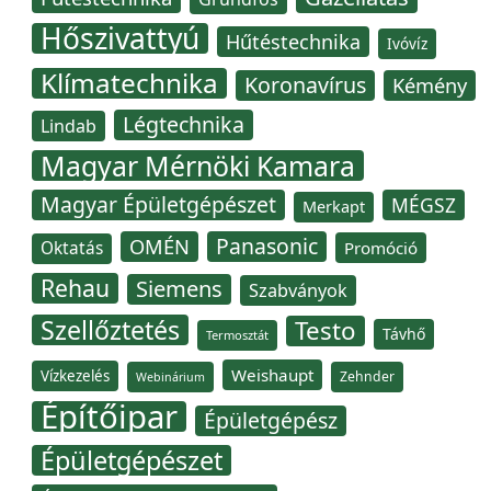
Hőszivattyú
Hűtéstechnika
Ivóvíz
Klímatechnika
Koronavírus
Kémény
Légtechnika
Lindab
Magyar Mérnöki Kamara
Magyar Épületgépészet
MÉGSZ
Merkapt
Panasonic
OMÉN
Oktatás
Promóció
Rehau
Siemens
Szabványok
Szellőztetés
Testo
Távhő
Termosztát
Weishaupt
Vízkezelés
Zehnder
Webinárium
Építőipar
Épületgépész
Épületgépészet