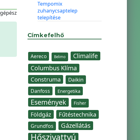
Tempomix
zuhanycsaptelep
-gépész
telepítése
Címkefelhő
Climalife
Aereco
Belimo
Columbus Klíma
Construma
Daikin
Danfoss
Energetika
Események
Fisher
Fűtéstechnika
Földgáz
Gázellátás
Grundfos
Hőszivattyú