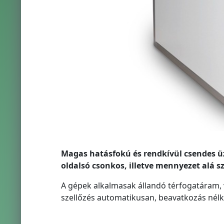
Magas hatásfokú és rendkívül csendes üz
oldalsó csonkos, illetve mennyezet alá sz
A gépek alkalmasak állandó térfogatáram,
szellőzés automatikusan, beavatkozás nélkül