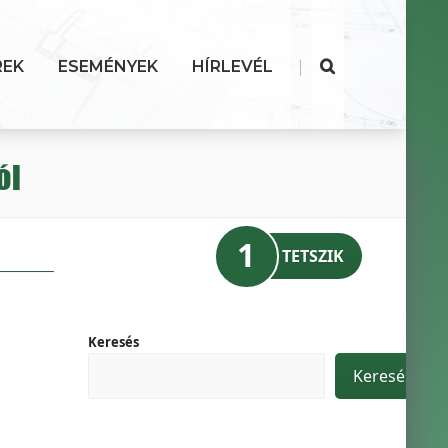
|
REK
ESEMÉNYEK
HÍRLEVÉL
ól
1
TETSZIK
Keresés
Keresés