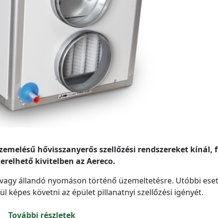
emelésű hővisszanyerős szellőzési rendszereket kínál, f
erelhető kivitelben az Aereco.
 vagy állandó nyomáson történő üzemeltetésre. Utóbbi ese
 képes követni az épület pillanatnyi szellőzési igényét.
További részletek