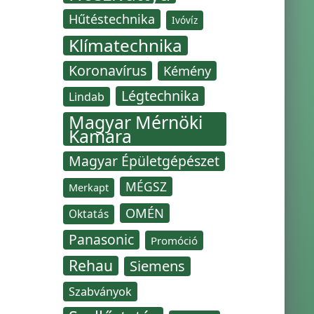
Hűtéstechnika
Ivóvíz
Klímatechnika
Koronavírus
Kémény
Légtechnika
Lindab
Magyar Mérnöki
Kamara
Magyar Épületgépészet
MÉGSZ
Merkapt
OMÉN
Oktatás
Panasonic
Promóció
Rehau
Siemens
Szabványok