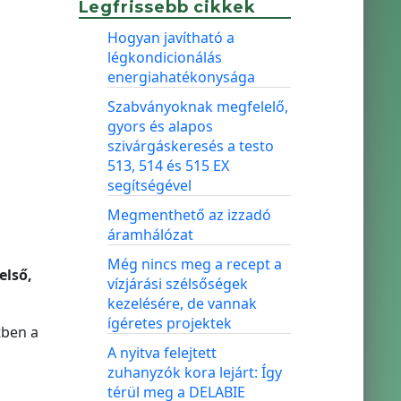
Legfrissebb cikkek
Hogyan javítható a
légkondicionálás
energiahatékonysága
Szabványoknak megfelelő,
gyors és alapos
szivárgáskeresés a testo
513, 514 és 515 EX
segítségével
Megmenthető az izzadó
áramhálózat
Még nincs meg a recept a
első,
vízjárási szélsőségek
kezelésére, de vannak
ígéretes projektek
tben a
A nyitva felejtett
zuhanyzók kora lejárt: Így
térül meg a DELABIE