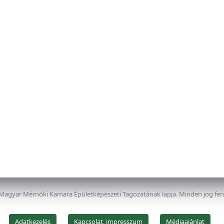
 Magyar Mérnöki Kamara Épületképészeti Tagozatának lapja. Minden jog fe
Adatkezelés
Kapcsolat, impresszum
Médiaajánlat