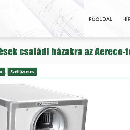
FŐOLDAL
HÍ
ések családi házakra az Aereco-t
o
,
Szellőztetés