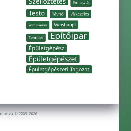
Szellőztetés
Termosztát
Testo
Távhő
Vízkezelés
Weishaupt
Webinárium
Építőipar
Zehnder
Épületgépész
Épületgépészet
Épületgépészeti Tagozat
nntartva, © 2009–2026