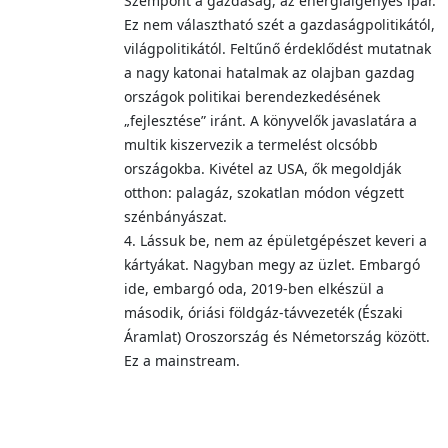
Szempont a gazdaság, az energiaigényes ipar.
Ez nem választható szét a gazdaságpolitikától,
világpolitikától. Feltűnő érdeklődést mutatnak
a nagy katonai hatalmak az olajban gazdag
országok politikai berendezkedésének
„fejlesztése” iránt. A könyvelők javaslatára a
multik kiszervezik a termelést olcsóbb
országokba. Kivétel az USA, ők megoldják
otthon: palagáz, szokatlan módon végzett
szénbányászat.
4. Lássuk be, nem az épületgépészet keveri a
kártyákat. Nagyban megy az üzlet. Embargó
ide, embargó oda, 2019-ben elkészül a
második, óriási földgáz-távvezeték (Északi
Áramlat) Oroszország és Németország között.
Ez a mainstream.