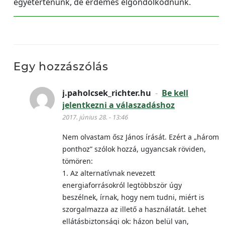
egyetértenünk, de érdemes elgondolkodnunk.
Egy hozzászólás
j.paholcsek_richter.hu
-
Be kell
jelentkezni a válaszadáshoz
2017. június 28. - 13:46
Nem olvastam ősz János írását. Ezért a „három
ponthoz” szólok hozzá, ugyancsak röviden,
tömören:
1. Az alternatívnak nevezett
energiaforrásokról legtöbbször úgy
beszélnek, írnak, hogy nem tudni, miért is
szorgalmazza az illető a használatát. Lehet
ellátásbiztonsági ok: házon belül van,