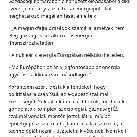
Gazdasági Kamarában elhangzott előadásából a cikk
szerzője néhány, a mai hazai energiapolitikát
meghatározó megállapítását emelte ki:
• „A magunkfajta országok számára, amelyek nem
elég gazdagok, az alternatív energia
finanszírozhatatlan.
• A nukleáris energia Európában nélkülözhetetlen.
• Ma Európában az ár a legfontosabb az energia
ügyében, a klíma csak másodlagos.”
Korántsem azért idéztük a fentieket, hogy
politizálásra csábítsuk az e-gépész szakmai
közönségét. Sokkal inkább azért tettük, mert ezek a
gondolatok komplex, szociológiai, gazdasági ÉS
szakmai vonalak mentén jöttek létre, míg az
épületgépész szakma hajlamos csak a szakmát, a
technológiát nézni – tisztelet a kivételnek. Nem kell