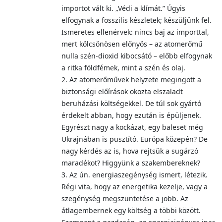
importot vált ki. „Védi a klímát.” Úgyis
elfogynak a fosszilis készletek; készüljünk fel.
Ismeretes ellenérvek: nincs baj az importtal,
mert kölcsönösen előnyös – az atomerőmű
nulla szén-dioxid kibocsátó – előbb elfogynak
a ritka földfémek, mint a szén és olaj.
2. Az atomerőművek helyzete megingott a
biztonsági előírások okozta elszaladt
beruházási költségekkel. De túl sok gyártó
érdekelt abban, hogy ezután is épüljenek.
Egyrészt nagy a kockázat, egy baleset még
Ukrajnában is pusztító. Európa közepén? De
nagy kérdés az is, hova rejtsük a sugárzó
maradékot? Higgyünk a szakembereknek?
3. Az ún. energiaszegénység ismert, létezik.
Régi vita, hogy az energetika kezelje, vagy a
szegénység megszüntetése a jobb. Az
átlagembernek egy költség a többi között.