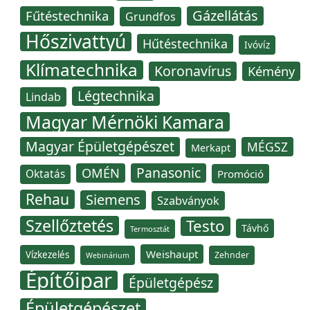
Gázellátás
Fűtéstechnika
Grundfos
Hőszivattyú
Hűtéstechnika
Ivóvíz
Klímatechnika
Koronavírus
Kémény
Légtechnika
Lindab
Magyar Mérnöki Kamara
Magyar Épületgépészet
MÉGSZ
Merkapt
Panasonic
OMÉN
Oktatás
Promóció
Rehau
Siemens
Szabványok
Szellőztetés
Testo
Távhő
Termosztát
Weishaupt
Vízkezelés
Zehnder
Webinárium
Építőipar
Épületgépész
Épületgépészet