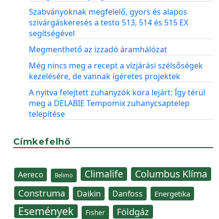
Szabványoknak megfelelő, gyors és alapos
szivárgáskeresés a testo 513, 514 és 515 EX
segítségével
Megmenthető az izzadó áramhálózat
Még nincs meg a recept a vízjárási szélsőségek
kezelésére, de vannak ígéretes projektek
A nyitva felejtett zuhanyzók kora lejárt: Így térül
meg a DELABIE Tempomix zuhanycsaptelep
telepítése
Címkefelhő
Climalife
Columbus Klíma
Aereco
Belimo
Construma
Daikin
Danfoss
Energetika
Események
Földgáz
Fisher