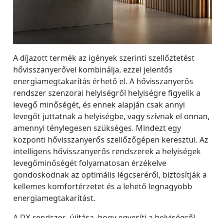
A díjazott termék az igények szerinti szellőztetést
hővisszanyerővel kombinálja, ezzel jelentős
energiamegtakarítás érhető el. A hővisszanyerős
rendszer szenzorai helyiségről helyiségre figyelik a
levegő minőségét, és ennek alapján csak annyi
levegőt juttatnak a helyiségbe, vagy szívnak el onnan,
amennyi ténylegesen szükséges. Mindezt egy
központi hővisszanyerős szellőzőgépen keresztül. Az
intelligens hővisszanyerős rendszerek a helyiségek
levegőminőségét folyamatosan érzékelve
gondoskodnak az optimális légcseréről, biztosítják a
kellemes komfortérzetet és a lehető legnagyobb
energiamegtakarítást.
A DX-rendszer újítása, hogy egyesíti a helyiségről