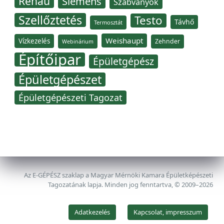
Rehau
Siemens
Szabványok
Szellőztetés
Testo
Távhő
Termosztát
Weishaupt
Vízkezelés
Zehnder
Webinárium
Építőipar
Épületgépész
Épületgépészet
Épületgépészeti Tagozat
Az E-GÉPÉSZ szaklap a Magyar Mérnöki Kamara Épületképészeti
Tagozatának lapja. Minden jog fenntartva, © 2009–2026
Adatkezelés
Kapcsolat, impresszum