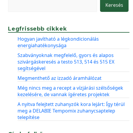
Keresés
Legfrissebb cikkek
Hogyan javítható a légkondicionálás
energiahatékonysága
Szabványoknak megfelelő, gyors és alapos
szivárgáskeresés a testo 513, 514 és 515 EX
segítségével
Megmenthető az izzadó áramhálózat
Még nincs meg a recept a vízjárási szélsőségek
kezelésére, de vannak ígéretes projektek
A nyitva felejtett zuhanyzók kora lejárt: Így térül
meg a DELABIE Tempomix zuhanycsaptelep
telepítése