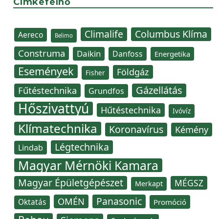
Címkefelhő
Climalife
Columbus Klíma
Aereco
Belimo
Construma
Daikin
Danfoss
Energetika
Események
Földgáz
Fisher
Gázellátás
Fűtéstechnika
Grundfos
Hőszivattyú
Hűtéstechnika
Ivóvíz
Klímatechnika
Koronavírus
Kémény
Légtechnika
Lindab
Magyar Mérnöki Kamara
Magyar Épületgépészet
MÉGSZ
Merkapt
Panasonic
OMÉN
Oktatás
Promóció