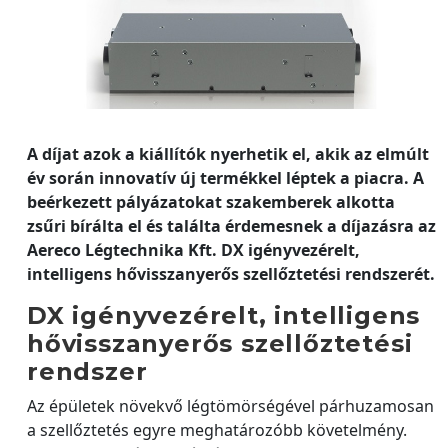
A díjat azok a kiállítók nyerhetik el, akik az elmúlt
év során innovatív új termékkel léptek a piacra. A
beérkezett pályázatokat szakemberek alkotta
zsűri bírálta el és találta érdemesnek a díjazásra az
Aereco Légtechnika Kft. DX igényvezérelt,
intelligens hővisszanyerős szellőztetési rendszerét.
DX igényvezérelt, intelligens
hővisszanyerős szellőztetési
rendszer
Az épületek növekvő légtömörségével párhuzamosan
a szellőztetés egyre meghatározóbb követelmény.