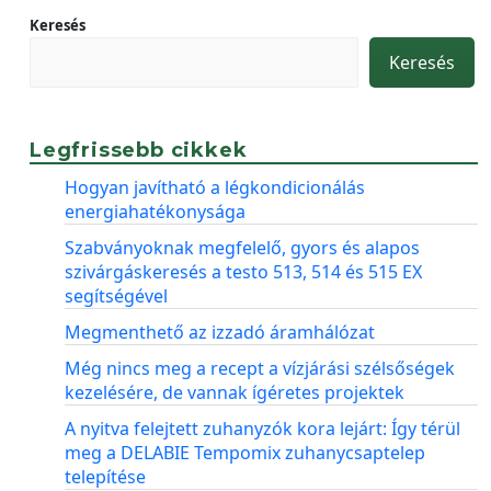
Keresés
Keresés
Legfrissebb cikkek
Hogyan javítható a légkondicionálás
energiahatékonysága
Szabványoknak megfelelő, gyors és alapos
szivárgáskeresés a testo 513, 514 és 515 EX
segítségével
Megmenthető az izzadó áramhálózat
Még nincs meg a recept a vízjárási szélsőségek
kezelésére, de vannak ígéretes projektek
A nyitva felejtett zuhanyzók kora lejárt: Így térül
meg a DELABIE Tempomix zuhanycsaptelep
telepítése