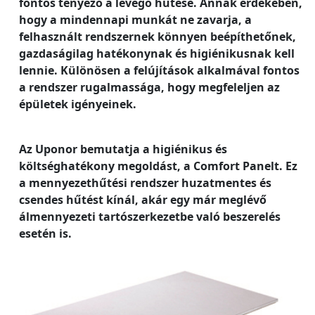
fontos tényező a levegő hűtése. Annak érdekében,
hogy a mindennapi munkát ne zavarja, a
felhasznált rendszernek könnyen beépíthetőnek,
gazdaságilag hatékonynak és higiénikusnak kell
lennie. Különösen a felújítások alkalmával fontos
a rendszer rugalmassága, hogy megfeleljen az
épületek igényeinek.
Az Uponor bemutatja a higiénikus és
költséghatékony megoldást, a Comfort Panelt. Ez
a mennyezethűtési rendszer huzatmentes és
csendes hűtést kínál, akár egy már meglévő
álmennyezeti tartószerkezetbe való beszerelés
esetén is.