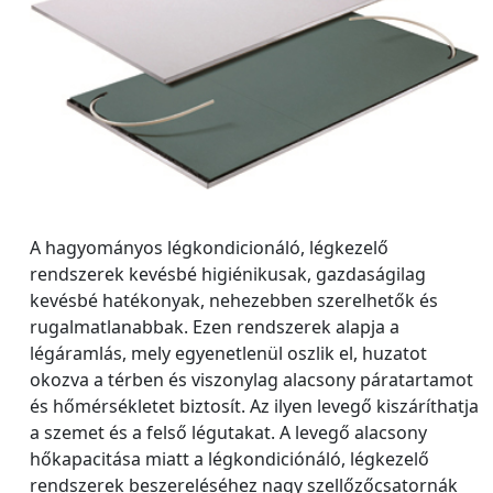
A hagyományos légkondicionáló, légkezelő
rendszerek kevésbé higiénikusak, gazdaságilag
kevésbé hatékonyak, nehezebben szerelhetők és
rugalmatlanabbak. Ezen rendszerek alapja a
légáramlás, mely egyenetlenül oszlik el, huzatot
okozva a térben és viszonylag alacsony páratartamot
és hőmérsékletet biztosít. Az ilyen levegő kiszáríthatja
a szemet és a felső légutakat. A levegő alacsony
hőkapacitása miatt a légkondiciónáló, légkezelő
rendszerek beszereléséhez nagy szellőzőcsatornák