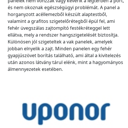
panelek nem vonzzák vagy keverik a légtérben a port,
és nem okoznak egészségügyi problémát. A panel a
horganyzott acéllemezből készült alaptestből,
valamint a grafitos szigetelőrétegből épül fel, ami
fehér üvegszálas zajtompító festékréteggel lett
ellátva, mely a rendszer hangszigetelését biztosítja.
Különösen jól szigeteltek a vak panelek, amelyek
jobban elnyelik a zajt. Minden panelen egy fehér
gyapjúszövet borítás található, ami által a kivitelezés
után azonos látvány tárul elénk, mint a hagyományos
álmennyezetek esetében.