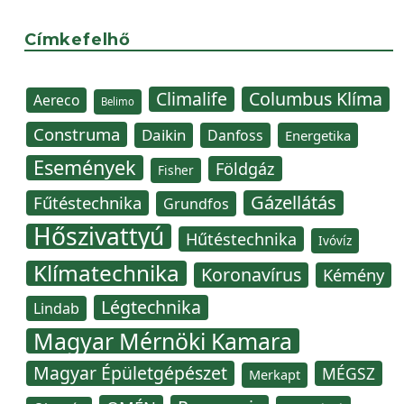
Címkefelhő
Climalife
Columbus Klíma
Aereco
Belimo
Construma
Daikin
Danfoss
Energetika
Események
Földgáz
Fisher
Gázellátás
Fűtéstechnika
Grundfos
Hőszivattyú
Hűtéstechnika
Ivóvíz
Klímatechnika
Koronavírus
Kémény
Légtechnika
Lindab
Magyar Mérnöki Kamara
Magyar Épületgépészet
MÉGSZ
Merkapt