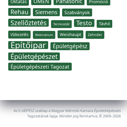
Panasonic
OMÉN
Oktatás
Promóció
Rehau
Siemens
Szabványok
Szellőztetés
Testo
Távhő
Termosztát
Weishaupt
Vízkezelés
Zehnder
Webinárium
Építőipar
Épületgépész
Épületgépészet
Épületgépészeti Tagozat
Az E-GÉPÉSZ szaklap a Magyar Mérnöki Kamara Épületképészeti
Tagozatának lapja. Minden jog fenntartva, © 2009–2026