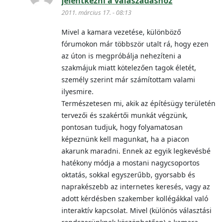
jelentkezni a válaszadáshoz
2011. március 17. - 08:13
Mivel a kamara vezetése, különböző
fórumokon már többször utalt rá, hogy ezen
az úton is megpróbálja nehezíteni a
szakmájuk miatt kötelezően tagok életét,
személy szerint már számítottam valami
ilyesmire.
Természetesen mi, akik az építésügy területén
tervezői és szakértői munkát végzünk,
pontosan tudjuk, hogy folyamatosan
képeznünk kell magunkat, ha a piacon
akarunk maradni. Ennek az egyik legkevésbé
hatékony módja a mostani nagycsoportos
oktatás, sokkal egyszerűbb, gyorsabb és
naprakészebb az internetes keresés, vagy az
adott kérdésben szakember kollégákkal való
interaktív kapcsolat. Mivel (különös választási