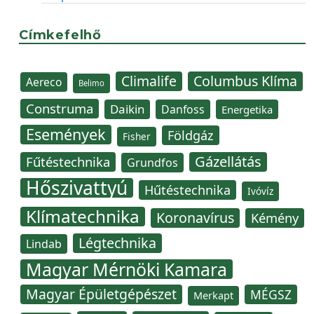
Címkefelhő
Climalife
Columbus Klíma
Aereco
Belimo
Construma
Daikin
Danfoss
Energetika
Események
Földgáz
Fisher
Gázellátás
Fűtéstechnika
Grundfos
Hőszivattyú
Hűtéstechnika
Ivóvíz
Klímatechnika
Koronavírus
Kémény
Légtechnika
Lindab
Magyar Mérnöki Kamara
Magyar Épületgépészet
MÉGSZ
Merkapt