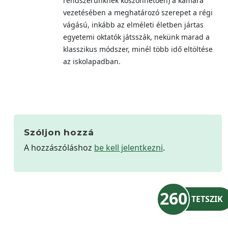
rendszerünknek köszönhetően) a kamara
vezetésében a meghatározó szerepet a régi
vágású, inkább az elméleti életben jártas
egyetemi oktatók játsszák, nekünk marad a
klasszikus módszer, minél több idő eltöltése
az iskolapadban.
Szóljon hozzá
A hozzászóláshoz
be kell jelentkezni
.
260
TETSZIK