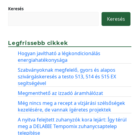
Keresés
Keresés
Legfrissebb cikkek
Hogyan javítható a légkondicionálás
energiahatékonysága
Szabványoknak megfelelő, gyors és alapos
szivárgáskeresés a testo 513, 514 és 515 EX
segítségével
Megmenthető az izzadó áramhálózat
Még nincs meg a recept a vízjárási szélsőségek
kezelésére, de vannak ígéretes projektek
A nyitva felejtett zuhanyzók kora lejárt: Így térül
meg a DELABIE Tempomix zuhanycsaptelep
telepítése