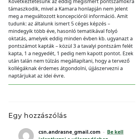
Következtetésünk az eddig megismert pontszámokra
támaszkodik, mivel a Kamara honlapján nem jelent
meg a megváltozott koncepcióról információ. Amit
tudunk: az általunk ismert 5 céges képzés –
mindegyik több éve, hasonló tematikával folyó
oktatás, amelyek eddig minden évben kb. ugyanazt a
pontszámot kapták – közül 3 a tavalyi pontszám felét
kapta, 1 a negyedét, 1 pedig nem kapott pontot. Ezek
után talán nem túlzás megállapítani, hogy a tervező
kollégáknak érdemes átgondolni, újjászervezni a
naptárjukat az idei évre.
Egy hozzászólás
csn.andrasne_gmail.com
-
Be kell