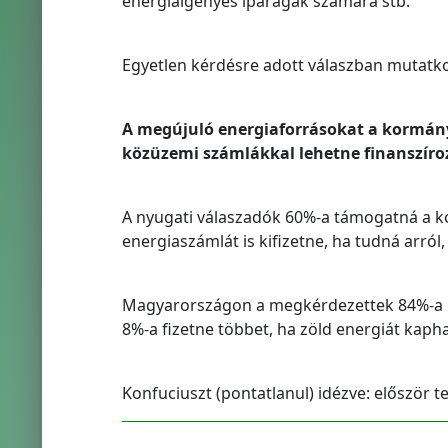
energiaigényes iparágak számára stb.
Egyetlen kérdésre adott válaszban mutatko
A megújuló energiaforrásokat a kormány
közüzemi számlákkal lehetne finanszíro
A nyugati válaszadók 60%-a támogatná a 
energiaszámlát is kifizetne, ha tudná arról
Magyarországon a megkérdezettek 84%-a 
8%-a fizetne többet, ha zöld energiát kaph
Konfuciuszt (pontatlanul) idézve: először t