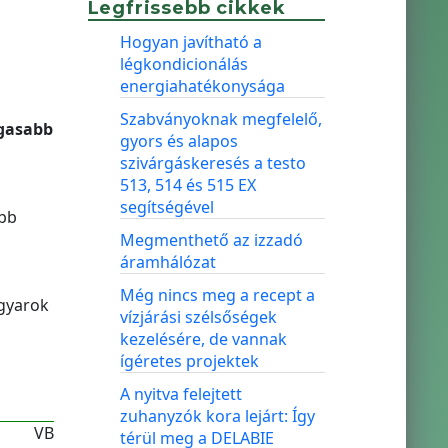
Legfrissebb cikkek
Hogyan javítható a
légkondicionálás
energiahatékonysága
Szabványoknak megfelelő,
agasabb
gyors és alapos
szivárgáskeresés a testo
513, 514 és 515 EX
segítségével
abb
Megmenthető az izzadó
áramhálózat
Még nincs meg a recept a
gyarok
vízjárási szélsőségek
kezelésére, de vannak
ígéretes projektek
A nyitva felejtett
zuhanyzók kora lejárt: Így
VB
térül meg a DELABIE