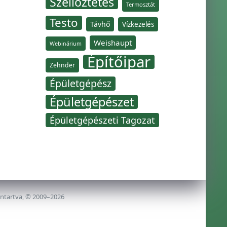
Szellőztetés
Termosztát
Testo
Távhő
Vízkezelés
Weishaupt
Webinárium
Építőipar
Zehnder
Épületgépész
Épületgépészet
Épületgépészeti Tagozat
nntartva, © 2009–2026