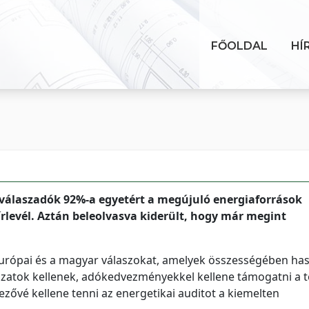
FŐOLDAL
HÍ
 válaszadók 92%-a egyetért a megújuló energiaforrások
rlevél. Aztán beleolvasva kiderült, hogy már megint
-európai és a magyar válaszokat, amelyek összességében ha
zatok kellenek, adókedvezményekkel kellene támogatni a t
lezővé kellene tenni az energetikai auditot a kiemelten