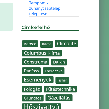
Tempomix
zuhanycsaptelep
telepítése
Címkefelhő
Climalife
Aereco
Belimo
Columbus Klíma
Construma
Daikin
Danfoss
Energetika
Események
Fisher
Fűtéstechnika
Földgáz
Gázellátás
Grundfos
Hőszivattyú