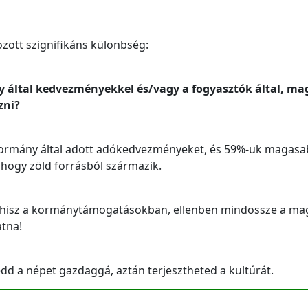
zott szignifikáns különbség:
 által kedvezményekkel és/vagy a fogyasztók által, m
zni?
kormány által adott adókedvezményeket, és 59%-uk magas
, hogy zöld forrásból származik.
hisz a kormánytámogatásokban, ellenben mindössze a ma
atna!
edd a népet gazdaggá, aztán terjesztheted a kultúrát.