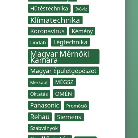
Hűtéstechnika
Ivóvíz
Klímatechnika
Koronavírus
Kémény
Légtechnika
Lindab
Magyar Mérnöki
Kamara
Magyar Épületgépészet
MÉGSZ
Merkapt
OMÉN
Oktatás
Panasonic
Promóció
Rehau
Siemens
Szabványok