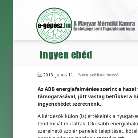
Ingyen ebéd
2013. július 11.
Nem szóltak hozzá
Az ABB energiafelmérése szerint a hazai
támogatásával, jött vastag betűkkel a hí
ingyenebédet szeretnénk.
A kérdezők külön (is) értékelték a nyugat
tendenciát mutattak. Okosabb energiaháló
szerelhető szolár panelek telepítését, köte