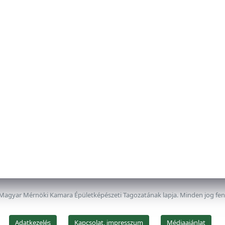
 Magyar Mérnöki Kamara Épületképészeti Tagozatának lapja. Minden jog fe
Adatkezelés
Kapcsolat, impresszum
Médiaajánlat