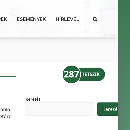
|
REK
ESEMÉNYEK
HÍRLEVÉL
287
TETSZIK
Keresés
Keresés
sonló
etőre