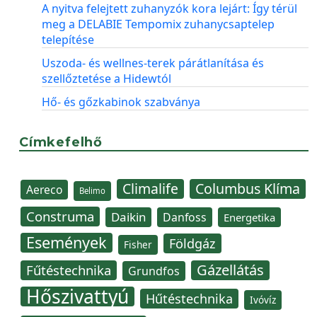
A nyitva felejtett zuhanyzók kora lejárt: Így térül
meg a DELABIE Tempomix zuhanycsaptelep
telepítése
Uszoda- és wellnes-terek párátlanítása és
szellőztetése a Hidewtól
Hő- és gőzkabinok szabványa
Címkefelhő
Climalife
Columbus Klíma
Aereco
Belimo
Construma
Daikin
Danfoss
Energetika
Események
Földgáz
Fisher
Gázellátás
Fűtéstechnika
Grundfos
Hőszivattyú
Hűtéstechnika
Ivóvíz