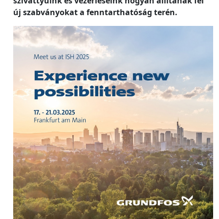
szivattyúink és vezérléseink hogyan állítanak fel
új szabványokat a fenntarthatóság terén.