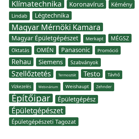
Klímatechnika
Koronavírus
Kémény
Légtechnika
Lindab
Magyar Mérnöki Kamara
Magyar Épületgépészet
MÉGSZ
Merkapt
Panasonic
OMÉN
Oktatás
Promóció
Rehau
Siemens
Szabványok
Szellőztetés
Testo
Távhő
Termosztát
Weishaupt
Vízkezelés
Zehnder
Webinárium
Építőipar
Épületgépész
Épületgépészet
Épületgépészeti Tagozat