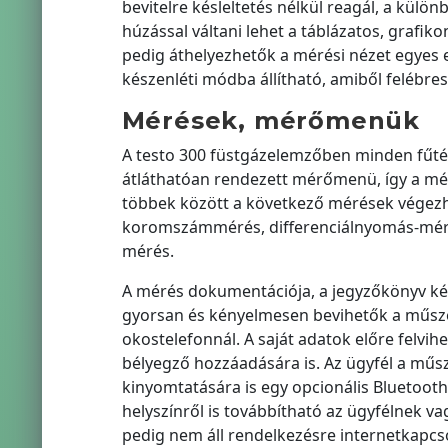
bevitelre késleltetés nélkül reagál, a kül
húzással váltani lehet a táblázatos, grafi
pedig áthelyezhetők a mérési nézet egyes 
készenléti módba állítható, amiből felébre
Mérések, mérőmenük
A testo 300 füstgázelemzőben minden fűtés
átláthatóan rendezett mérőmenü, így a m
többek között a következő mérések végezh
koromszámmérés, differenciálnyomás-méré
mérés.
A mérés dokumentációja, a jegyzőkönyv kész
gyorsan és kényelmesen bevihetők a műszer
okostelefonnál. A saját adatok előre felvi
bélyegző hozzáadására is. Az ügyfél a műsz
kinyomtatására is egy opcionális Bluetooth
helyszínről is továbbítható az ügyfélnek v
pedig nem áll rendelkezésre internetkapcso