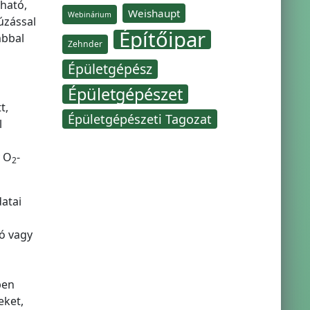
lható,
Weishaupt
Webinárium
úzással
Építőipar
mbbal
Zehnder
Épületgépész
Épületgépészet
t,
Épületgépészeti Tagozat
l
 O
-
2
atai
gó vagy
ben
eket,