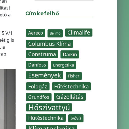
rán
itást
Címkefelhő
ető a
Climalife
Aereco
 5 V/1
Belimo
étig is
Columbus Klíma
, a
Construma
rab
Daikin
Danfoss
Energetika
Események
Fisher
Fűtéstechnika
Földgáz
Gázellátás
Grundfos
Hőszivattyú
Hűtéstechnika
Ivóvíz
Klímatechnika