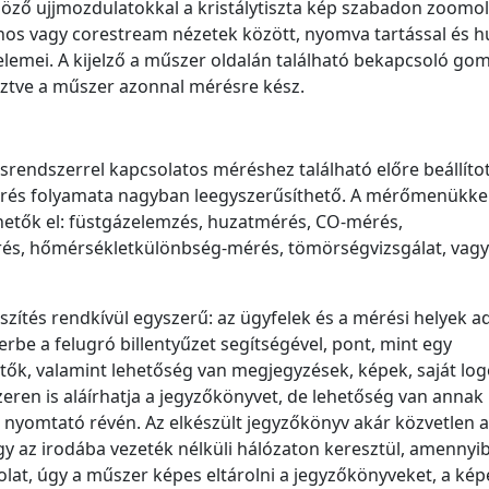
önböző ujjmozdulatokkal a kristálytiszta kép szabadon zoomo
konos vagy corestream nézetek között, nyomva tartással és h
elemei. A kijelző a műszer oldalán található bekapcsoló go
sztve a műszer azonnal mérésre kész.
rendszerrel kapcsolatos méréshez található előre beállítot
érés folyamata nagyban leegyszerűsíthető. A mérőmenükke
etők el: füstgázelemzés, huzatmérés, CO-mérés,
s, hőmérsékletkülönbség-mérés, tömörségvizsgálat, vagy
ítés rendkívül egyszerű: az ügyfelek és a mérési helyek ad
be a felugró billentyűzet segítségével, pont, mint egy
hetők, valamint lehetőség van megjegyzések, képek, saját lo
eren is aláírhatja a jegyzőkönyvet, de lehetőség van annak
 nyomtató révén. Az elkészült jegyzőkönyv akár közvetlen a
agy az irodába vezeték nélküli hálózaton keresztül, amennyi
lat, úgy a műszer képes eltárolni a jegyzőkönyveket, a kép