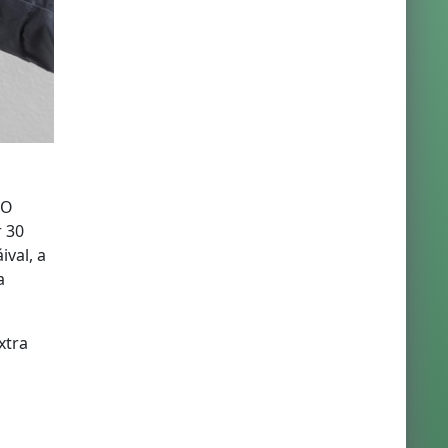
NO
r 30
ival, a
a
xtra