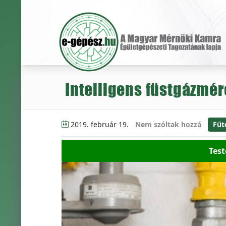
Intelligens füstgázmér
2019. február 19.
Nem szóltak hozzá
Fűt
Test