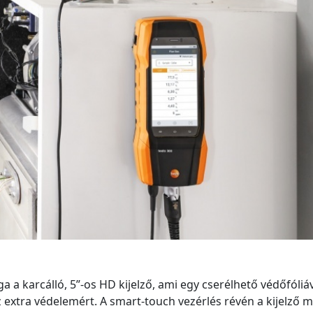
 karcálló, 5”-os HD kijelző, ami egy cserélhető védőfóliá
z extra védelemért. A smart-touch vezérlés révén a kijelző 