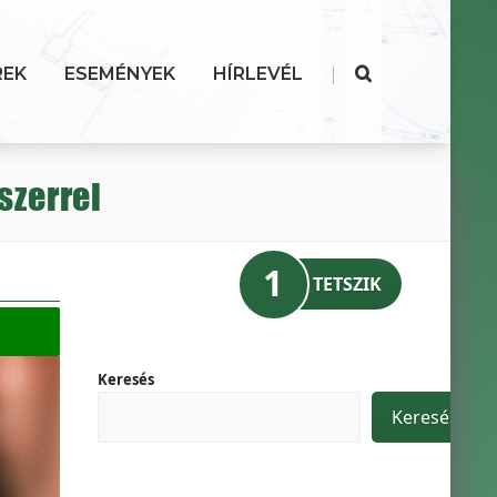
|
REK
ESEMÉNYEK
HÍRLEVÉL
szerrel
1
TETSZIK
Keresés
Keresés