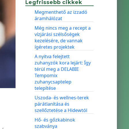
Legfrissebb cikkek
Megmenthető az izzadó
áramhálózat
Még nincs meg a recept a
vízjárási szélsőségek
kezelésére, de vannak
ígéretes projektek
A nyitva felejtett
zuhanyzók kora lejárt: Így
térül meg a DELABIE
Tempomix
zuhanycsaptelep
telepítése
Uszoda- és wellnes-terek
párátlanítása és
szellőztetése a Hidewtól
Hő- és gőzkabinok
szabványa