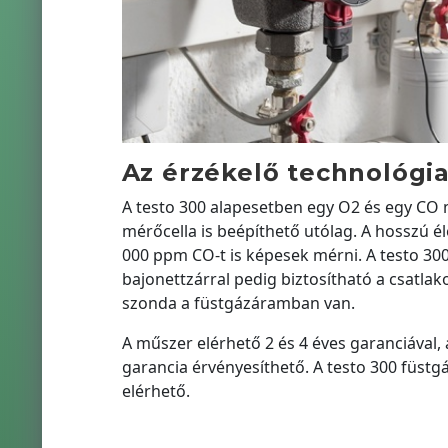
Az érzékelő technológi
A testo 300 alapesetben egy O2 és egy CO 
mérőcella is beépíthető utólag. A hosszú él
000 ppm CO-t is képesek mérni. A testo 300 k
bajonettzárral pedig biztosítható a csatla
szonda a füstgázáramban van.
A műszer elérhető 2 és 4 éves garanciával,
garancia érvényesíthető. A testo 300 füstg
elérhető.