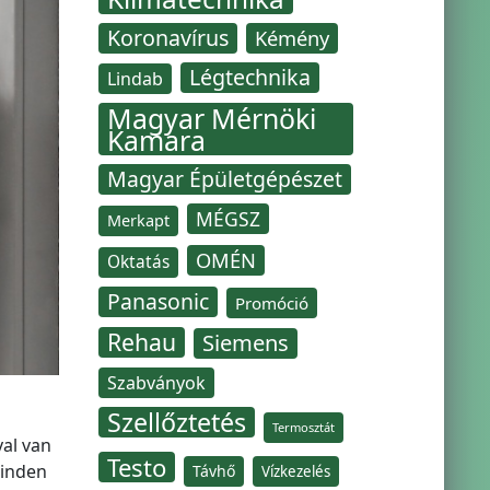
Koronavírus
Kémény
Légtechnika
Lindab
Magyar Mérnöki
Kamara
Magyar Épületgépészet
MÉGSZ
Merkapt
OMÉN
Oktatás
Panasonic
Promóció
Rehau
Siemens
Szabványok
Szellőztetés
Termosztát
val van
Testo
minden
Távhő
Vízkezelés