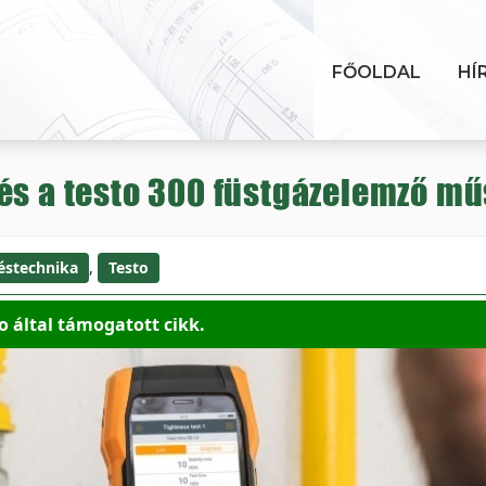
FŐOLDAL
HÍ
és a testo 300 füstgázelemző mű
éstechnika
,
Testo
o által támogatott cikk.