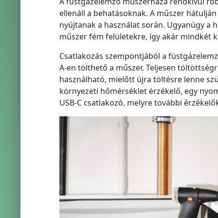
A füstgázelemző műszerháza rendkívül rob
ellenáll a behatásoknak. A műszer hátulján 
nyújtanak a használat során. Ugyanúgy a há
műszer fém felületekre, így akár mindkét k
Csatlakozás szempontjából a füstgázelemző
A-en tölthető a műszer. Teljesen töltöttség
használható, mielőtt újra töltésre lenne sz
környezeti hőmérséklet érzékelő, egy nyom
USB-C csatlakozó, melyre további érzékelő