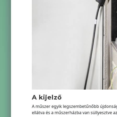
A kijelző
A műszer egyik legszembetűnőbb újdonsága a
ellátva és a műszerházba van süllyesztve a