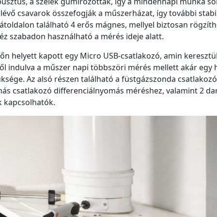
usztus, a szélek gumírozottak, így a mindennapi munka so
lévő csavarok összefogják a műszerházat, így további stabil
toldalon található 4 erős mágnes, mellyel biztosan rögzíth
éz szabadon használható a mérés ideje alatt.
n helyett kapott egy Micro USB-csatlakozó, amin keresztül
ről indulva a műszer napi többszöri mérés mellett akár egy h
üksége. Az alsó részen található a füstgázszonda csatlakozó
ás csatlakozó differenciálnyomás méréshez, valamint 2 da
k kapcsolhatók.