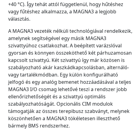
+40 °C). Így tehát attól függetlenül, hogy hűtéshez
vagy fűtéshez alkalmazza, a MAGNA3 a legjobb
választás.
A MAGNA3 vezeték nélküli technológiával rendelkezik,
amelynek segítségével egy másik MAGNA3
szivattyúhoz csatlakozhat. A beépített varázslóval
gyorsan és könnyen összeköthető két párhuzamosan
kapcsolt szivattyú. Két szivattyú így már közösen is
szabályozható akár kaszkádkapcsolásban, alternáló-
vagy tartalékmódban. Egy külön konfigurálható
jelfogó és egy analóg bemenet hozzáadásával a teljes
MAGNA3 I/O csomag lehetővé teszi a rendszer jobb
ellenőrizhetőségét és a szivattyú optimális
szabályozhatóságát. Opcionális CIM modulok
támogatják az összes terepibusz szabványt, melynek
köszönhetően a MAGNA3 tökéletesen illeszthető
bármely BMS rendszerhez.