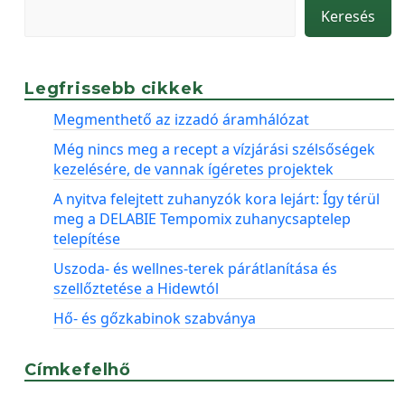
Keresés
Legfrissebb cikkek
Megmenthető az izzadó áramhálózat
Még nincs meg a recept a vízjárási szélsőségek
kezelésére, de vannak ígéretes projektek
A nyitva felejtett zuhanyzók kora lejárt: Így térül
meg a DELABIE Tempomix zuhanycsaptelep
telepítése
Uszoda- és wellnes-terek párátlanítása és
szellőztetése a Hidewtól
Hő- és gőzkabinok szabványa
Címkefelhő