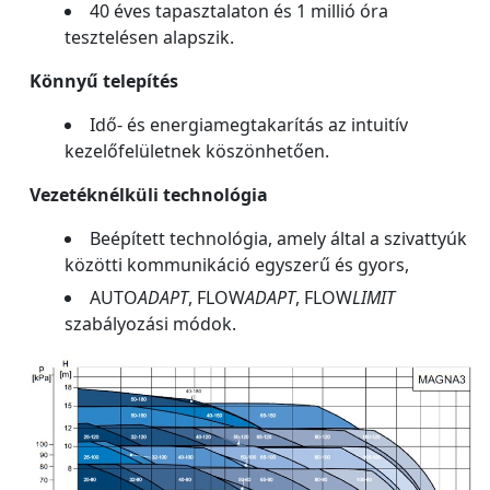
40 éves tapasztalaton és 1 millió óra
tesztelésen alapszik.
Könnyű telepítés
Idő- és energiamegtakarítás az intuitív
kezelőfelületnek köszönhetően.
Vezetéknélküli technológia
Beépített technológia, amely által a szivattyúk
közötti kommunikáció egyszerű és gyors,
AUTO
ADAPT
, FLOW
ADAPT
, FLOW
LIMIT
szabályozási módok.