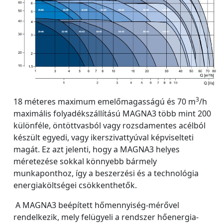
3
18 méteres maximum emelőmagasságú és 70 m
/h
maximális folyadékszállítású MAGNA3 több mint 200
különféle, öntöttvasból vagy rozsdamentes acélból
készült egyedi, vagy ikerszivattyúval képviselteti
magát. Ez azt jelenti, hogy a MAGNA3 helyes
méretezése sokkal könnyebb bármely
munkaponthoz, így a beszerzési és a technológia
energiaköltségei csökkenthetők.
A MAGNA3 beépített hőmennyiség-mérővel
rendelkezik, mely felügyeli a rendszer hőenergia-