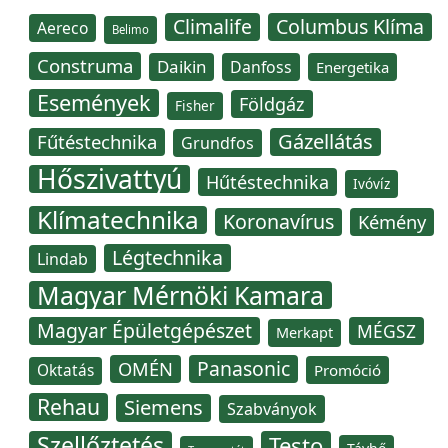
Climalife
Columbus Klíma
Aereco
Belimo
Construma
Daikin
Danfoss
Energetika
Események
Földgáz
Fisher
Gázellátás
Fűtéstechnika
Grundfos
Hőszivattyú
Hűtéstechnika
Ivóvíz
Klímatechnika
Koronavírus
Kémény
Légtechnika
Lindab
Magyar Mérnöki Kamara
Magyar Épületgépészet
MÉGSZ
Merkapt
Panasonic
OMÉN
Oktatás
Promóció
Rehau
Siemens
Szabványok
Szellőztetés
Testo