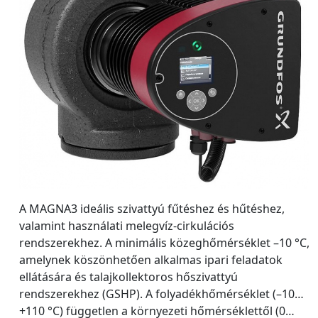
A MAGNA3 ideális szivattyú fűtéshez és hűtéshez,
valamint használati melegvíz-cirkulációs
rendszerekhez. A minimális közeghőmérséklet –10 °C,
amelynek köszönhetően alkalmas ipari feladatok
ellátására és talajkollektoros hőszivattyú
rendszerekhez (GSHP). A folyadékhőmérséklet (–10…
+110 °C) független a környezeti hőmérséklettől (0…