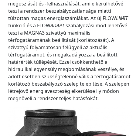
megoszlását és -felhasználását, ami elkerülhetővé
teszi a rendszer beszabályozatlansága miatti
túlzottan magas energiaszámlákat. Az új FLOW
LIMIT
funkció és a FLOW
ADAPT
szabályozási mód lehetővé
teszi a MAGNA3 szivattyú maximális
térfogatáramának beállítását (korlátozását). A
szivattyú folyamatosan felügyeli az aktuális
térfogatáramot, és megakadályozza a beállított
határérték túllépését. Ezzel csökkenthető a
hidraulikai egyensúly megbomlásának veszélye, és
adott esetben szükségtelenné válik a térfogatáramot
korlátozó beszabályozó szelep telepítése. A szelepen
létrejövő energiaveszteség elkerülése ily módon
megnöveli a rendszer teljes hatásfokát.