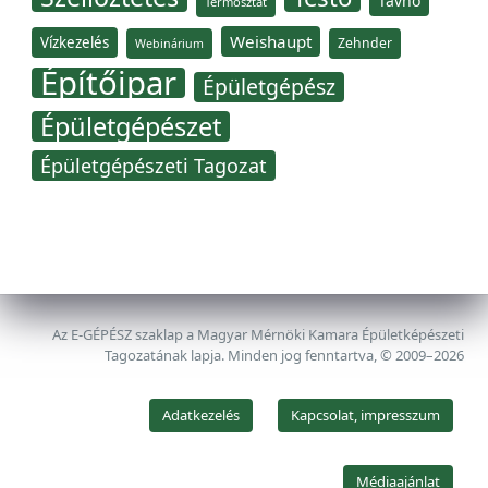
Távhő
Termosztát
Weishaupt
Vízkezelés
Zehnder
Webinárium
Építőipar
Épületgépész
Épületgépészet
Épületgépészeti Tagozat
Az E-GÉPÉSZ szaklap a Magyar Mérnöki Kamara Épületképészeti
Tagozatának lapja. Minden jog fenntartva, © 2009–2026
Adatkezelés
Kapcsolat, impresszum
Médiaajánlat