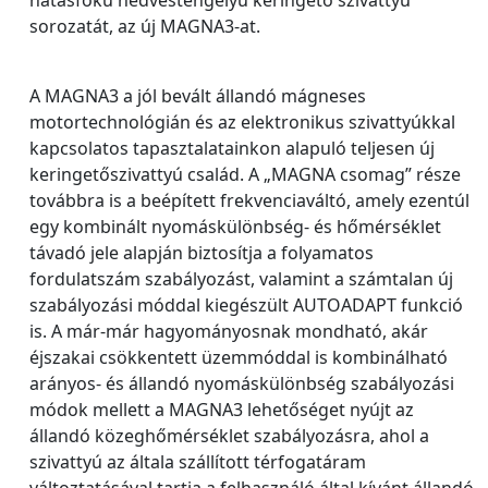
sorozatát, az új MAGNA3-at.
A MAGNA3 a jól bevált állandó mágneses
motortechnológián és az elektronikus szivattyúkkal
kapcsolatos tapasztalatainkon alapuló teljesen új
keringetőszivattyú család. A „MAGNA csomag” része
továbbra is a beépített frekvenciaváltó, amely ezentúl
egy kombinált nyomáskülönbség- és hőmérséklet
távadó jele alapján biztosítja a folyamatos
fordulatszám szabályozást, valamint a számtalan új
szabályozási móddal kiegészült AUTOADAPT funkció
is. A már-már hagyományosnak mondható, akár
éjszakai csökkentett üzemmóddal is kombinálható
arányos- és állandó nyomáskülönbség szabályozási
módok mellett a MAGNA3 lehetőséget nyújt az
állandó közeghőmérséklet szabályozásra, ahol a
szivattyú az általa szállított térfogatáram
változtatásával tartja a felhasználó által kívánt állandó