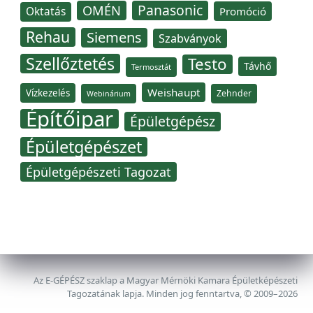
Panasonic
OMÉN
Oktatás
Promóció
Rehau
Siemens
Szabványok
Szellőztetés
Testo
Távhő
Termosztát
Weishaupt
Vízkezelés
Zehnder
Webinárium
Építőipar
Épületgépész
Épületgépészet
Épületgépészeti Tagozat
Az E-GÉPÉSZ szaklap a Magyar Mérnöki Kamara Épületképészeti
Tagozatának lapja. Minden jog fenntartva, © 2009–2026