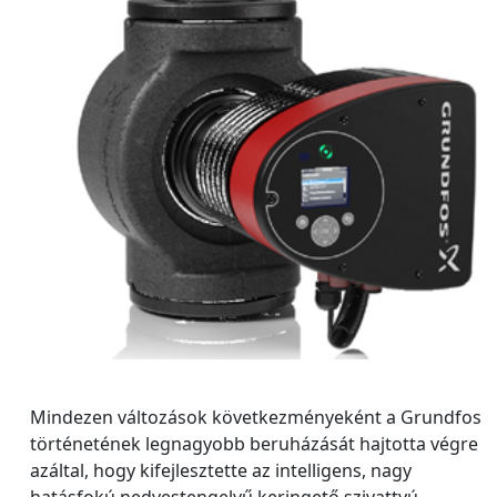
Mindezen változások következményeként a Grundfos
történetének legnagyobb beruházását hajtotta végre
azáltal, hogy kifejlesztette az intelligens, nagy
hatásfokú nedvestengelyű keringető szivattyú