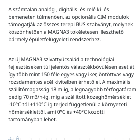
A számtalan analóg-, digitális- és relé ki- és
bemeneten túlmenően, az opcionális CIM modulok
támogatják az összes terepi BUS szabványt, melynek
köszönhetően a MAGNA3 tökéletesen illeszthető
bármely épületfelügyeleti rendszerhez.
Az új MAGNA3 szivattyúcsalád a technológiai
fejlesztéseken túl jelentős választékbővülésen eset át,
így több mint 150 féle egyes vagy iker, öntöttvas vagy
rozsdamentes acél kivitelben érhető el. A maximális
szállítómagasság 18 m-ig, a legnagyobb térfogatáram
pedig 70 m3/h-ig, míg a szállított közeghőmérséklet
-10°C-tól +110°C-ig terjed függetlenül a környezeti
hőmérséklettől, ami 0°C és +40°C közötti
tartományban lehet.