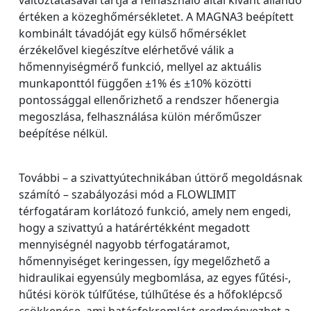
értéken a közeghőmérsékletet. A MAGNA3 beépített
kombinált távadóját egy külső hőmérséklet
érzékelővel kiegészítve elérhetővé válik a
hőmennyiségmérő funkció, mellyel az aktuális
munkaponttól függően ±1% és ±10% közötti
pontossággal ellenőrizhető a rendszer hőenergia
megoszlása, felhasználása külön mérőműszer
beépítése nélkül.
További – a szivattyútechnikában úttörő megoldásnak
számító – szabályozási mód a FLOWLIMIT
térfogatáram korlátozó funkció, amely nem engedi,
hogy a szivattyú a határértékként megadott
mennyiségnél nagyobb térfogatáramot,
hőmennyiséget keringessen, így megelőzhető a
hidraulikai egyensúly megbomlása, az egyes fűtési-,
hűtési körök túlfűtése, túlhűtése és a hőfoklépcső
csökkenése, ami hatásfokromlást eredményezhet a