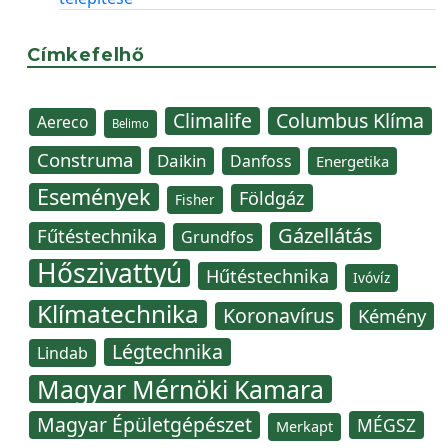
Címkefelhő
Climalife
Columbus Klíma
Aereco
Belimo
Construma
Daikin
Danfoss
Energetika
Események
Földgáz
Fisher
Gázellátás
Fűtéstechnika
Grundfos
Hőszivattyú
Hűtéstechnika
Ivóvíz
Klímatechnika
Koronavírus
Kémény
Légtechnika
Lindab
Magyar Mérnöki Kamara
Magyar Épületgépészet
MÉGSZ
Merkapt