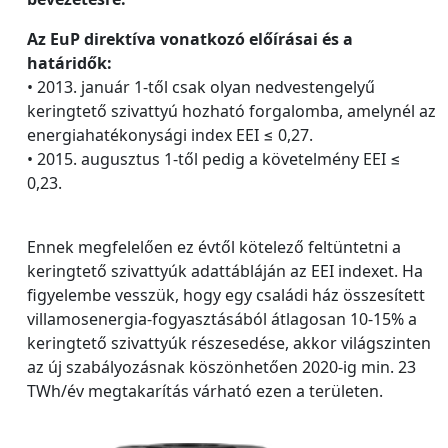
Az EuP direktíva vonatkozó előírásai és a
határidők:
• 2013. január 1-től csak olyan nedvestengelyű
keringtető szivattyú hozható forgalomba, amelynél az
energiahatékonysági index EEI ≤ 0,27.
• 2015. augusztus 1-től pedig a követelmény EEI ≤
0,23.
Ennek megfelelően ez évtől kötelező feltüntetni a
keringtető szivattyúk adattábláján az EEI indexet. Ha
figyelembe vesszük, hogy egy családi ház összesített
villamosenergia-fogyasztásából átlagosan 10-15% a
keringtető szivattyúk részesedése, akkor világszinten
az új szabályozásnak köszönhetően 2020-ig min. 23
TWh/év megtakarítás várható ezen a területen.