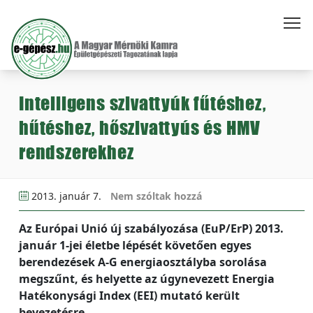
Intelligens szivattyúk fűtéshez,
hűtéshez, hőszivattyús és HMV
rendszerekhez
2013. január 7.
Nem szóltak hozzá
Az Európai Unió új szabályozása (EuP/ErP) 2013.
január 1-jei életbe lépését követően egyes
berendezések A-G energiaosztályba sorolása
megszűnt, és helyette az úgynevezett Energia
Hatékonysági Index (EEI) mutató került
bevezetésre.