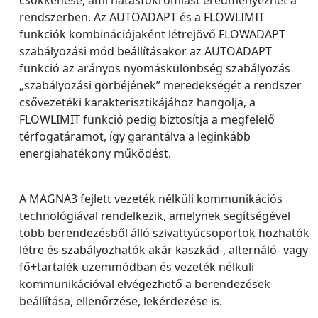
rendszerben. Az AUTOADAPT és a FLOWLIMIT
funkciók kombinációjaként létrejövő FLOWADAPT
szabályozási mód beállításakor az AUTOADAPT
funkció az arányos nyomáskülönbség szabályozás
„szabályozási görbéjének” meredekségét a rendszer
csővezetéki karakterisztikájához hangolja, a
FLOWLIMIT funkció pedig biztosítja a megfelelő
térfogatáramot, így garantálva a leginkább
energiahatékony működést.
A MAGNA3 fejlett vezeték nélküli kommunikációs
technológiával rendelkezik, amelynek segítségével
több berendezésből álló szivattyúcsoportok hozhatók
létre és szabályozhatók akár kaszkád-, alternáló- vagy
fő+tartalék üzemmódban és vezeték nélküli
kommunikációval elvégezhető a berendezések
beállítása, ellenőrzése, lekérdezése is.