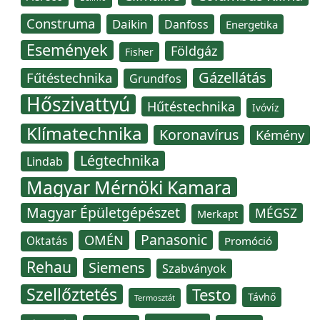
Construma
Daikin
Danfoss
Energetika
Események
Földgáz
Fisher
Gázellátás
Fűtéstechnika
Grundfos
Hőszivattyú
Hűtéstechnika
Ivóvíz
Klímatechnika
Koronavírus
Kémény
Légtechnika
Lindab
Magyar Mérnöki Kamara
Magyar Épületgépészet
MÉGSZ
Merkapt
Panasonic
OMÉN
Oktatás
Promóció
Rehau
Siemens
Szabványok
Szellőztetés
Testo
Távhő
Termosztát