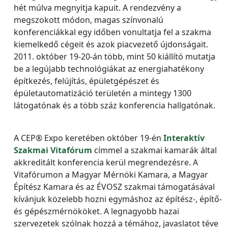
hét múlva megnyitja kapuit. A rendezvény a
megszokott módon, magas színvonalú
konferenciákkal egy időben vonultatja fel a szakma
kiemelkedő cégeit és azok piacvezető újdonságait.
2011. október 19-20-án több, mint 50 kiállító mutatja
be a legújabb technológiákat az energiahatékony
építkezés, felújítás, épületgépészet és
épületautomatizáció területén a mintegy 1300
látogatónak és a több száz konferencia hallgatónak.
A CEP® Expo keretében október 19-én
Interaktív
Szakmai Vitafórum
címmel a szakmai kamarák által
akkreditált konferencia kerül megrendezésre. A
Vitafórumon a Magyar Mérnöki Kamara, a Magyar
Építész Kamara és az ÉVOSZ szakmai támogatásával
kívánjuk közelebb hozni egymáshoz az építész-, építő-
és gépészmérnököket. A legnagyobb hazai
szervezetek szólnak hozzá a témához, javaslatot téve