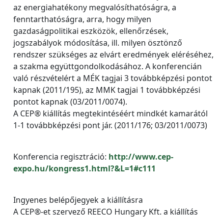
az energiahatékony megvalósíthatóságra, a
fenntarthatóságra, arra, hogy milyen
gazdaságpolitikai eszközök, ellenőrzések,
jogszabályok módosítása, ill. milyen ösztönző
rendszer szükséges az elvárt eredmények eléréséhez,
a szakma együttgondolkodásához. A konferencián
való részvételért a MÉK tagjai 3 továbbképzési pontot
kapnak (2011/195), az MMK tagjai 1 továbbképzési
pontot kapnak (03/2011/0074).
A CEP® kiállítás megtekintéséért mindkét kamarától
1-1 továbbképzési pont jár. (2011/176; 03/2011/0073)
Konferencia regisztráció:
http://www.cep-
expo.hu/kongress1.html?&L=1#c111
Ingyenes belépőjegyek a kiállításra
A CEP®-et szervező REECO Hungary Kft. a kiállítás