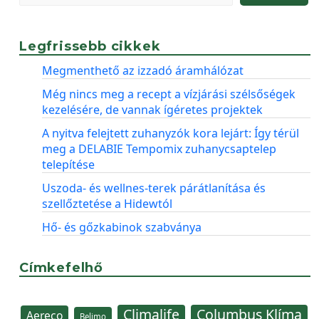
Legfrissebb cikkek
Megmenthető az izzadó áramhálózat
Még nincs meg a recept a vízjárási szélsőségek
kezelésére, de vannak ígéretes projektek
A nyitva felejtett zuhanyzók kora lejárt: Így térül
meg a DELABIE Tempomix zuhanycsaptelep
telepítése
Uszoda- és wellnes-terek párátlanítása és
szellőztetése a Hidewtól
Hő- és gőzkabinok szabványa
Címkefelhő
Climalife
Columbus Klíma
Aereco
Belimo