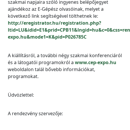
szakmai napjaira szóló ingyenes belépőjegyet
ajándékoz az E-Gépész olvasóinak, melyet a
következő link segítségével tölthetnek le:
http://eregistrator.hu/registration.php?
ltid=LU&idid=E1&prid=CPB11&lngid=hu&c=0&css=r
expo.hu&mode1=K&pid=P026785C
A kiállításról, a további négy szakmai konferenciáról
és a látogatói programokról a
www.cep-expo.hu
weboldalon talál bővebb információkat,
programokat.
Üdvözlettel:
A rendezvény szervezője: