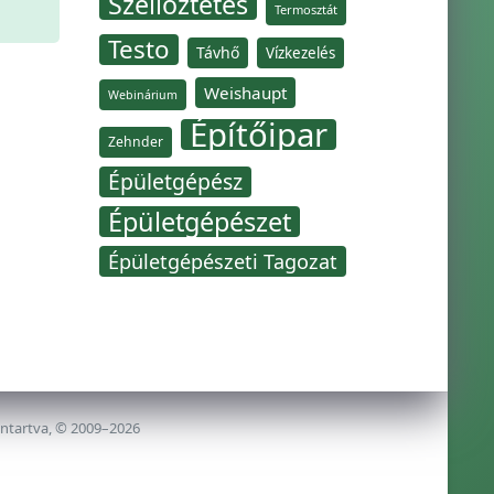
Szellőztetés
Termosztát
Testo
Távhő
Vízkezelés
Weishaupt
Webinárium
Építőipar
Zehnder
Épületgépész
Épületgépészet
Épületgépészeti Tagozat
nntartva, © 2009–2026