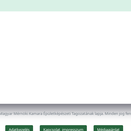
 Magyar Mérnöki Kamara Épületképészeti Tagozatának lapja. Minden jog fe
Adatkezelés
Kapcsolat, impresszum
Médiaajánlat