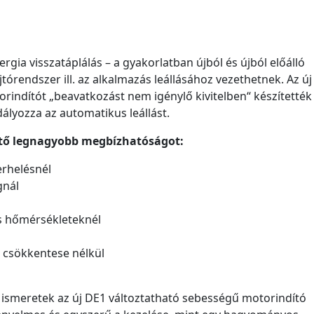
rgia visszatáplálás – a gyakorlatban újból és újból előálló
órendszer ill. az alkalmazás leállásához vezethetnek. Az új
indítót „beavatkozást nem igénylő kivitelben“ készítették
lyozza az automatikus leállást.
ető legnagyobb megbízhatóságot:
erhelésnél
gnál
as hőmérsékleteknél
 csökkentese nélkül
 ismeretek az új DE1 változtatható sebességű motorindító