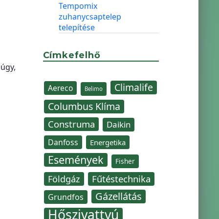
Tempomix
zuhanycsaptelep
telepítése
Címkefelhő
 úgy,
Climalife
Aereco
Belimo
Columbus Klíma
Construma
Daikin
Danfoss
Energetika
Események
Fisher
Fűtéstechnika
Földgáz
Gázellátás
Grundfos
Hőszivattyú