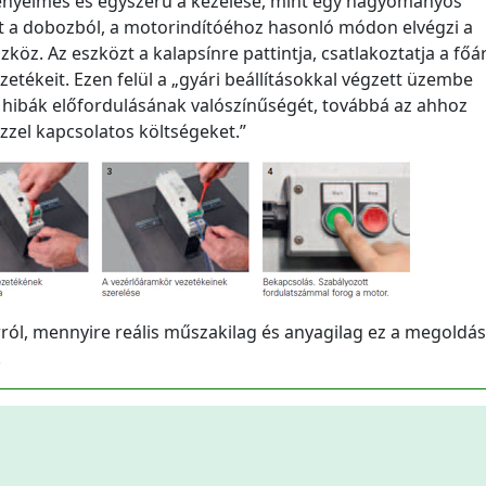
ényelmes és egyszerű a kezelése, mint egy hagyományos
ket a dobozból, a motorindítóéhoz hasonló módon elvégzi a
köz. Az eszközt a kalapsínre pattintja, csatlakoztatja a fő
etékeit. Ezen felül a „gyári beállításokkal végzett üzembe
i hibák előfordulásának valószínűségét, továbbá az ahhoz
zzel kapcsolatos költségeket.”
ról, mennyire reális műszakilag és anyagilag ez a megoldás
.