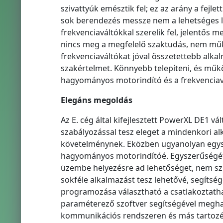
szivattyúk emésztik fel; ez az arány a fejle
sok berendezés messze nem a lehetséges 
frekvenciaváltókkal szerelik fel, jelentős
nincs meg a megfelelő szaktudás, nem mű
frekvenciaváltókat jóval összetettebb alkal
szakértelmet. Könnyebb telepíteni, és műkö
hagyományos motorindító és a frekvenciavá
Elegáns megoldás
Az E. cég által kifejlesztett PowerXL DE1 
szabályozással tesz eleget a mindenkori 
követelménynek. Eközben ugyanolyan egysz
hagyományos motorindítóé. Egyszerűségét a
üzembe helyezésre ad lehetőséget, nem szü
sokféle alkalmazást tesz lehetővé, segítsé
programozása választható a csatlakoztath
paraméterező szoftver segítségével megh
kommunikációs rendszeren és más tartozék