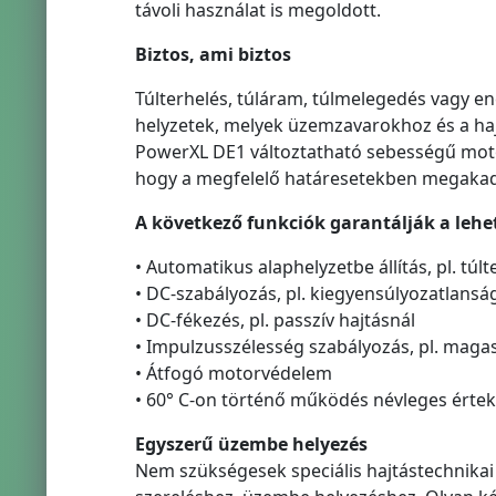
távoli használat is megoldott.
Biztos, ami biztos
Túlterhelés, túláram, túlmelegedés vagy ene
helyzetek, melyek üzemzavarokhoz és a hajt
PowerXL DE1 változtatható sebességű motor
hogy a megfelelő határesetekben megakadá
A következő funkciók garantálják a leh
• Automatikus alaphelyzetbe állítás, pl. túlt
• DC-szabályozás, pl. kiegyensúlyozatlansá
• DC-fékezés, pl. passzív hajtásnál
• Impulzusszélesség szabályozás, pl. mag
• Átfogó motorvédelem
• 60° C-on történő működés névleges értek
Egyszerű üzembe helyezés
Nem szükségesek speciális hajtástechnikai