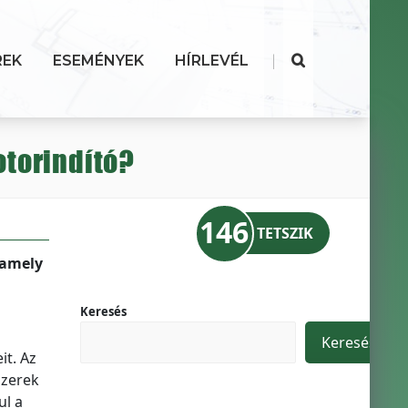
|
REK
ESEMÉNYEK
HÍRLEVÉL
otorindító?
146
TETSZIK
 amely
Keresés
Keresés
t. Az
szerek
ul a