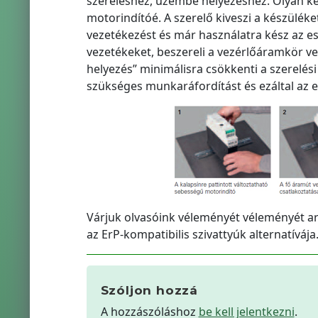
szereléshez, üzembe helyezéshez. Olyan k
motorindítóé. A szerelő kiveszi a készülé
vezetékezést és már használatra kész az esz
vezetékeket, beszereli a vezérlőáramkör vez
helyezés” minimálisra csökkenti a szerelés
szükséges munkaráfordítást és ezáltal az e
Várjuk olvasóink véleményét véleményét ar
az ErP-kompatibilis szivattyúk alternatívája
Szóljon hozzá
A hozzászóláshoz
be kell jelentkezni
.