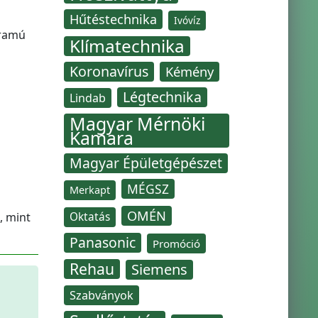
Hűtéstechnika
Ivóvíz
áramú
Klímatechnika
Koronavírus
Kémény
Légtechnika
Lindab
Magyar Mérnöki
Kamara
Magyar Épületgépészet
MÉGSZ
Merkapt
OMÉN
, mint
Oktatás
Panasonic
Promóció
Rehau
Siemens
Szabványok