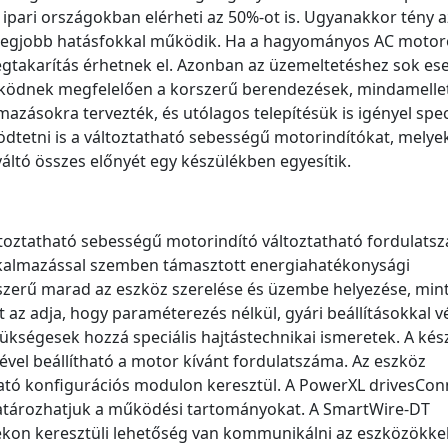
tt ipari országokban elérheti az 50%-ot is. Ugyanakkor tény az
legjobb hatásfokkal működik. Ha a hagyományos AC motor
 megtakarítás érhetnek el. Azonban az üzemeltetéshez sok es
ködnek megfelelően a korszerű berendezések, mindamellet
mazásokra tervezték, és utólagos telepítésük is igényel spec
dtetni is a változtatható sebességű motorindítókat, melye
ltó összes előnyét egy készülékben egyesítik.
változtatható sebességű motorindító változtatható fordulats
alkalmazással szemben támasztott energiahatékonysági
erű marad az eszköz szerelése és üzembe helyezése, mint
z adja, hogy paraméterezés nélkül, gyári beállításokkal v
kségesek hozzá speciális hajtástechnikai ismeretek. A kés
gével beállítható a motor kívánt fordulatszáma. Az eszköz
ató konfigurációs modulon keresztül. A PowerXL drivesCon
atározhatjuk a működési tartományokat. A SmartWire-DT
on keresztüli lehetőség van kommunikálni az eszközökkel,