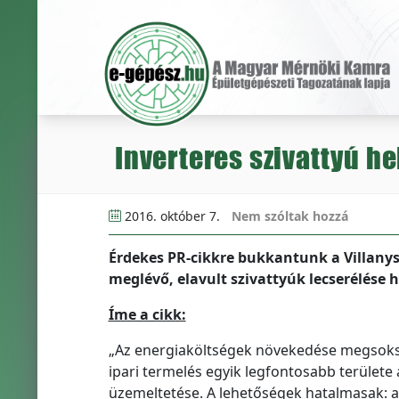
Inverteres szivattyú h
2016. október 7.
Nem szóltak hozzá
Érdekes PR-cikkre bukkantunk a Villany
meglévő, elavult szivattyúk lecserélése 
Íme a cikk:
„Az energiaköltségek növekedése megsoksz
ipari termelés egyik legfontosabb területe 
üzemeltetése. A lehetőségek hatalmasak: a 