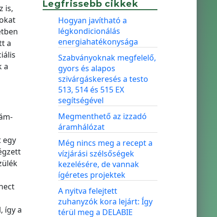
Legfrissebb cikkek
 is,
okat
Hogyan javítható a
légkondicionálás
etben
energiahatékonysága
t a
iális
Szabványoknak megfelelő,
k a
gyors és alapos
szivárgáskeresés a testo
513, 514 és 515 EX
segítségével
Megmenthető az izzadó
zám-
áramhálózat
 egy
Még nincs meg a recept a
égzett
vízjárási szélsőségek
zülék
kezelésére, de vannak
ígéretes projektek
nect
A nyitva felejtett
zuhanyzók kora lejárt: Így
 így a
térül meg a DELABIE