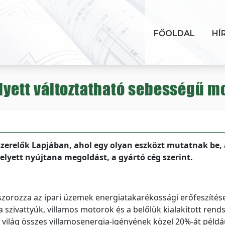
FŐOLDAL
HÍ
elyett változtatható sebességű m
szerelők Lapjában, ahol egy olyan eszközt mutatnak be,
helyett nyújtana megoldást, a gyártó cég szerint.
orozza az ipari üzemek energiatakarékossági erőfeszítései
a szivattyúk, villamos motorok és a belőlük kialakított rend
világ összes villamosenergia-igényének közel 20%-át példá