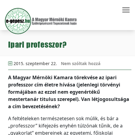
Ipari professzor?
2015. szeptember 22.
Nem szóltak hozzá
A Magyar Mérnöki Kamara törekvése az ipari
professzor cím életre hívása (jelenlegi törvényi
formájában az ezzel nem egyenértékű
mestertanár titulus szerepel). Van létjogosultsága
a cím bevezetésének?
A feltételeken természetesen sok múlik, és bár a
„professzor” kifejezés enyhén túlzónak tűnik, de a
„gyakorlat” embereinek az egyetemi, főiskolai