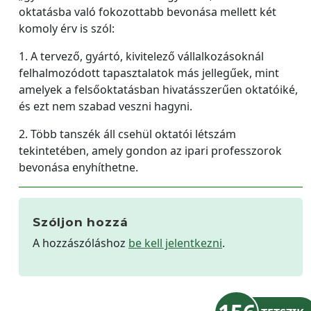
oktatásba való fokozottabb bevonása mellett két
komoly érv is szól:
1. A tervező, gyártó, kivitelező vállalkozásoknál
felhalmozódott tapasztalatok más jellegűek, mint
amelyek a felsőoktatásban hivatásszerűen oktatóiké,
és ezt nem szabad veszni hagyni.
2. Több tanszék áll csehül oktatói létszám
tekintetében, amely gondon az ipari professzorok
bevonása enyhíthetne.
Szóljon hozzá
A hozzászóláshoz
be kell jelentkezni
.