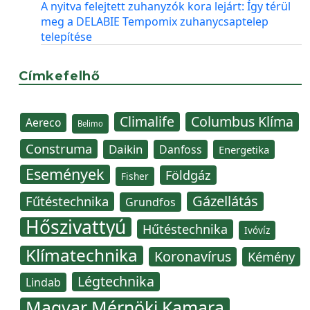
A nyitva felejtett zuhanyzók kora lejárt: Így térül
meg a DELABIE Tempomix zuhanycsaptelep
telepítése
Címkefelhő
Climalife
Columbus Klíma
Aereco
Belimo
Construma
Daikin
Danfoss
Energetika
Események
Földgáz
Fisher
Gázellátás
Fűtéstechnika
Grundfos
Hőszivattyú
Hűtéstechnika
Ivóvíz
Klímatechnika
Koronavírus
Kémény
Légtechnika
Lindab
Magyar Mérnöki Kamara