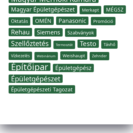
Magyar Épületgépészet
MÉGSZ
Merkapt
Panasonic
OMÉN
Oktatás
Promóció
Rehau
Siemens
Szabványok
Szellőztetés
Testo
Távhő
Termosztát
Weishaupt
Vízkezelés
Zehnder
Webinárium
Építőipar
Épületgépész
Épületgépészet
Épületgépészeti Tagozat