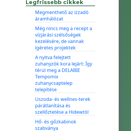
Legfrissebb cikkek
Megmenthető az izzadó
áramhálózat
Még nincs meg a recept a
vízjárási szélsőségek
kezelésére, de vannak
ígéretes projektek
A nyitva felejtett
zuhanyzók kora lejárt: Így
térül meg a DELABIE
Tempomix
zuhanycsaptelep
telepítése
Uszoda- és wellnes-terek
párátlanítása és
szellőztetése a Hidewtól
Hő- és gőzkabinok
szabványa