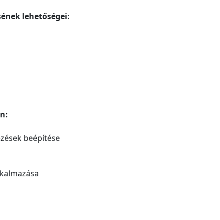
ének lehetőségei:
n:
ezések beépítése
lkalmazása