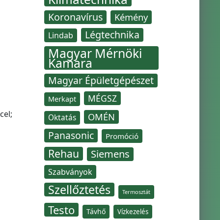
Koronavírus
Kémény
Légtechnika
Lindab
Magyar Mérnöki
Kamara
Magyar Épületgépészet
MÉGSZ
Merkapt
cel;
OMÉN
Oktatás
Panasonic
Promóció
Rehau
Siemens
Szabványok
Szellőztetés
Termosztát
Testo
Távhő
Vízkezelés