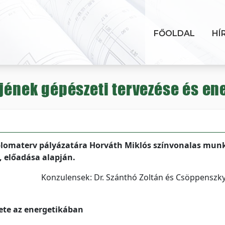
FŐOLDAL
HÍ
tjének gépészeti tervezése és en
plomaterv pályázatára Horváth Miklós színvonalas mun
, előadása alapján.
Konzulensek: Dr. Szánthó Zoltán és Csöppenszk
ete az energetikában