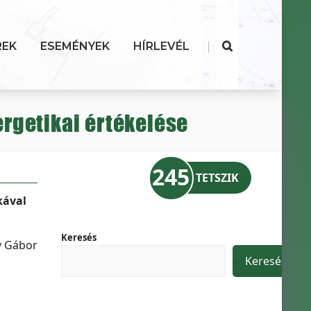
|
REK
ESEMÉNYEK
HÍRLEVÉL
ergetikai értékelése
245
TETSZIK
kával
Keresés
y Gábor
Keresés