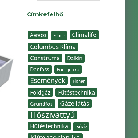
Címkefelhő
Climalife
Aereco
Belimo
Columbus Klíma
Construma
Daikin
Danfoss
Energetika
Események
Fisher
Fűtéstechnika
Földgáz
Gázellátás
Grundfos
Hőszivattyú
Hűtéstechnika
Ivóvíz
Klímatechnika