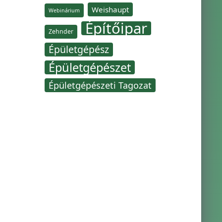
Weishaupt
Webinárium
Építőipar
Zehnder
Épületgépész
Épületgépészet
Épületgépészeti Tagozat