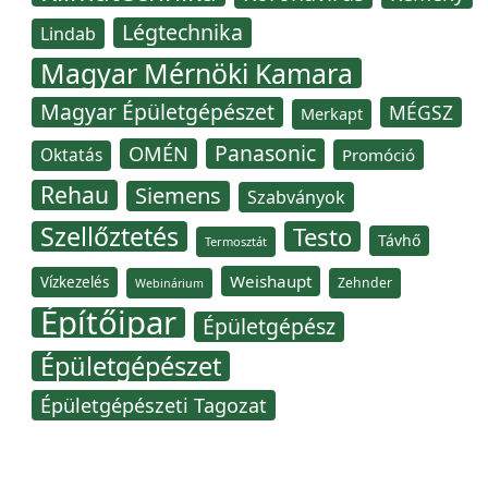
Légtechnika
Lindab
Magyar Mérnöki Kamara
Magyar Épületgépészet
MÉGSZ
Merkapt
Panasonic
OMÉN
Oktatás
Promóció
Rehau
Siemens
Szabványok
Szellőztetés
Testo
Távhő
Termosztát
Weishaupt
Vízkezelés
Zehnder
Webinárium
Építőipar
Épületgépész
Épületgépészet
Épületgépészeti Tagozat