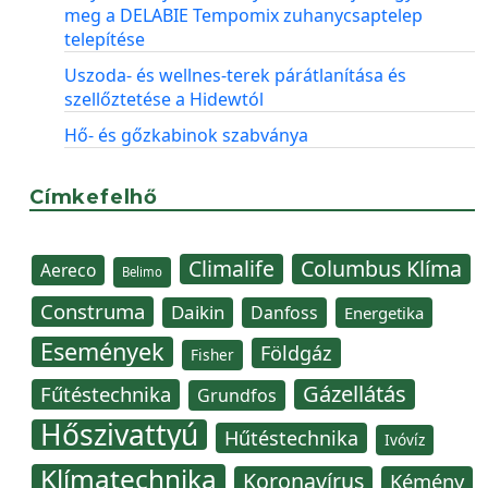
meg a DELABIE Tempomix zuhanycsaptelep
telepítése
Uszoda- és wellnes-terek párátlanítása és
szellőztetése a Hidewtól
Hő- és gőzkabinok szabványa
Címkefelhő
Climalife
Columbus Klíma
Aereco
Belimo
Construma
Daikin
Danfoss
Energetika
Események
Földgáz
Fisher
Gázellátás
Fűtéstechnika
Grundfos
Hőszivattyú
Hűtéstechnika
Ivóvíz
Klímatechnika
Koronavírus
Kémény