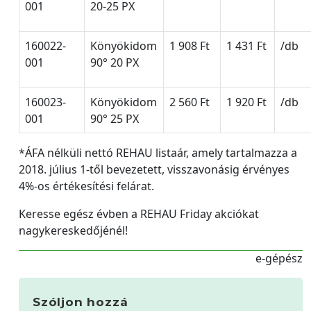
001
20-25 PX
160022-
Könyökidom
1 908 Ft
1 431 Ft
/db
001
90° 20 PX
160023-
Könyökidom
2 560 Ft
1 920 Ft
/db
001
90° 25 PX
*ÁFA nélküli nettó REHAU listaár, amely tartalmazza a
2018. július 1-től bevezetett, visszavonásig érvényes
4%-os értékesítési felárat.
Keresse egész évben a REHAU Friday akciókat
nagykereskedőjénél!
e-gépész
Szóljon hozzá