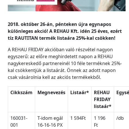
2018. október 26-án, pénteken újra egynapos
különleges akció! A REHAU Kft. idén 25 éves, ezért
tíz RAUTITAN termék listaára 25%-kal csökken!
A REHAU FRIDAY akcióban való részvétel nagyon
egyszerű: az előre meghirdetett napon a REHAU
nagykereskedő partnereinél 10 féle terméknek 25%-
kal csökkentjük a listaárát. Önnek az adott napon
csak vásárolnia kell az akciós termékekből.
Cikkszám
Megnevezés
Listaár*
REHAU
Egys
FRIDAY
listaár*
160031-
T-idom egál
1 594Ft
1 196
/db
001
16-16-16 PX
Ft