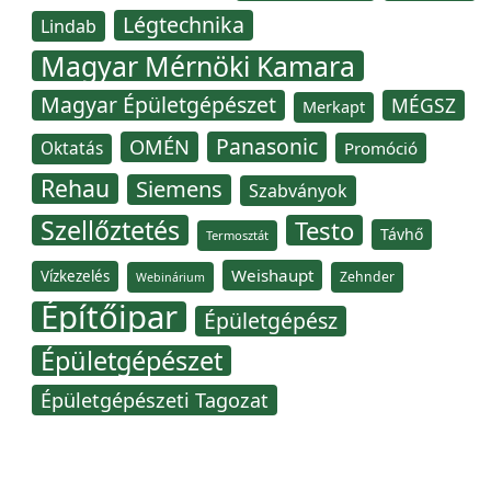
Légtechnika
Lindab
Magyar Mérnöki Kamara
Magyar Épületgépészet
MÉGSZ
Merkapt
Panasonic
OMÉN
Oktatás
Promóció
Rehau
Siemens
Szabványok
Szellőztetés
Testo
Távhő
Termosztát
Weishaupt
Vízkezelés
Zehnder
Webinárium
Építőipar
Épületgépész
Épületgépészet
Épületgépészeti Tagozat