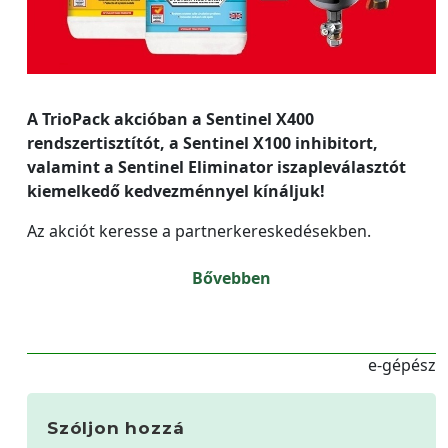
A TrioPack akcióban a Sentinel X400
rendszertisztítót, a Sentinel X100 inhibitort,
valamint a Sentinel Eliminator iszapleválasztót
kiemelkedő kedvezménnyel kínáljuk!
Az akciót keresse a partnerkereskedésekben.
Bővebben
e-gépész
Szóljon hozzá