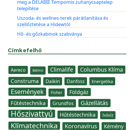
meg a DELABIE Tempomix zuhanycsaptelep
telepítése
Uszoda- és wellnes-terek párátlanítása és
szellőztetése a Hidewtól
Hő- és gőzkabinok szabványa
Címkefelhő
Climalife
Columbus Klíma
Aereco
Belimo
Construma
Daikin
Danfoss
Energetika
Események
Földgáz
Fisher
Gázellátás
Fűtéstechnika
Grundfos
Hőszivattyú
Hűtéstechnika
Ivóvíz
Klímatechnika
Koronavírus
Kémény