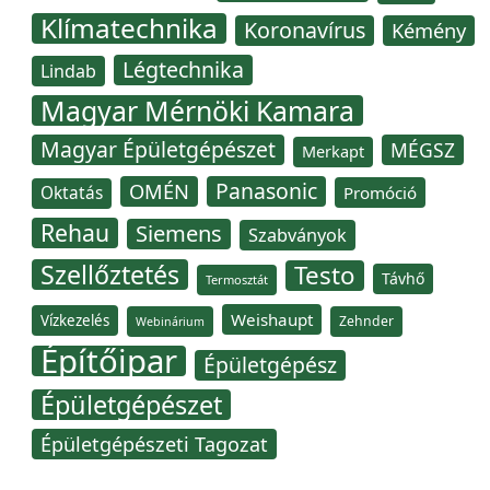
Klímatechnika
Koronavírus
Kémény
Légtechnika
Lindab
Magyar Mérnöki Kamara
Magyar Épületgépészet
MÉGSZ
Merkapt
Panasonic
OMÉN
Oktatás
Promóció
Rehau
Siemens
Szabványok
Szellőztetés
Testo
Távhő
Termosztát
Weishaupt
Vízkezelés
Zehnder
Webinárium
Építőipar
Épületgépész
Épületgépészet
Épületgépészeti Tagozat