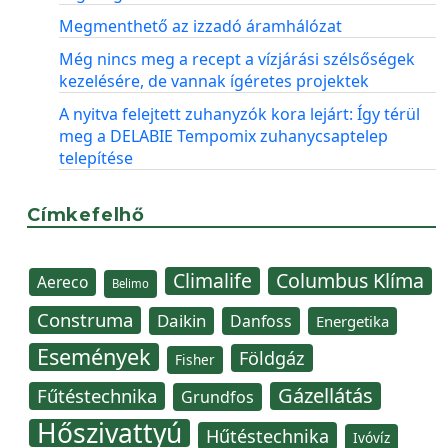
Megmenthető az izzadó áramhálózat
Még nincs meg a recept a vízjárási szélsőségek
kezelésére, de vannak ígéretes projektek
A nyitva felejtett zuhanyzók kora lejárt: Így térül
meg a DELABIE Tempomix zuhanycsaptelep
telepítése
Címkefelhő
Climalife
Columbus Klíma
Aereco
Belimo
Construma
Daikin
Danfoss
Energetika
Események
Földgáz
Fisher
Gázellátás
Fűtéstechnika
Grundfos
Hőszivattyú
Hűtéstechnika
Ivóvíz