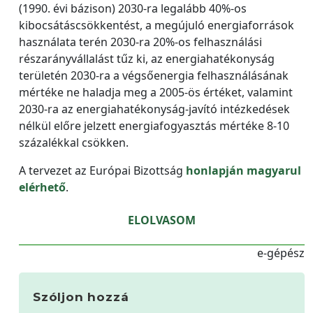
(1990. évi bázison) 2030-ra legalább 40%-os
kibocsátáscsökkentést, a megújuló energiaforrások
használata terén 2030-ra 20%-os felhasználási
részarányvállalást tűz ki, az energiahatékonyság
területén 2030-ra a végsőenergia felhasználásának
mértéke ne haladja meg a 2005-ös értéket, valamint
2030-ra az energiahatékonyság-javító intézkedések
nélkül előre jelzett energiafogyasztás mértéke 8-10
százalékkal csökken.
A tervezet az Európai Bizottság
honlapján magyarul
elérhető
.
ELOLVASOM
e-gépész
Szóljon hozzá